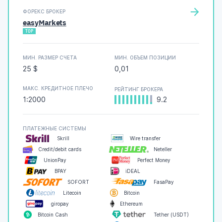
ФОРЕКС БРОКЕР
easyMarkets
TOP
МИН. РАЗМЕР СЧЕТА
МИН. ОБЪЕМ ПОЗИЦИИ
25 $
0,01
МАКС. КРЕДИТНОЕ ПЛЕЧО
РЕЙТИНГ БРОКЕРА
1:2000
9.2
ПЛАТЕЖНЫЕ СИСТЕМЫ
Skrill
Wire transfer
Credit/debit cards
Neteller
UnionPay
Perfect Money
BPAY
iDEAL
SOFORT
FasaPay
Litecoin
Bitcoin
giropay
Ethereum
Bitcoin Cash
Tether (USDT)