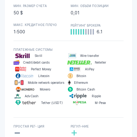
МИН. РАЗМЕР СЧЕТА
МИН. ОБЪЕМ ПОЗИЦИИ
50 $
0,01
МАКС. КРЕДИТНОЕ ПЛЕЧО
РЕЙТИНГ БРОКЕРА
1:500
6.1
ПЛАТЕЖНЫЕ СИСТЕМЫ
Skrill
Wire transfer
Credit/debit cards
Neteller
Perfect Money
AliPay
Litecoin
Bitcoin
Mobile network operators
Ethereum
Monero
Bitcoin Cash
AdvCash
Ripple
Tether (USDT)
M-Pesa
-
ПРОСТАЯ РЕГ- ЦИЯ
РЕГУЛ-НИЕ
+