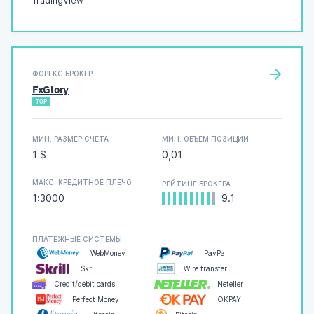
TradingView
ФОРЕКС БРОКЕР
FxGlory
TOP
МИН. РАЗМЕР СЧЕТА
МИН. ОБЪЕМ ПОЗИЦИИ
1 $
0,01
МАКС. КРЕДИТНОЕ ПЛЕЧО
РЕЙТИНГ БРОКЕРА
1:3000
9.1
ПЛАТЕЖНЫЕ СИСТЕМЫ
WebMoney
PayPal
Skrill
Wire transfer
Credit/debit cards
Neteller
Perfect Money
OKPAY