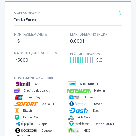
ФОРЕКС БРОКЕР
InstaForex
МИН. РАЗМЕР СЧЕТА
МИН. ОБЪЕМ ПОЗИЦИИ
1 $
0,0001
МАКС. КРЕДИТНОЕ ПЛЕЧО
РЕЙТИНГ БРОКЕРА
1:5000
5.9
ПЛАТЕЖНЫЕ СИСТЕМЫ
Skrill
Wire transfer
Credit/debit cards
Neteller
UnionPay
AliPay
SOFORT
Litecoin
Bitcoin
Dash
Bitcoin Cash
AdvCash
Ripple
Tether (USDT)
Dogecoin
NEO