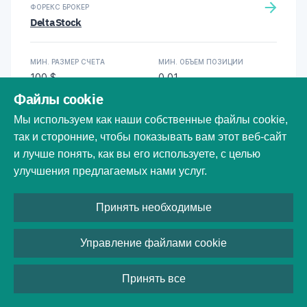
ФОРЕКС БРОКЕР
DeltaStock
МИН. РАЗМЕР СЧЕТА
МИН. ОБЪЕМ ПОЗИЦИИ
100 $
0,01
Файлы cookie
МАКС. КРЕДИТНОЕ ПЛЕЧО
РЕЙТИНГ БРОКЕРА
Мы используем как наши собственные файлы cookie,
1:200
так и сторонние, чтобы показывать вам этот веб-сайт
и лучше понять, как вы его используете, с целью
ПЛАТЕЖНЫЕ СИСТЕМЫ
улучшения предлагаемых нами услуг.
Wire transfer
Credit/debit cards
Принять необходимые
-
ПРОСТАЯ РЕГ- ЦИЯ
РЕГУЛ-НИЕ
+
Управление файлами cookie
СПРЭД
Принять все