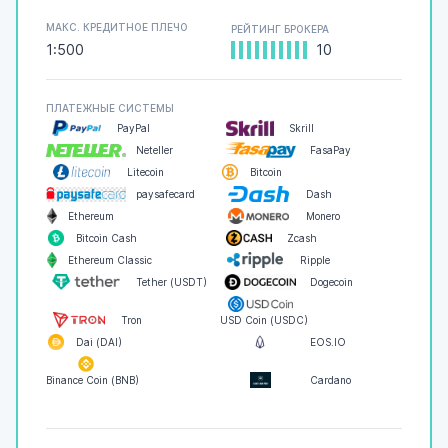
МАКС. КРЕДИТНОЕ ПЛЕЧО
РЕЙТИНГ БРОКЕРА
1:500
10
ПЛАТЕЖНЫЕ СИСТЕМЫ
PayPal
Skrill
Neteller
FasaPay
Litecoin
Bitcoin
paysafecard
Dash
Ethereum
Monero
Bitcoin Cash
Zcash
Ethereum Classic
Ripple
Tether (USDT)
Dogecoin
Tron
USD Coin (USDC)
Dai (DAI)
EOS.IO
Binance Coin (BNB)
Cardano