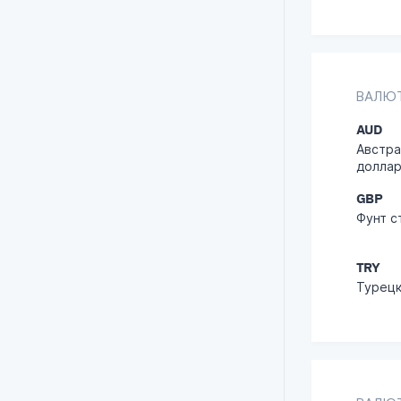
ВАЛЮТ
AUD
Австра
долла
GBP
Фунт с
TRY
Турецк