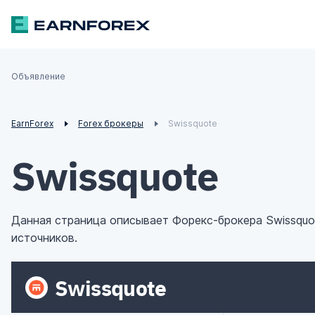
Объявление
€
£
¥
₣
EarnForex
Forex брокеры
Swissquote
Swissquote
Данная страница описывает Форекс-брокера Swissquot
источников.
Swissquote