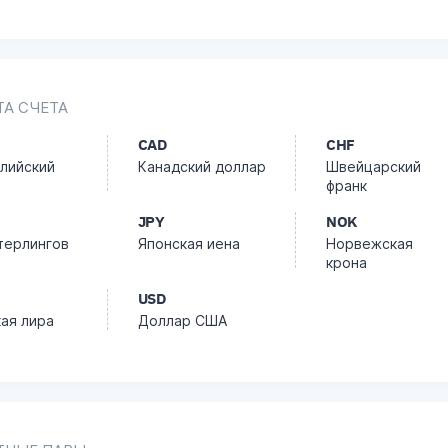
А СЧЕТА
CAD
CHF
лийский
Канадский доллар
Швейцарский
р
франк
JPY
NOK
терлингов
Японская иена
Норвежская
крона
USD
ая лира
Доллар США