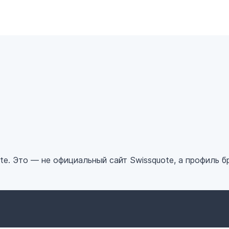
₿
$
₿
¥
e. Это — не официальный сайт Swissquote, а профиль б