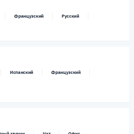
/CNY
USD/CZK
USD/DKK
Французский
Русский
/INR
USD/JPY
USD/MXN
/SEK
USD/SGD
USD/TRY
/EUR
XAG/GBP
XAG/USD
/GBP
XAU/USD
XPD/USD
Испанский
Французский
ный звонок
Чат
Офис