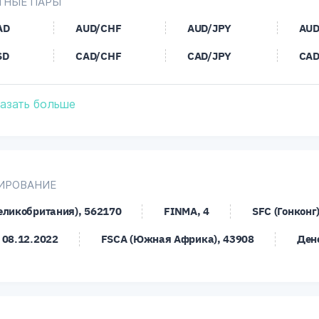
ТНЫЕ ПАРЫ
AD
AUD/CHF
AUD/JPY
AUD
SD
CAD/CHF
CAD/JPY
CAD
PY
CHF/NOK
CHF/PLN
CHF
азать больше
SD
EUR/AUD
EUR/CAD
EUR
BP
EUR/HKD
EUR/HUF
EUR
LN
EUR/RUB
EUR/SEK
EUR
ИРОВАНИЕ
AR
GBP/AUD
GBP/CAD
GBP
еликобритания), 562170
FINMA, 4
SFC (Гонконг)
PY
GBP/NOK
GBP/NZD
GBP
 08.12.2022
FSCA (Южная Африка), 43908
Ден
RY
GBP/USD
HKD/JPY
LTC
AD
NZD/CHF
NZD/DKK
NZD
SD
SEK/JPY
SGD/HKD
SGD