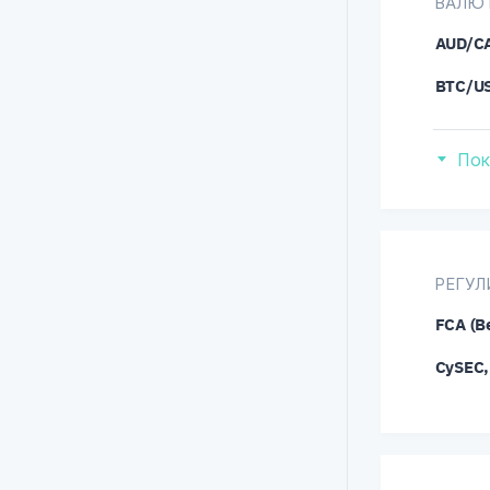
ВАЛЮ
AUD/C
BTC/U
CHF/J
Пок
ETH/U
EUR/G
EUR/P
РЕГУЛ
EUR/Z
FCA (В
GBP/J
CySEC,
GBP/T
NZD/C
NZD/U