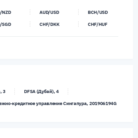
/NZD
AUD/USD
BCH/USD
/SGD
CHF/DKK
CHF/HUF
/SEK
CHF/SGD
DKK/SEK
/CHF
EUR/CZK
EUR/DKK
/JPY
EUR/NOK
EUR/NZD
/SGD
EUR/TRY
EUR/USD
/CHF
GBP/DKK
GBP/HUF
, 3
DFSA (Дубай), 4
/PLN
GBP/SEK
GBP/SGD
ежно-кредитное управление Сингапура, 201906194G
/USD
NOK/JPY
NOK/SEK
/JPY
NZD/SEK
NZD/SGD
/JPY
TRY/JPY
USD/BRL