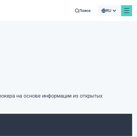
Поиск
RU
$
£
€
₣
рокера на основе информации из открытых