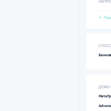
ЗАПР
Со
Пок
СПОС
Банков
ДЕМО
МетаТр
Advanc