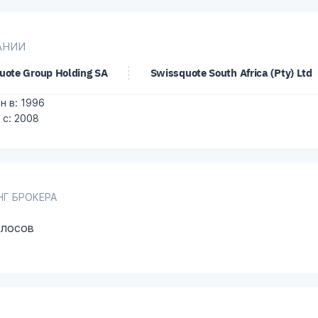
АНИИ
uote Group Holding SA
Swissquote South Africa (Pty) Ltd
н в: 1996
 с: 2008
НГ БРОКЕРА
олосов