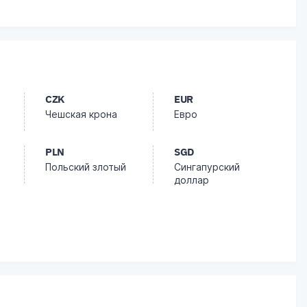
CZK
EUR
Чешская крона
Евро
PLN
SGD
Польский злотый
Сингапурский
доллар