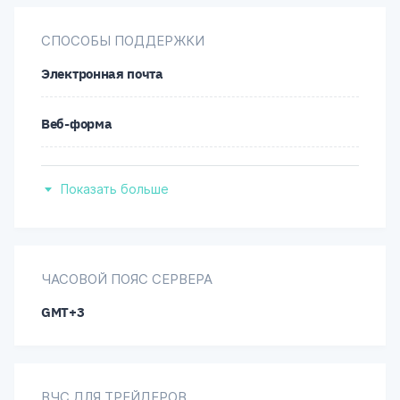
Малайский
СПОСОБЫ ПОДДЕРЖКИ
Электронная почта
Тайский
Веб-форма
Китайский
Обратный звонок
Показать больше
Чат
Teams
ЧАСОВОЙ ПОЯС СЕРВЕРА
GMT+3
ВЧС ДЛЯ ТРЕЙДЕРОВ