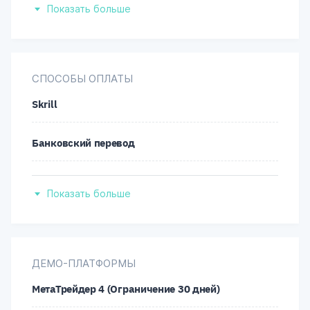
Показать больше
Япония
СПОСОБЫ ОПЛАТЫ
Skrill
Банковский перевод
Платежные карты
Показать больше
Neteller
UnionPay
ДЕМО-ПЛАТФОРМЫ
МетаТрейдер 4 (Ограничение 30 дней)
Местный банковский платеж