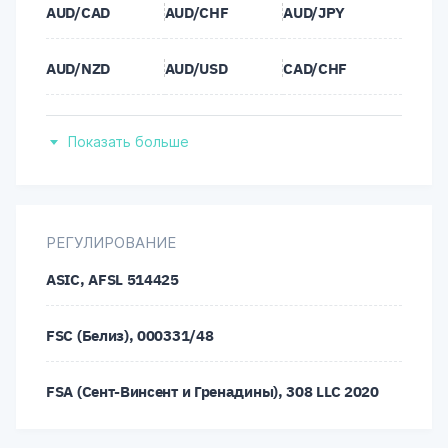
AUD/CAD
AUD/CHF
AUD/JPY
AUD/NZD
AUD/USD
CAD/CHF
CAD/JPY
CHF/JPY
EUR/AUD
Показать больше
EUR/CAD
EUR/CHF
EUR/DKK
EUR/GBP
EUR/HUF
EUR/JPY
РЕГУЛИРОВАНИЕ
ASIC, AFSL 514425
EUR/NOK
EUR/NZD
EUR/PLN
FSC (Белиз), 000331/48
EUR/SEK
EUR/TRY
EUR/USD
FSA (Сент-Винсент и Гренадины), 308 LLC 2020
GBP/AUD
GBP/CAD
GBP/CHF