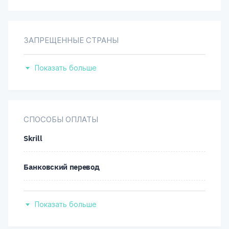
ЗАПРЕЩЕННЫЕ СТРАНЫ
Индонезия
Показать больше
Иран
Корейская Народно-Демократическая
СПОСОБЫ ОПЛАТЫ
Республика
Skrill
Маврикий
Банковский перевод
Румыния
Платежные карты
Показать больше
Соединенные Штаты Америки
Neteller