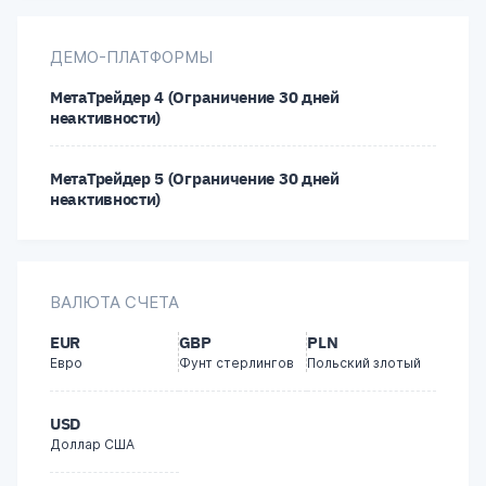
Perfect Money
ДЕМО-ПЛАТФОРМЫ
МетаТрейдер 4 (Ограничение 30 дней
FasaPay
неактивности)
Tether (USDT)
МетаТрейдер 5 (Ограничение 30 дней
неактивности)
ВАЛЮТА СЧЕТА
EUR
GBP
PLN
Евро
Фунт стерлингов
Польский злотый
USD
Доллар США