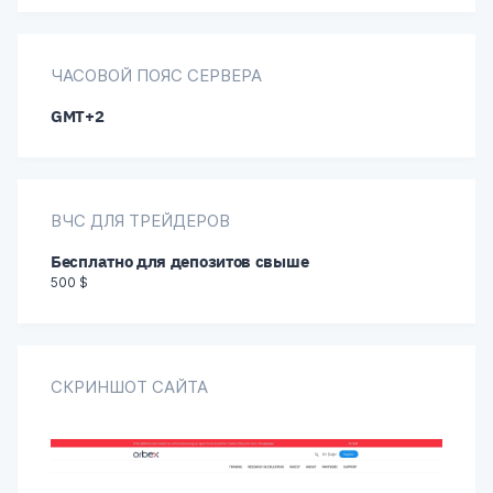
Обратный звонок
Венгерский
Чат
ЧАСОВОЙ ПОЯС СЕРВЕРА
Индонезийский
GMT+2
Польский
Русский
ВЧС ДЛЯ ТРЕЙДЕРОВ
Бесплатно для депозитов свыше
Турецкий
500 $
Урду
СКРИНШОТ САЙТА
Китайский