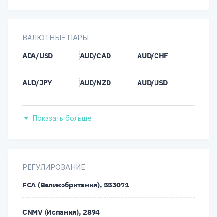
ВАЛЮТНЫЕ ПАРЫ
ADA/USD
AUD/CAD
AUD/CHF
AUD/JPY
AUD/NZD
AUD/USD
BCH/USD
BTC/USD
CAD/CHF
Показать больше
CAD/JPY
CHF/JPY
DOG/USD
DOT/USD
EOS/USD
ETH/USD
РЕГУЛИРОВАНИЕ
FCA (Великобритания), 553071
EUR/AUD
EUR/CAD
EUR/CHF
CNMV (Испания), 2894