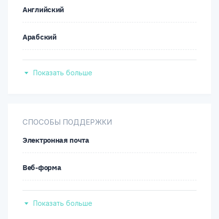
USD/ZAR
XLM/USD
XRP/USD
Английский
Индонезийский
Арабский
Итальянский
Болгарский
Японский
Показать больше
Бенгальский
Польский
Немецкий
СПОСОБЫ ПОДДЕРЖКИ
Урду
Электронная почта
Греческий
Китайский
Веб-форма
Испанский
Телефон
Французский
Показать больше