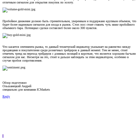
отличным сигналом для открытия покупок по золоту.
Пробойное движение должно быть стремительным, уверенным и поддержано крупным объемом, что
будет более надежным сигналом для входа в рынок. Стоп лосс стоит ставить чуть ниже пробойного
объемного бара. Потенциал сделки составляет более около 300 пунктов.
Что касается сентимента рынка, то данный технический индикатор указывает на равенство между
продавцами и покупателями среди розничных трейдеров в данный момент. Тем не менее, стоит
отметить тренд на переход трейдеров с длинных позиций в короткие, что является хорошим бычьим
сигналом для нас. Несмотря на это, стоит и дальше наблюдать за этим индикатором, особенно в
случае пробоя сопротивления.
Обзор подготовил
Ольшанецкий Андрей
специально для компании ICMarkets
Reply
I