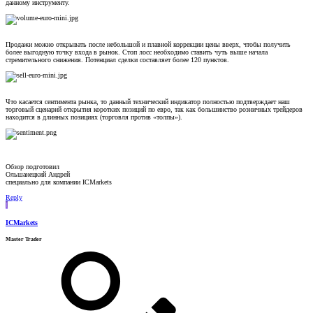
данному инструменту.
Продажи можно открывать после небольшой и плавной коррекции цены вверх, чтобы получить
более выгодную точку входа в рынок. Стоп лосс необходимо ставить чуть выше начала
стремительного снижения. Потенциал сделки составляет более 120 пунктов.
Что касается сентимента рынка, то данный технический индикатор полностью подтверждает наш
торговый сценарий открытия коротких позиций по евро, так как большинство розничных трейдеров
находится в длинных позициях (торговля против «толпы»).
Обзор подготовил
Ольшанецкий Андрей
специально для компании ICMarkets
Reply
I
ICMarkets
Master Trader