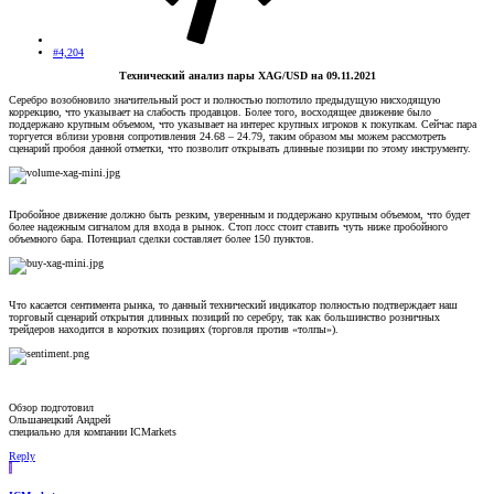
#4,204
Технический анализ пары XAG/USD на 09.11.2021
Серебро возобновило значительный рост и полностью поглотило предыдущую нисходящую
коррекцию, что указывает на слабость продавцов. Более того, восходящее движение было
поддержано крупным объемом, что указывает на интерес крупных игроков к покупкам. Сейчас пара
торгуется вблизи уровня сопротивления 24.68 – 24.79, таким образом мы можем рассмотреть
сценарий пробоя данной отметки, что позволит открывать длинные позиции по этому инструменту.
Пробойное движение должно быть резким, уверенным и поддержано крупным объемом, что будет
более надежным сигналом для входа в рынок. Стоп лосс стоит ставить чуть ниже пробойного
объемного бара. Потенциал сделки составляет более 150 пунктов.
Что касается сентимента рынка, то данный технический индикатор полностью подтверждает наш
торговый сценарий открытия длинных позиций по серебру, так как большинство розничных
трейдеров находится в коротких позициях (торговля против «толпы»).
Обзор подготовил
Ольшанецкий Андрей
специально для компании ICMarkets
Reply
I