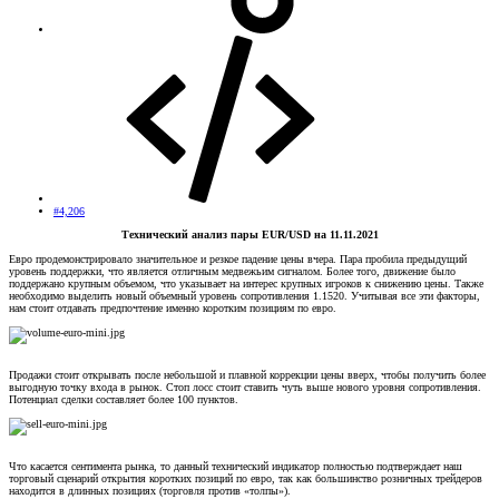
#4,206
Технический анализ пары EUR/USD на 11.11.2021
Евро продемонстрировало значительное и резкое падение цены вчера. Пара пробила предыдущий
уровень поддержки, что является отличным медвежьим сигналом. Более того, движение было
поддержано крупным объемом, что указывает на интерес крупных игроков к снижению цены. Также
необходимо выделить новый объемный уровень сопротивления 1.1520. Учитывая все эти факторы,
нам стоит отдавать предпочтение именно коротким позициям по евро.
Продажи стоит открывать после небольшой и плавной коррекции цены вверх, чтобы получить более
выгодную точку входа в рынок. Стоп лосс стоит ставить чуть выше нового уровня сопротивления.
Потенциал сделки составляет более 100 пунктов.
Что касается сентимента рынка, то данный технический индикатор полностью подтверждает наш
торговый сценарий открытия коротких позиций по евро, так как большинство розничных трейдеров
находится в длинных позициях (торговля против «толпы»).