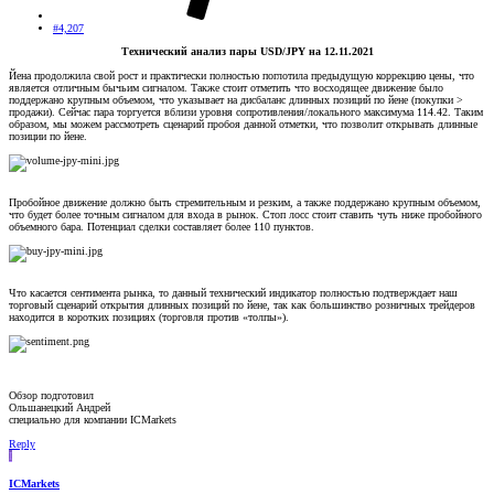
#4,207
Технический анализ пары USD/JPY на 12.11.2021
Йена продолжила свой рост и практически полностью поглотила предыдущую коррекцию цены, что
является отличным бычьим сигналом. Также стоит отметить что восходящее движение было
поддержано крупным объемом, что указывает на дисбаланс длинных позиций по йене (покупки >
продажи). Сейчас пара торгуется вблизи уровня сопротивления/локального максимума 114.42. Таким
образом, мы можем рассмотреть сценарий пробоя данной отметки, что позволит открывать длинные
позиции по йене.
Пробойное движение должно быть стремительным и резким, а также поддержано крупным объемом,
что будет более точным сигналом для входа в рынок. Стоп лосс стоит ставить чуть ниже пробойного
объемного бара. Потенциал сделки составляет более 110 пунктов.
Что касается сентимента рынка, то данный технический индикатор полностью подтверждает наш
торговый сценарий открытия длинных позиций по йене, так как большинство розничных трейдеров
находится в коротких позициях (торговля против «толпы»).
Обзор подготовил
Ольшанецкий Андрей
специально для компании ICMarkets
Reply
I
ICMarkets