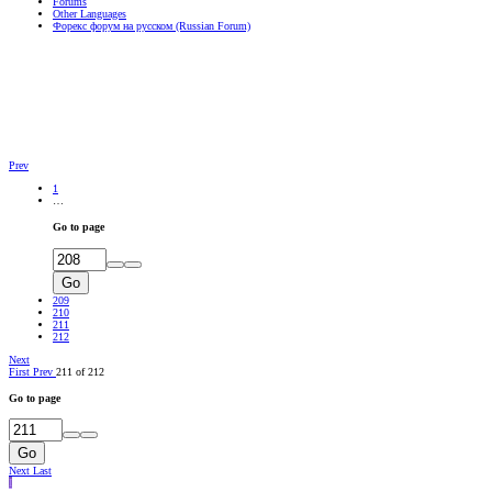
Forums
Other Languages
Форекс форум на русском (Russian Forum)
Prev
1
…
Go to page
Go
209
210
211
212
Next
First
Prev
211 of 212
Go to page
Go
Next
Last
I