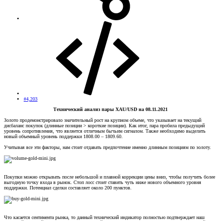
#4,203
Технический анализ пары XAU/USD на 08.11.2021
Золото продемонстрировало значительный рост на крупном объеме, что указывает на текущий
дисбаланс покупок (длинные позиции > короткие позиции). Как итог, пара пробила предыдущий
уровень сопротивления, что является отличным бычьим сигналом. Также необходимо выделить
новый объемный уровень поддержки 1808.00 – 1809.60.
Учитывая все эти факторы, нам стоит отдавать предпочтение именно длинным позициям по золоту.
Покупки можно открывать после небольшой и плавной коррекции цены вниз, чтобы получить более
выгодную точку входа в рынок. Стоп лосс стоит ставить чуть ниже нового объемного уровня
поддержки. Потенциал сделки составляет около 200 пунктов.
Что касается сентимента рынка, то данный технический индикатор полностью подтверждает наш