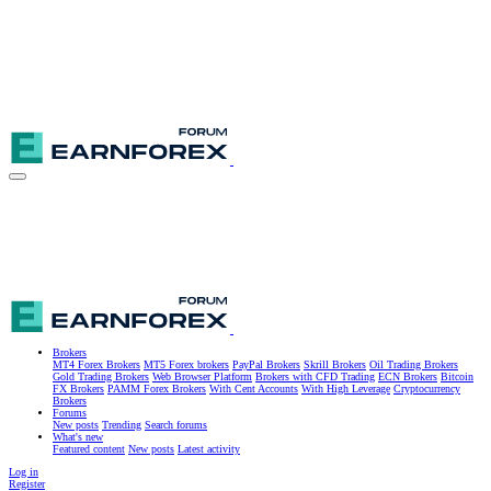
Brokers
MT4 Forex Brokers
MT5 Forex brokers
PayPal Brokers
Skrill Brokers
Oil Trading Brokers
Gold Trading Brokers
Web Browser Platform
Brokers with CFD Trading
ECN Brokers
Bitcoin
FX Brokers
PAMM Forex Brokers
With Cent Accounts
With High Leverage
Cryptocurrency
Brokers
Forums
New posts
Trending
Search forums
What's new
Featured content
New posts
Latest activity
Log in
Register