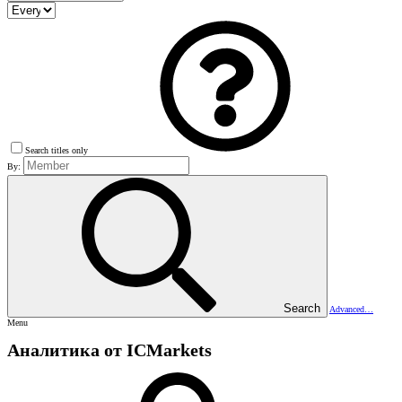
Search titles only
By:
Search
Advanced…
Menu
Аналитика от ICMarkets