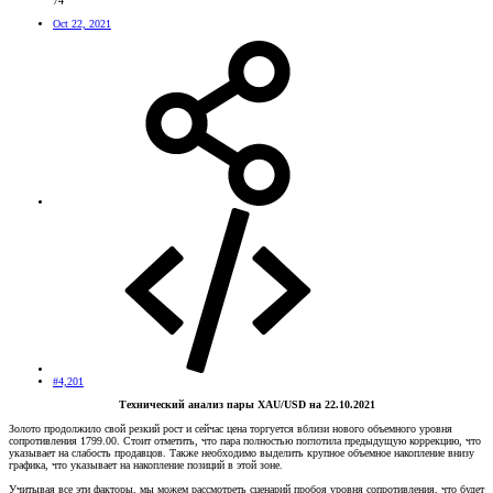
74
Oct 22, 2021
#4,201
Технический анализ пары XAU/USD на 22.10.2021
Золото продолжило свой резкий рост и сейчас цена торгуется вблизи нового объемного уровня
сопротивления 1799.00. Стоит отметить, что пара полностью поглотила предыдущую коррекцию, что
указывает на слабость продавцов. Также необходимо выделить крупное объемное накопление внизу
графика, что указывает на накопление позиций в этой зоне.
Учитывая все эти факторы, мы можем рассмотреть сценарий пробоя уровня сопротивления, что будет