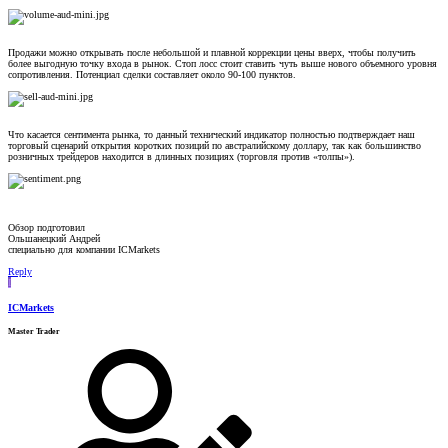
Продажи можно открывать после небольшой и плавной коррекции цены вверх, чтобы получить
более выгодную точку входа в рынок. Стоп лосс стоит ставить чуть выше нового объемного уровня
сопротивления. Потенциал сделки составляет около 90-100 пунктов.
Что касается сентимента рынка, то данный технический индикатор полностью подтверждает наш
торговый сценарий открытия коротких позиций по австралийскому доллару, так как большинство
розничных трейдеров находится в длинных позициях (торговля против «толпы»).
Обзор подготовил
Ольшанецкий Андрей
специально для компании ICMarkets
Reply
I
ICMarkets
Master Trader