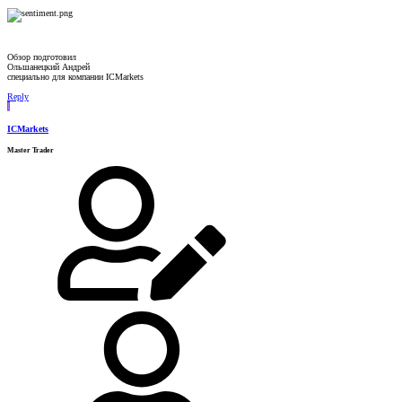
Обзор подготовил
Ольшанецкий Андрей
специально для компании ICMarkets
Reply
I
ICMarkets
Master Trader