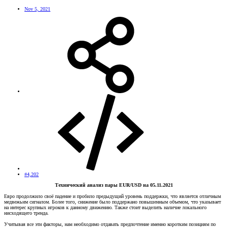
Nov 5, 2021
#4,202
Технический анализ пары EUR/USD на 05.11.2021
Евро продолжило своё падение и пробило предыдущий уровень поддержки, что является отличным
медвежьим сигналом. Более того, снижение было поддержано повышенным объемом, что указывает
на интерес крупных игроков к данному движению. Также стоит выделить наличие локального
нисходящего тренда.
Учитывая все эти факторы, нам необходимо отдавать предпочтение именно коротким позициям по