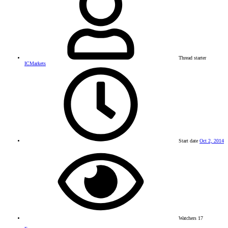
Thread starter
ICMarkets
Start date
Oct 2, 2014
Watchers
17