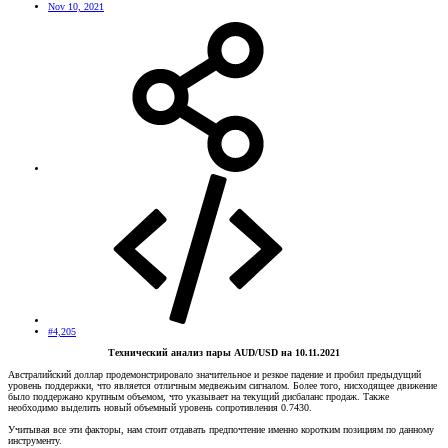
Nov 10, 2021
#4,205
Технический анализ пары AUD/USD на 10.11.2021
Австралийский доллар продемонстрировало значительное и резкое падение и пробил предыдущий
уровень поддержки, что является отличным медвежьим сигналом. Более того, нисходящее движение
было поддержано крупным объемом, что указывает на текущий дисбаланс продаж. Также
необходимо выделить новый объемный уровень сопротивления 0.7430.
Учитывая все эти факторы, нам стоит отдавать предпочтение именно коротким позициям по данному
инструменту.