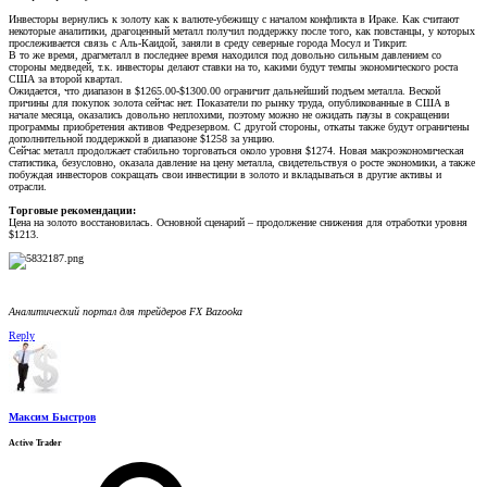
Инвесторы вернулись к золоту как к валюте-убежищу с началом конфликта в Ираке. Как считают
некоторые аналитики, драгоценный металл получил поддержку после того, как повстанцы, у которых
прослеживается связь с Аль-Каидой, заняли в среду северные города Мосул и Тикрит.
В то же время, драгметалл в последнее время находился под довольно сильным давлением со
стороны медведей, т.к. инвесторы делают ставки на то, какими будут темпы экономического роста
США за второй квартал.
Ожидается, что диапазон в $1265.00-$1300.00 ограничит дальнейший подъем металла. Веской
причины для покупок золота сейчас нет. Показатели по рынку труда, опубликованные в США в
начале месяца, оказались довольно неплохими, поэтому можно не ожидать паузы в сокращении
программы приобретения активов Федрезервом. С другой стороны, откаты также будут ограничены
дополнительной поддержкой в диапазоне $1258 за унцию.
Сейчас металл продолжает стабильно торговаться около уровня $1274. Новая макроэкономическая
статистика, безусловно, оказала давление на цену металла, свидетельствуя о росте экономики, а также
побуждая инвесторов сокращать свои инвестиции в золото и вкладываться в другие активы и
отрасли.
Торговые рекомендации:
Цена на золото восстановилась. Основной сценарий – продолжение снижения для отработки уровня
$1213.
Аналитический портал для трейдеров FX Bazooka
Reply
Максим Быстров
Active Trader