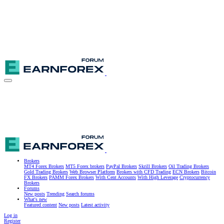
Brokers
MT4 Forex Brokers
MT5 Forex brokers
PayPal Brokers
Skrill Brokers
Oil Trading Brokers
Gold Trading Brokers
Web Browser Platform
Brokers with CFD Trading
ECN Brokers
Bitcoin
FX Brokers
PAMM Forex Brokers
With Cent Accounts
With High Leverage
Cryptocurrency
Brokers
Forums
New posts
Trending
Search forums
What's new
Featured content
New posts
Latest activity
Log in
Register