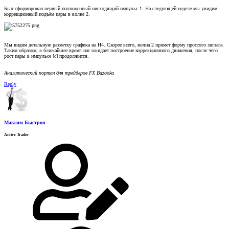
Был сформирован первый полноценный нисходящий импульс 1. На следующей неделе мы увидим
коррекционный подъём пары в волне 2.
Мы видим детальную разметку графика на Н4. Скорее всего, волна 2 примет форму простого зигзага.
Таким образом, в ближайшее время нас ожидает построение коррекционного движения, после чего
рост пары в импульсе [c] продолжится.
Аналитический портал для трейдеров FX Bazooka
Reply
Максим Быстров
Active Trader