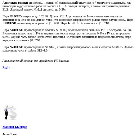
Азиатские рынки
снизились, и основной региональный опустился с 7-месячного максимума, т.к.
инвесторы ждут отчета о рабочих местах в США сегодня вечером, а также завтрашнего решения
ЕЦБ. Японский индекс Nikkei снизился на 0.3%.
Пара
USD/JPY
выросла до 102.80. Доллар США укрепился до 1-месячного максимума по
отношению к иене на ожиданиях того, что состояние американского рынка труда улучшилось. Пара
EUR/USD
соскользнула обратно к $1.3600. Пара
GBP/USD
снизилась к $1.6718.
Пара
AUD/USD
протестировала отметку $0.9300, вдохновленная сильным ВВП Австралии за I кв.
Экономика выросла на 1.1% за первые три месяца года против роста на 0.8% в IV кв. и прогноза
0.9%. Однако чуть позже, когда стали известны не слишком позитивные подробности отчета, пара
вернулась к отметке $0.9260.
Пара
NZD/USD
протестировала $0.8440, а затем скорректировалась вниз к отметке $0.8415. Золото
консолидируется в районе $1246.0.
Аналитический портал для трейдеров FX Bazooka
Reply
Максим Быстров
Active Trader