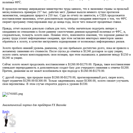
политики ФРС.
В прошлую пятницу американское министерство труда заявило, что в экономике страны за прошлый
месяц появилось примерно 217 тыс. рабочих мест. Данные вышли немного лучше прогнозов
экономистов, ожидавших прирост в 210 тыс. Судя по отчету по занятости, в США продолжается
восстановление экономики, отчет дополнительно подтвердил ожидания инвесторов о том, что ФРС
свернет программу стимулирования еще до конца года, после чего повысит процентные ставки.
Правда, отчет оказался довольно слабым для того, чтобы значительно подогреть интерес к
ожиданиям по отношению к более раннему ужесточению денежно-кредитной политики от ФРС, и,
следовательно, толкнуть золото вниз. Помимо этого, появляются опасения, что хорошие данные по
рынку труда усилят инфляционные ожидания, при этом заставляя некоторых инвесторов заново
обратиться к золоту, в качестве инструмента хеджирования от возможных инфляционных рисков.
Золото пробило нижний уровень диапазона, где оно пребывало достаточно долго, пока не привело к
желаемому снижению его стоимости. После спуска до отметки в $1240 долларов за одну унцию,
золото опять начало консолидировать свои позиции, при этом оказавшись в диапазоне между $1250 и
$1240 за унцию.
Сейчас золото может продолжить восстановление к $1260.00-$1270.00. Правда, такое восстановление
уменьшит перепроданность и дополнительно создаст базу для очередного снижения к отметке $1200.
Причем, движение на юг может возобновиться при подходе к $1260.00-$1270.00.
С другой стороны, при прорыве выше $1260.00-$1270.00, прогнозированный рост, скорее всего,
будет ограничен $1290.00-$1300.00. Только закрепившись выше $1300.00, золото сможет улучшить
свои перспективы. В этом случае откроется дорога к уровню $1330.
Аналитический портал для трейдеров FX Bazooka
Reply