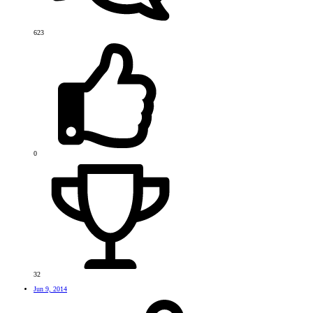
623
0
32
Jun 9, 2014