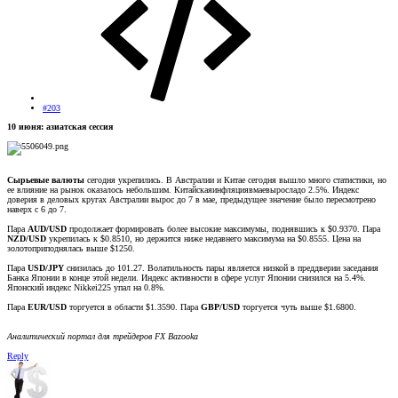
#203
10 июня: азиатская сессия
Сырьевые валюты
сегодня укрепились. В Австралии и Китае сегодня вышло много статистики, но
ее влияние на рынок оказалось небольшим. Китайскаяинфляциявмаевыросладо 2.5%. Индекс
доверия в деловых кругах Австралии вырос до 7 в мае, предыдущее значение было пересмотрено
наверх с 6 до 7.
Пара
AUD/USD
продолжает формировать более высокие максимумы, поднявшись к $0.9370. Пара
NZD/USD
укрепилась к $0.8510, но держится ниже недавнего максимума на $0.8555. Цена на
золотоприподнялась выше $1250.
Пара
USD/JPY
снизилась до 101.27. Волатильность пары является низкой в преддверии заседания
Банка Японии в конце этой недели. Индекс активности в сфере услуг Японии снизился на 5.4%.
Японский индекс Nikkei225 упал на 0.8%.
Пара
EUR/USD
торгуется в области $1.3590. Пара
GBP/USD
торгуется чуть выше $1.6800.
Аналитический портал для трейдеров FX Bazooka
Reply