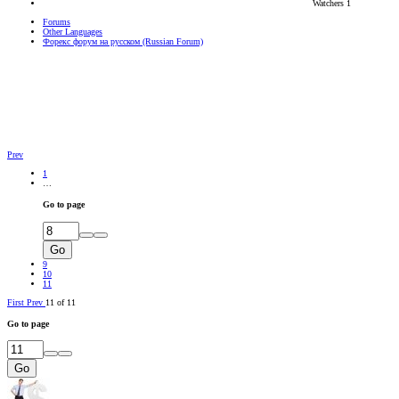
Watchers
1
Forums
Other Languages
Форекс форум на русском (Russian Forum)
Prev
1
…
Go to page
Go
9
10
11
First
Prev
11 of 11
Go to page
Go