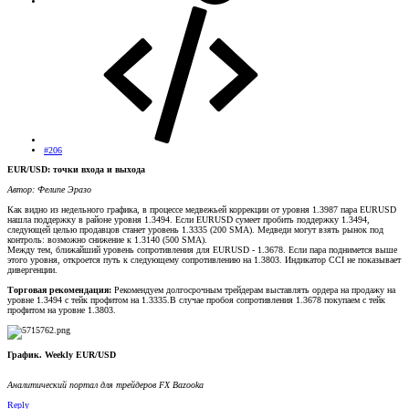
#206
EUR/USD: точки входа и выхода
Автор: Фелипе Эразо
Как видно из недельного графика, в процессе медвежьей коррекции от уровня 1.3987 пара EURUSD
нашла поддержку в районе уровня 1.3494. Если EURUSD сумеет пробить поддержку 1.3494,
следующей целью продавцов станет уровень 1.3335 (200 SMA). Медведи могут взять рынок под
контроль: возможно снижение к 1.3140 (500 SMA).
Между тем, ближайший уровень сопротивления для EURUSD - 1.3678. Если пара поднимется выше
этого уровня, откроется путь к следующему сопротивлению на 1.3803. Индикатор CCI не показывает
дивергенции.
Торговая рекомендация:
Рекомендуем долгосрочным трейдерам выставлять ордера на продажу на
уровне 1.3494 с тейк профитом на 1.3335.В случае пробоя сопротивления 1.3678 покупаем с тейк
профитом на уровне 1.3803.
График. Weekly EUR/USD
Аналитический портал для трейдеров FX Bazooka
Reply