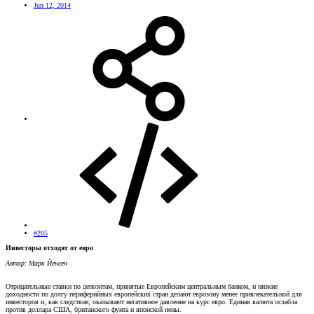
Jun 12, 2014
#205
Инвесторы отходят от евро
Автор: Марк Йенсен
Отрицательные ставки по депозитам, принятые Европейским центральным банком, и низкие
доходности по долгу периферийных европейских стран делают еврозону менее привлекательной для
инвесторов и, как следствие, оказывают негативное давление на курс евро. Единая валюта ослабла
против доллара США, британского фунта и японской иены.