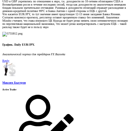
USD и GBP укрепились по отношению к евро, т.к. доходности по 10-летним облигациям США и
Великобритании росли в течение последних сессий, тогда как доходности по аналогичным немецким
бондам показали значительное отставание. Разница в доходности облигаций отражает расхождение в
денежно-кредитной политике ФРС и Банка Англии с одной стороны и ЕЦБ с другой.
Что касается EUR/JPY, то тут значение имеет предстоящее 12-13 июня заседание Банка Японии.
Согласно консенсус-прогнозу, регулятор оставит процентную ставку без изменений. Аналитики
Mizuho считают, что глава японского ЦБ Курода не будет резко менять свою оптимистичную позицию
по перспективам национальной экономики, что может резко контрастировать с настроем ЕЦБ – такой
расклад также будет не в пользу евро
График. Daily EUR/JPY.
Аналитический портал для трейдеров FX Bazooka
Reply
Максим Быстров
Active Trader