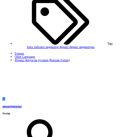
Tags
forex
indicator
индикатор
форекс
форекс индикаторы
Forums
Other Languages
Форекс форум на русском (Russian Forum)
M
mozartgenuine
Newbie