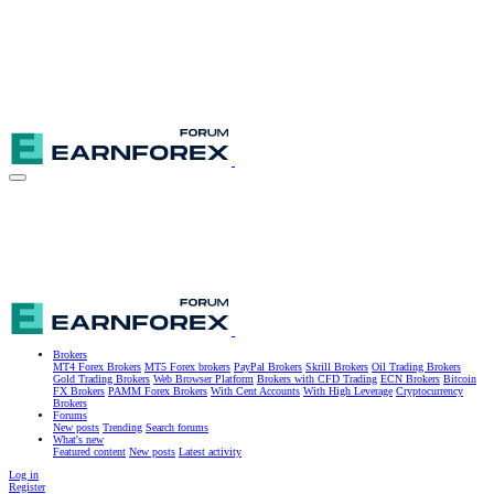
Brokers
MT4 Forex Brokers
MT5 Forex brokers
PayPal Brokers
Skrill Brokers
Oil Trading Brokers
Gold Trading Brokers
Web Browser Platform
Brokers with CFD Trading
ECN Brokers
Bitcoin
FX Brokers
PAMM Forex Brokers
With Cent Accounts
With High Leverage
Cryptocurrency
Brokers
Forums
New posts
Trending
Search forums
What's new
Featured content
New posts
Latest activity
Log in
Register