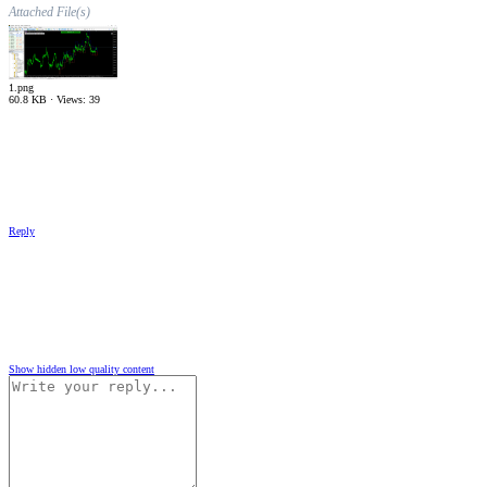
Attached File(s)
1.png
60.8 KB · Views: 39
Reply
Show hidden low quality content