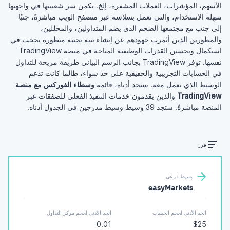
الأسهم، المؤشرات، العملات المشفرة، إلخ. يكمن سر شعبيتها في واجهتها
سهلة الاستخدام، والتي تعمل بسلاسة عبر متصفح الويب مباشرةً، جنبًا
إلى جنب مع مجتمعها الضخم الذي يضم المتداولين، والمحللين،
والمطورين الذين أثمرت جهودهم عن إنشاء بنية تحتية متطورة نجحت في
استكمال وتحسين القدرات الوظيفية المتاحة في منصة TradingView
نفسها. توفر TradingView بجانب الرسم البياني طريقة مريحة للتداول
في الحسابات التجريبية والحقيقية على حد سواء، طالما كانت تدعم
الوسيط الذي تعمل معه. ستجد أدناه، قائمة
وسطاء الفوركس مع منصة
TradingView
والذين يقدمون خدمات التنفيذ الفعلي للصفقات عبر
المنصة مباشرةً.
ستجد 39 وسيط وسيط مدرجين في الجدول أدناه.
فرز
وسيط فرعي
easyMarkets
الحد الأدنى لحجم الحساب
الحد الأدنى لحجم مركز التداول
0.01
$25