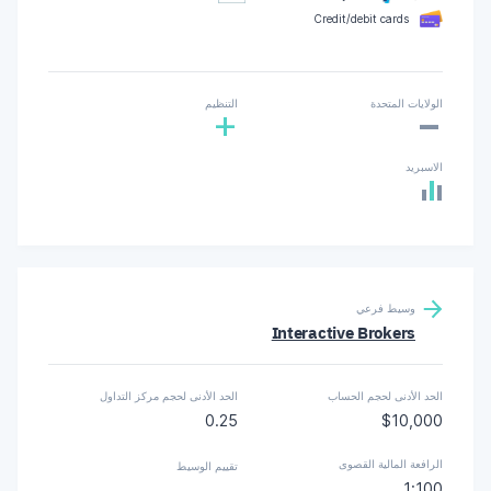
Credit/debit cards
-
الولايات المتحدة
التنظيم
+
الاسبريد
وسيط فرعي
Interactive Brokers
الحد الأدنى لحجم الحساب
الحد الأدنى لحجم مركز التداول
0.25
$10,000
الرافعة المالية القصوى
تقييم الوسيط
1:100