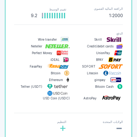
الرافعة المالية القصوى
تقييم الوسيط
9.2
1:2000
الدفع
Wire transfer
Skrill
Neteller
Credit/debit cards
Perfect Money
UnionPay
iDEAL
BPAY
FasaPay
SOFORT
Bitcoin
Litecoin
Ethereum
giropay
Tether (USDT)
Bitcoin Cash
USD Coin (USDC)
AstroPay
-
الولايات المتحدة
التنظيم
+