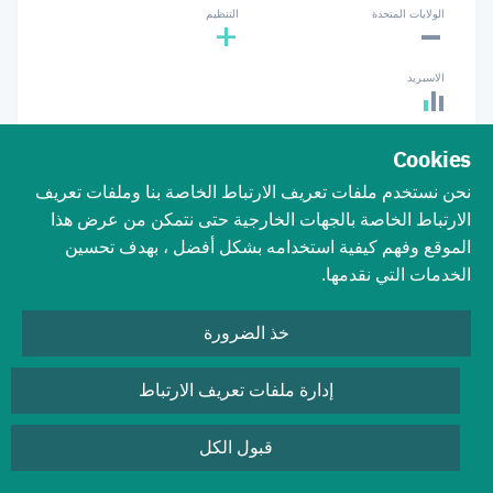
-
الولايات المتحدة
التنظيم
+
الاسبريد
Cookies
نحن نستخدم ملفات تعريف الارتباط الخاصة بنا وملفات تعريف
الارتباط الخاصة بالجهات الخارجية حتى نتمكن من عرض هذا
وسيط فرعي
Vantage
الموقع وفهم كيفية استخدامه بشكل أفضل ، بهدف تحسين
الخدمات التي نقدمها.
الحد الأدنى لحجم الحساب
الحد الأدنى لحجم مركز التداول
0.01
$50
خذ الضرورة
الرافعة المالية القصوى
تقييم الوسيط
إدارة ملفات تعريف الارتباط
6
1:500
قبول الكل
الدفع
Wire transfer
Skrill