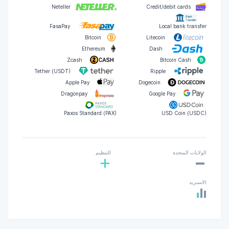
Neteller
Credit/debit cards
FasaPay
Local bank transfer
Bitcoin
Litecoin
Ethereum
Dash
Zcash
Bitcoin Cash
Tether (USDT)
Ripple
Apple Pay
Dogecoin
Dragonpay
Google Pay
Paxos Standard (PAX)
USD Coin (USDC)
-
الولايات المتحدة
التنظيم
+
الاسبريد