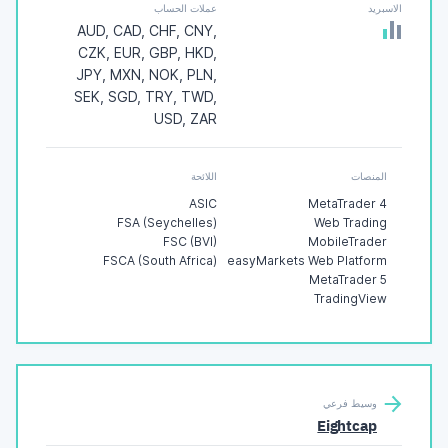
الاسبريد
عملات الحساب
AUD, CAD, CHF, CNY,
CZK, EUR, GBP, HKD,
JPY, MXN, NOK, PLN,
SEK, SGD, TRY, TWD,
USD, ZAR
المنصات
اللائحة
ASIC
MetaTrader 4
FSA (Seychelles)
Web Trading
FSC (BVI)
MobileTrader
FSCA (South Africa)
easyMarkets Web Platform
MetaTrader 5
TradingView
وسيط فرعي
Eightcap