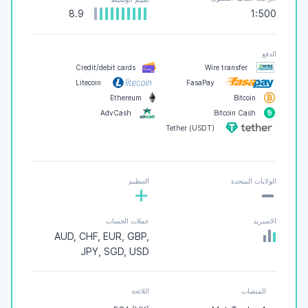
8.9
1:500
الدفع
Credit/debit cards
Wire transfer
Litecoin
FasaPay
Ethereum
Bitcoin
AdvCash
Bitcoin Cash
Tether (USDT)
-
الولايات المتحدة
التنظيم
+
الاسبريد
عملات الحساب
AUD, CHF, EUR, GBP,
JPY, SGD, USD
المنصات
اللائحة