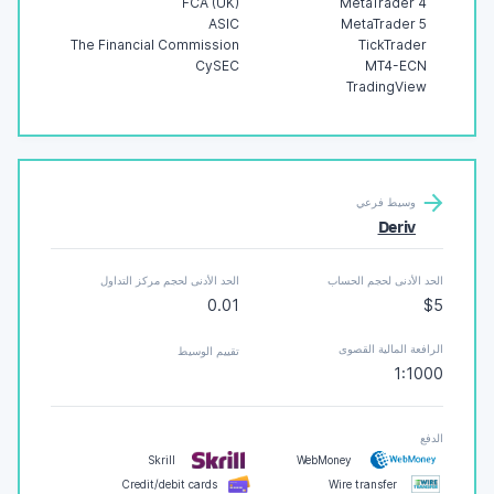
FCA (UK)
MetaTrader 4
ASIC
MetaTrader 5
The Financial Commission
TickTrader
CySEC
MT4-ECN
TradingView
وسيط فرعي
Deriv
الحد الأدنى لحجم الحساب
الحد الأدنى لحجم مركز التداول
0.01
$5
الرافعة المالية القصوى
تقييم الوسيط
1:1000
الدفع
Skrill
WebMoney
Credit/debit cards
Wire transfer