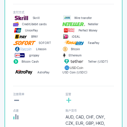
支付方式
Skrill
Wire transfer
Credit/debit cards
Neteller
UnionPay
Perfect Money
BPAY
iDEAL
SOFORT
FasaPay
Litecoin
Bitcoin
giropay
Ethereum
Bitcoin Cash
Tether (USDT)
AstroPay
USD Coin (USDC)
-
注册简单
监管
+
点差
账户货币
AUD, CAD, CHF, CNY,
CZK, EUR, GBP, HKD,