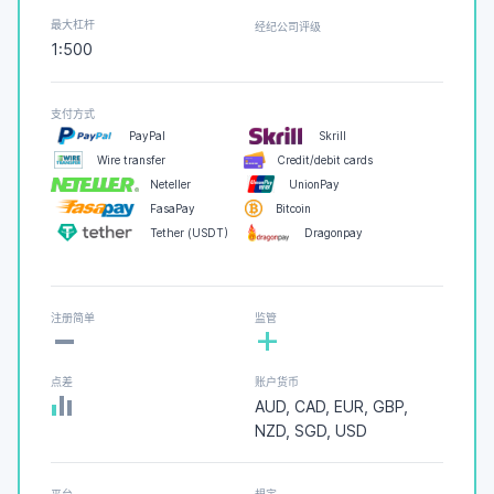
最大杠杆
经纪公司评级
1:500
支付方式
PayPal
Skrill
Wire transfer
Credit/debit cards
Neteller
UnionPay
FasaPay
Bitcoin
Tether (USDT)
Dragonpay
-
注册简单
监管
+
点差
账户货币
AUD, CAD, EUR, GBP,
NZD, SGD, USD