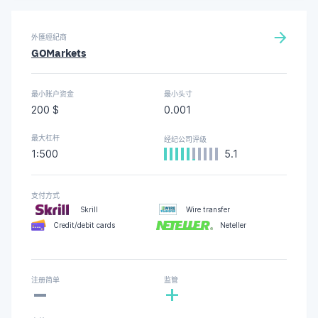
外匯經紀商
GOMarkets
最小账户资金
最小头寸
200 $
0.001
最大杠杆
经纪公司评级
1:500
5.1
支付方式
Skrill
Wire transfer
Credit/debit cards
Neteller
-
注册简单
监管
+