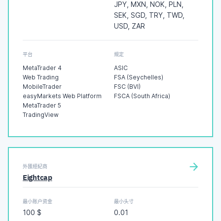
JPY, MXN, NOK, PLN,
SEK, SGD, TRY, TWD,
USD, ZAR
平台
規定
MetaTrader 4
ASIC
Web Trading
FSA (Seychelles)
MobileTrader
FSC (BVI)
easyMarkets Web Platform
FSCA (South Africa)
MetaTrader 5
TradingView
外匯經紀商
Eightcap
最小账户资金
最小头寸
100 $
0.01