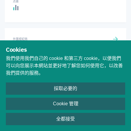
点差
外匯經紀商
Vantage
Cookies
我們使用我們自己的 cookie 和第三方 cookie，以便我們
最小账户资金
最小头寸
可以向您展示本網站並更好地了解您如何使用它，以改善
50 $
0.01
我們提供的服務。
最大杠杆
经纪公司评级
1:500
6
採取必要的
Cookie 管理
支付方式
Skrill
Wire transfer
Credit/debit cards
Neteller
全都接受
UnionPay
Perfect Money
FasaPay
bitwallet