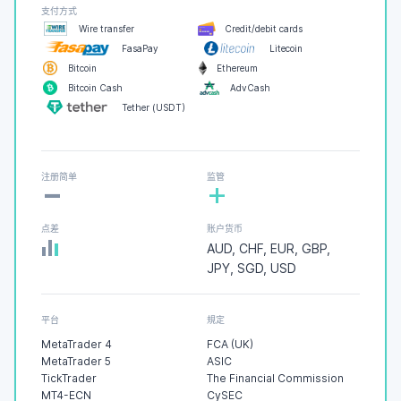
支付方式
Wire transfer
Credit/debit cards
FasaPay
Litecoin
Bitcoin
Ethereum
Bitcoin Cash
AdvCash
Tether (USDT)
-
注册简单
监管
+
点差
账户货币
AUD, CHF, EUR, GBP,
JPY, SGD, USD
平台
規定
MetaTrader 4
FCA (UK)
MetaTrader 5
ASIC
TickTrader
The Financial Commission
MT4-ECN
CySEC