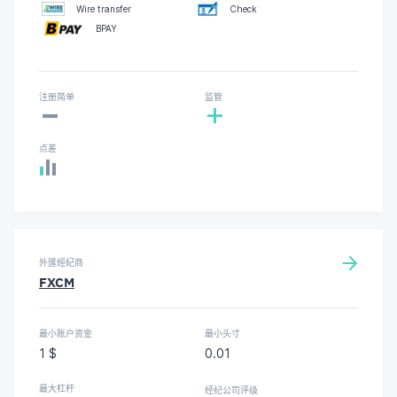
Wire transfer
Check
BPAY
-
注册简单
监管
+
点差
外匯經紀商
FXCM
最小账户资金
最小头寸
1 $
0.01
最大杠杆
经纪公司评级