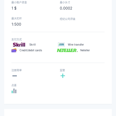
最小账户资金
最小头寸
1 $
0.0002
最大杠杆
经纪公司评级
1:500
支付方式
Skrill
Wire transfer
Credit/debit cards
Neteller
-
注册简单
监管
+
点差