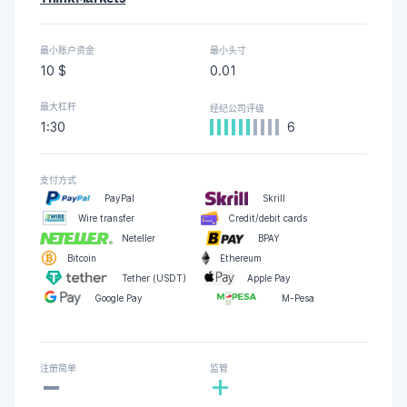
最小账户资金
最小头寸
10 $
0.01
最大杠杆
经纪公司评级
1:30
6
支付方式
PayPal
Skrill
Wire transfer
Credit/debit cards
Neteller
BPAY
Bitcoin
Ethereum
Tether (USDT)
Apple Pay
Google Pay
M-Pesa
-
注册简单
监管
+