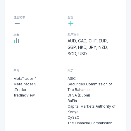
-
注册简单
监管
+
点差
账户货币
AUD, CAD, CHF, EUR,
GBP, HKD, JPY, NZD,
SGD, USD
平台
規定
MetaTrader 4
ASIC
MetaTrader 5
Securities Commission of
cTrader
The Bahamas
TradingView
DFSA (Dubai)
BaFin
Capital Markets Authority of
Kenya
CySEC
The Financial Commission