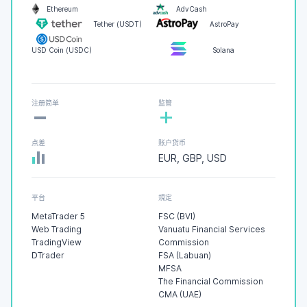
Ethereum
AdvCash
Tether (USDT)
AstroPay
USD Coin (USDC)
Solana
-
注册简单
监管
+
点差
账户货币
EUR, GBP, USD
平台
規定
MetaTrader 5
FSC (BVI)
Web Trading
Vanuatu Financial Services
TradingView
Commission
DTrader
FSA (Labuan)
MFSA
The Financial Commission
CMA (UAE)