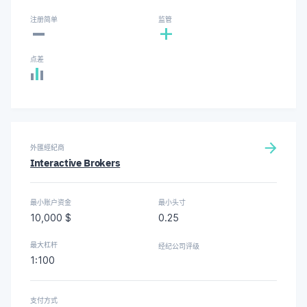
-
注册简单
监管
+
点差
外匯經紀商
Interactive Brokers
最小账户资金
最小头寸
10,000 $
0.25
最大杠杆
经纪公司评级
1:100
支付方式