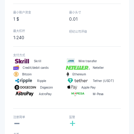
最小账户资金
最小头寸
1 $
0.01
最大杠杆
经纪公司评级
1:240
支付方式
Skrill
Wire transfer
Credit/debit cards
Neteller
Bitcoin
Ethereum
Ripple
Tether (USDT)
Dogecoin
Apple Pay
AstroPay
M-Pesa
-
注册简单
监管
+