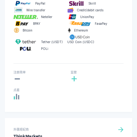
PayPal
Skrill
Wire transfer
Credit/debit cards
Neteller
UnionPay
BPAY
FasaPay
Bitcoin
Ethereum
Tether (USDT)
USD Coin (USDC)
POLi
-
注册简单
监管
+
点差
外匯經紀商
ThinkMarkets