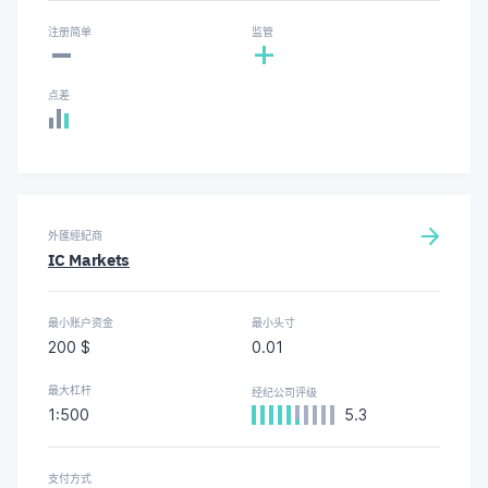
-
注册简单
监管
+
点差
外匯經紀商
IC Markets
最小账户资金
最小头寸
200 $
0.01
最大杠杆
经纪公司评级
1:500
5.3
支付方式