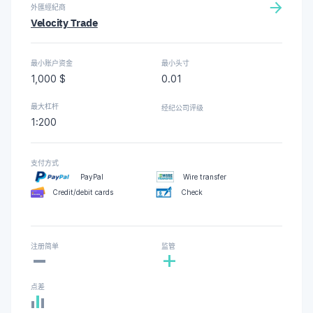
外匯經紀商
Velocity Trade
最小账户资金
最小头寸
1,000 $
0.01
最大杠杆
经纪公司评级
1:200
支付方式
PayPal
Wire transfer
Credit/debit cards
Check
-
注册简单
监管
+
点差