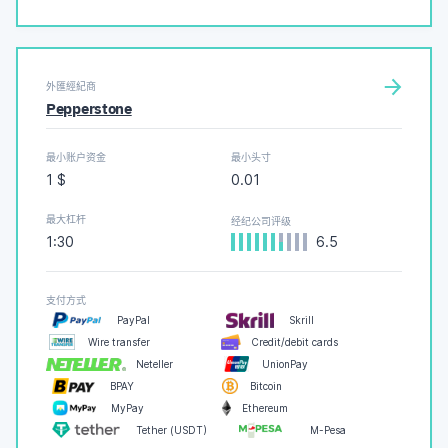
外匯經紀商
Pepperstone
最小账户资金
最小头寸
1 $
0.01
最大杠杆
经纪公司评级
1:30
6.5
支付方式
PayPal
Skrill
Wire transfer
Credit/debit cards
Neteller
UnionPay
BPAY
Bitcoin
MyPay
Ethereum
Tether (USDT)
M-Pesa