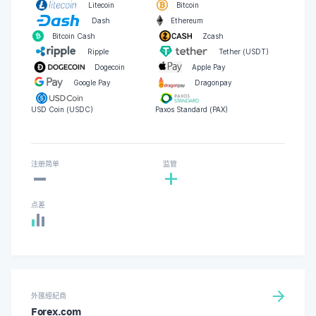
Litecoin
Bitcoin
Dash
Ethereum
Bitcoin Cash
Zcash
Ripple
Tether (USDT)
Dogecoin
Apple Pay
Google Pay
Dragonpay
USD Coin (USDC)
Paxos Standard (PAX)
-
注册简单
监管
+
点差
外匯經紀商
Forex.com