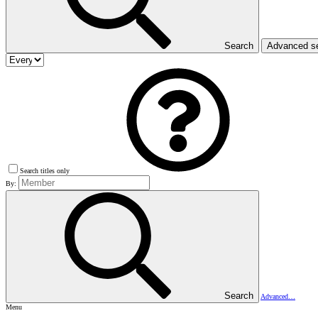
Search
Advanced s
Search titles only
By:
Search
Advanced…
Menu