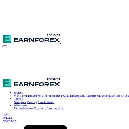
Brokers
MT4 Forex Brokers
MT5 Forex brokers
PayPal Brokers
Skrill Brokers
Oil Trading Brokers
Gold T
Forums
New posts
Trending
Search forums
What's new
Featured content
New posts
Latest activity
Log in
Register
What's new