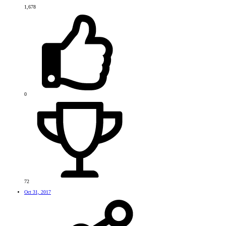
1,678
0
72
Oct 31, 2017