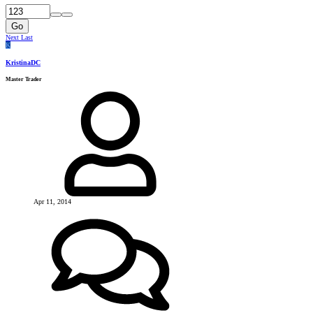
Go
Next
Last
K
KristinaDC
Master Trader
Apr 11, 2014