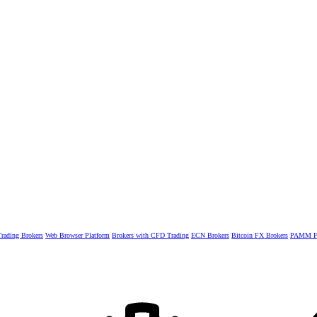
rading Brokers
Web Browser Platform
Brokers with CFD Trading
ECN Brokers
Bitcoin FX Brokers
PAMM Fo