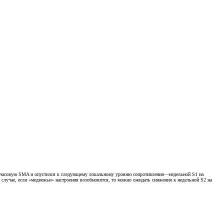
200-часовую SMA и опустился к следующему локальному уровню сопротивления—недельной S1 на
В случае, если «медвежьи» настроения возобновятся, то можно ожидать снижения к недельной S2 на