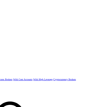
rex Brokers
With Cent Accounts
With High Leverage
Cryptocurrency Brokers