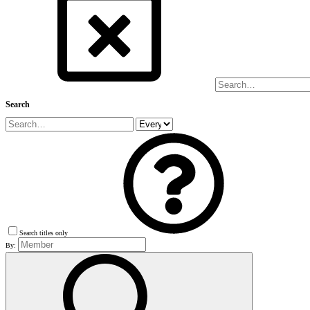
Search
Search titles only
By: