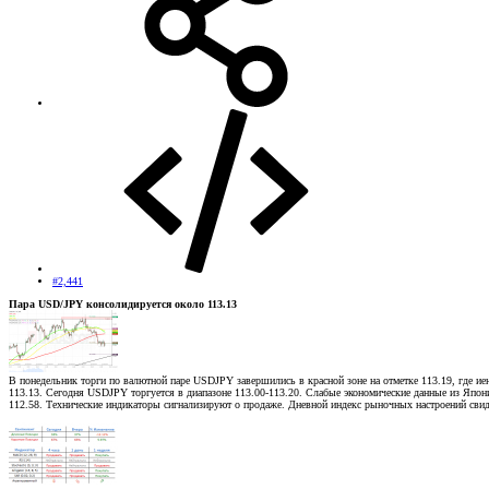
#2,441
Пара USD/JPY консолидируется около 113.13
В понедельник торги по валютной паре USDJPY завершились в красной зоне на отметке 113.19, где 
113.13. Сегодня USDJPY торгуется в диапазоне 113.00-113.20. Слабые экономические данные из Япони
112.58. Технические индикаторы сигнализируют о продаже. Дневной индекс рыночных настроений свид