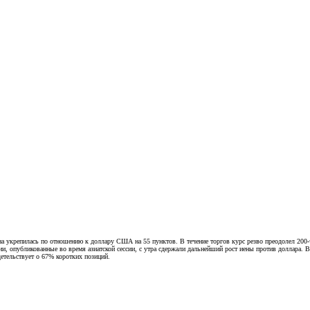
иена укрепилась по отношению к доллару США на 55 пунктов. В течение торгов курс резво преодолел 
и, опубликованные во время азиатской сессии, с утра сдержали дальнейший рост иены против доллара. 
етельствует о 67% коротких позиций.