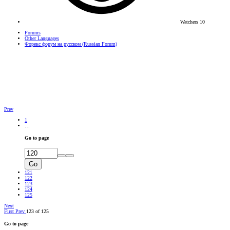
Watchers
10
Forums
Other Languages
Форекс форум на русском (Russian Forum)
Prev
1
…
Go to page
Go
121
122
123
124
125
Next
First
Prev
123 of 125
Go to page