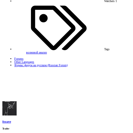
Watchers
1
Tags
волновой анализ
Forums
Other Languages
Форекс форум на русском (Russian Forum)
fxwave
Trader