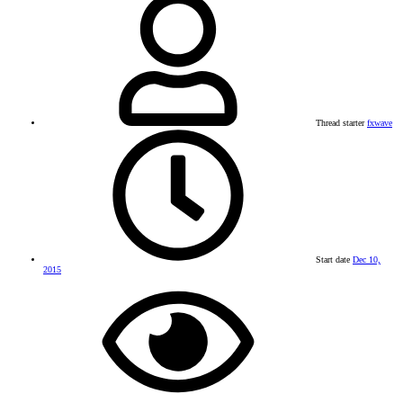
Thread starter
fxwave
Start date
Dec 10,
2015