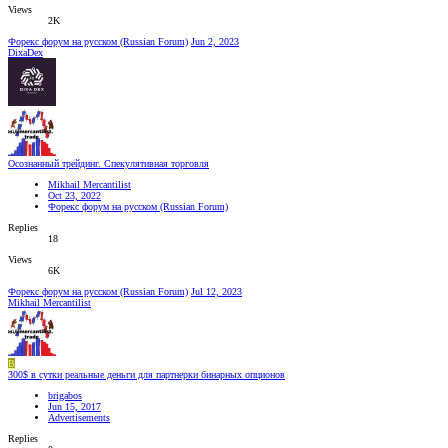
Views
2K
Форекс форум на русском (Russian Forum)
Jun 2, 2023
DixaDex
Осознанный трейдинг. Спекулятивная торговля
Mikhail Mercantilist
Oct 23, 2022
Форекс форум на русском (Russian Forum)
Replies
18
Views
6K
Форекс форум на русском (Russian Forum)
Jul 12, 2023
Mikhail Mercantilist
B
300$ в сутки реальные деньги для партнерки бинарных опционов
brigabos
Jun 15, 2017
Advertisements
Replies