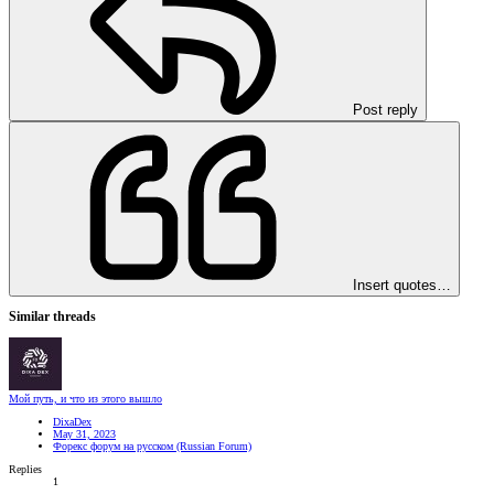
Post reply
Insert quotes…
Similar threads
Мой путь, и что из этого вышло
DixaDex
May 31, 2023
Форекс форум на русском (Russian Forum)
Replies
1