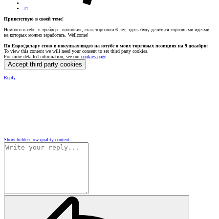
#1
Приветствую в своей теме!
Немного о себе: я трейдер - волновик, стаж торговли 6 лет, здесь буду делиться торговыми идеями,
на которых можно заработать. Wellcome!
По Евро/долару стою в покупках:видео на ютубе о моих торговых позициях на 9 декабря:
To view this content we will need your consent to set third party cookies.
For more detailed information, see our
cookies page
.
Accept third party cookies
Reply
Show hidden low quality content