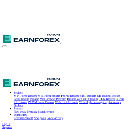
Brokers
MT4 Forex Brokers
MT5 Forex brokers
PayPal Brokers
Skrill Brokers
Oil Trading Brokers
Gold Trading Brokers
Web Browser Platform
Brokers with CFD Trading
ECN Brokers
Bitcoin
FX Brokers
PAMM Forex Brokers
With Cent Accounts
With High Leverage
Cryptocurrency
Brokers
Forums
New posts
Trending
Search forums
What's new
Featured content
New posts
Latest activity
Log in
Register