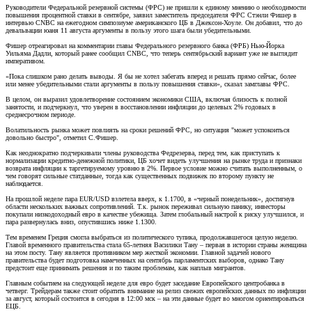
Руководители Федеральной резервной системы (ФРС) не пришли к единому мнению о необходимости
повышения процентной ставки в сентябре, заявил заместитель председателя ФРС Стэнли Фишер в
интервью CNBC на ежегодном симпозиуме американского ЦБ в Джексон-Хоуле. Он добавил, что до
девальвации юаня 11 августа аргументы в пользу этого шага были убедительными.
Фишер отреагировал на комментарии главы Федерального резервного банка (ФРБ) Нью-Йорка
Уильяма Дадли, который ранее сообщил CNBC, что теперь сентябрьский вариант уже не выглядит
императивом.
«Пока слишком рано делать выводы. Я бы не хотел забегать вперед и решать прямо сейчас, более
или менее убедительными стали аргументы в пользу повышения ставки», сказал замглавы ФРС.
В целом, он выразил удовлетворение состоянием экономики США, включая близость к полной
занятости, и подчеркнул, что уверен в восстановлении инфляции до целевых 2% годовых в
среднесрочном периоде.
Волатильность рынка может повлиять на сроки решений ФРС, но ситуация "может успокоиться
довольно быстро", отметил С.Фишер.
Как неоднократно подчеркивали члены руководства Федрезерва, перед тем, как приступать к
нормализации кредитно-денежной политики, ЦБ хочет видеть улучшения на рынке труда и признаки
возврата инфляции к таргетируемому уровню в 2%. Первое условие можно считать выполненным, о
чем говорят сильные статданные, тогда как существенных подвижек по второму пункту не
наблюдается.
На прошлой неделе пара EUR/USD взлетела вверх, к 1.1700, в «черный понедельник», достигнув
области нескольких важных сопротивлений. Т.к. рынок переживал сильную панику, инвесторы
покупали низкодоходный евро в качестве убежища. Затем глобальный настрой к риску улучшился, и
пара развернулась вниз, опустившись ниже 1.1300.
Тем временем Греция смогла выбраться из политического тупика, продолжавшегося целую неделю.
Главой временного правительства стала 65-летняя Василики Тану – первая в истории страны женщина
на этом посту. Тану является противником мер жесткой экономии. Главной задачей нового
правительства будет подготовка намеченных на сентябрь парламентских выборов, однако Тану
предстоит еще принимать решения и по таким проблемам, как наплыв мигрантов.
Главным событием на следующей неделе для евро будет заседание Европейского центробанка в
четверг. Трейдерам также стоит обратить внимание на релиз свежих европейских данных по инфляции
за август, который состоится в сегодня в 12:00 мск – на эти данные будет во многом ориентироваться
ЕЦБ.