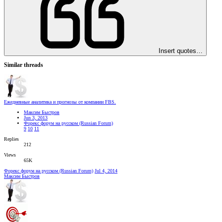
Insert quotes…
Similar threads
Ежедневные аналитика и прогнозы от компании FBS.
Максим Быстров
Jun 3, 2013
Форекс форум на русском (Russian Forum)
9
10
11
Replies
212
Views
65K
Форекс форум на русском (Russian Forum)
Jul 4, 2014
Максим Быстров