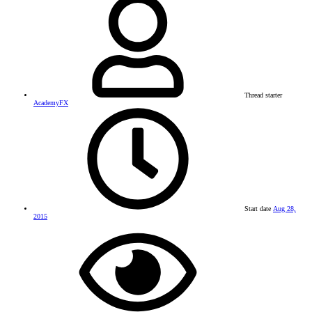
Thread starter
AcademyFX
Start date
Aug 28,
2015