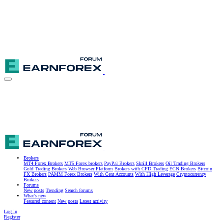
Brokers
MT4 Forex Brokers
MT5 Forex brokers
PayPal Brokers
Skrill Brokers
Oil Trading Brokers
Gold Trading Brokers
Web Browser Platform
Brokers with CFD Trading
ECN Brokers
Bitcoin
FX Brokers
PAMM Forex Brokers
With Cent Accounts
With High Leverage
Cryptocurrency
Brokers
Forums
New posts
Trending
Search forums
What's new
Featured content
New posts
Latest activity
Log in
Register