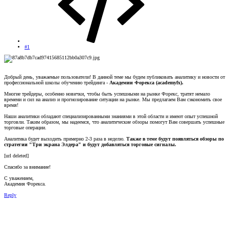
#1
Добрый день, уважаемые пользователи! В данной теме мы будем публиковать аналитику и новости от
профессиональной школы обучению трейдинга -
Академии Форекса (academyfx).
Многие трейдеры, особенно новички, чтобы быть успешными на рынке Форекс, тратят немало
времени и сил на анализ и прогнозирование ситуации на рынке. Мы предлагаем Вам сэкономить свое
время!
Наши аналитики обладают специализированными знаниями в этой области и имеют опыт успешной
торговли. Таким образом, мы надеемся, что аналитические обзоры помогут Вам совершать успешные
торговые операции.
Аналитика будет выходить примерно 2-3 раза в неделю.
Также в теме будут появляться обзоры по
стратегии "Три экрана Элдера" и будут добавляться торговые сигналы.
[url deleted]
Спасибо за внимание!
С уважением,
Академия Форекса.
Reply