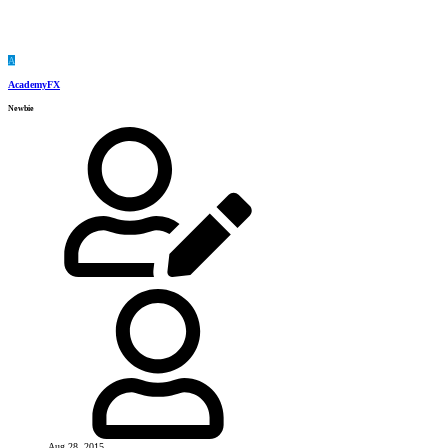
A
AcademyFX
Newbie
Aug 28, 2015