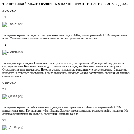
ТЕХНИЧЕСКИЙ АНАЛИЗ ВАЛЮТНЫХ ПАР ПО СТРАТЕГИИ «ТРИ ЭКРАНА ЭЛДЕРА»
EUR/USD
D1
На первом экране Вы видите, что цена находится под «ЕМА», гистограмма «MACD» направленна
вниз. Согласование сигналов, предварительно можно рассмотреть продажи.
H4
На втором экране видим Стохастик в нейтральной зоне, по стратегии «Три экрана Элдера» такая
ситуация не дает Вам возможности для поиска точки входа, необходимо дождаться разгрузки
Стохастика в зоне продавцов. Но если учесть нынешнюю повышенную волатильность, Стохастик
попросту не успевает переходить в зону продавцов, поэтому можно рассмотреть продажи от уровней
сопротивления.
GBP/USD
D1
На первом экране Вы наблюдаете нисходящий тренд, цена под «ЕМА», гистограмма «MACD»
направленна вниз. По стратегии «Три Экрана Элдера» предварительно рассматривайте продажи. Но
обращайте внимание на уровень поддержки, границу канала.
Н4