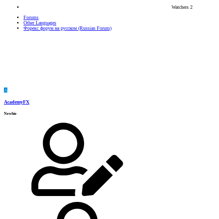
Watchers
2
Forums
Other Languages
Форекс форум на русском (Russian Forum)
A
AcademyFX
Newbie