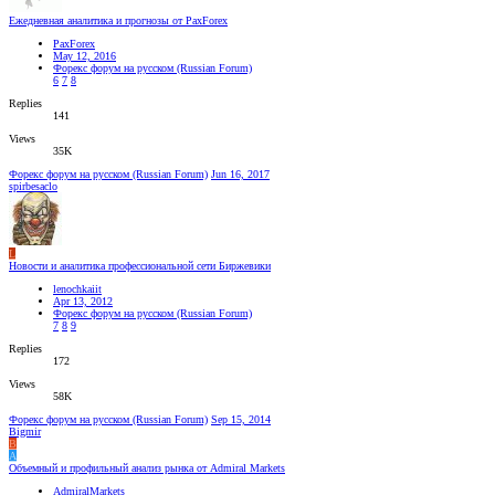
Ежедневная аналитика и прогнозы от PaxForex
PaxForex
May 12, 2016
Форекс форум на русском (Russian Forum)
6
7
8
Replies
141
Views
35K
Форекс форум на русском (Russian Forum)
Jun 16, 2017
spirbesaclo
L
Новости и аналитика профессиональной сети Биржевики
lenochkaiit
Apr 13, 2012
Форекс форум на русском (Russian Forum)
7
8
9
Replies
172
Views
58K
Форекс форум на русском (Russian Forum)
Sep 15, 2014
Bigmir
B
A
Объемный и профильный анализ рынка от Admiral Markets
AdmiralMarkets