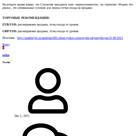
На втором экране видно, что Стохастик находится зоне «перекупленности», по стратегии «Форекс без
риска», это оптимальные условия для поиска точки входа на продажу.
ТОРГОВЫЕ РЕКОМЕНДАЦИИ:
EUR/USD:
рассматриваем продажи, точка входа от уровня.
GBP/USD:
рассматриваем продажи, точка входа от уровня.
Источник -
http://academyfx.ru/analitika/691-obzor-rynka-i-osnovnykh-valyutnykh-par-31-08-2015
Reply
P
piilot
Newbie
Dec 1, 2015