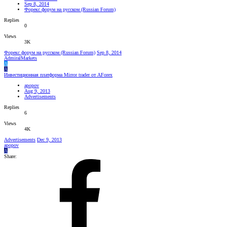
Sep 8, 2014
Форекс форум на русском (Russian Forum)
Replies
0
Views
3K
Форекс форум на русском (Russian Forum)
Sep 8, 2014
AdmiralMarkets
A
A
Инвестиционная платформа Mirror trader от AForex
apopov
Aug 9, 2013
Advertisements
Replies
6
Views
4K
Advertisements
Dec 9, 2013
apopov
A
Share: