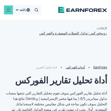
باللغة
الإعلانات
روبوفوركس: تداول العملات المشفرة والفوركس
EarnForex
أدوات الفوركس
اداة تحليل التقرير
أداة تحليل تقارير الفوركس
أداة تحليل تقارير الفوركس سوف تقوم بتحليل التقارير التي تنتجها منصات
تداول ميتاتريدر 4/5 ( بما فيها مختبر الإستراتيجية ) و Oanda.نتائج هذا
التحليل سوف تكون متاحة في شكل مقاييس مختلفة لاستخداماتك
المتعددة . أولا , يجب ان تنشئ تقرير في منصة التداول الخاصة بك , ثم