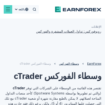
باللغة
الإعلانات
روبوفوركس: تداول العملات المشفرة والفوركس
EarnForex
وسطاء الفوركس
وسطاء الفوركس cTrader
وسطاء الفوركس cTrader
تقتصر هذه القائمة من الوسطاء على الشركات التي توفر
cTrader
(والتي تم تطويرها بواسطة Spotware Systems) كأحد منصات التداول
المتاحة لعملائهم. لا يمكن بالطبع مقارنة شهرة أو شعبية cTrader مع تلك
التي حصلت عليها الميتاتريدر (
4
أو
5
)، ولكن برغم ذلك فقد حازت هذه