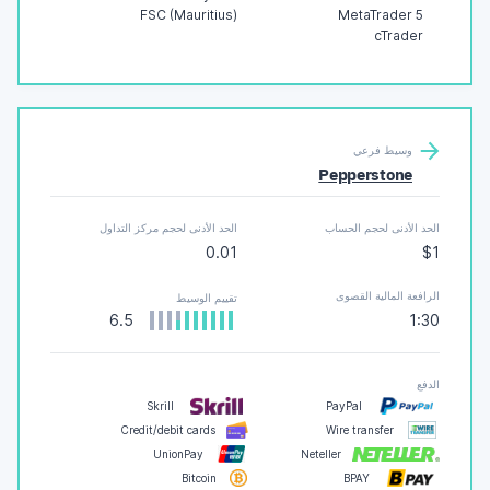
FSC (Mauritius)
MetaTrader 5
cTrader
وسيط فرعي
Pepperstone
الحد الأدنى لحجم الحساب
الحد الأدنى لحجم مركز التداول
0.01
$1
الرافعة المالية القصوى
تقييم الوسيط
6.5
1:30
الدفع
Skrill
PayPal
Credit/debit cards
Wire transfer
UnionPay
Neteller
Bitcoin
BPAY