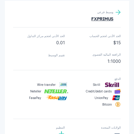
وسيط فرعي
FXPRIMUS
الحد الأدنى لحجم الحساب
الحد الأدنى لحجم مركز التداول
0.01
$15
الرافعة المالية القصوى
تقييم الوسيط
1:1000
الدفع
Wire transfer
Skrill
Neteller
Credit/debit cards
FasaPay
UnionPay
Bitcoin
-
الولايات المتحدة
التنظيم
+