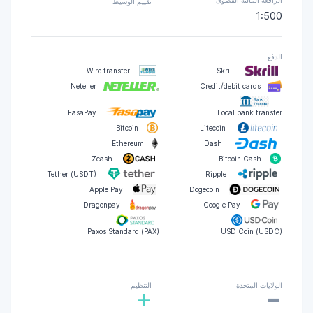
الرافعة المالية القصوى
تقييم الوسيط
1:500
الدفع
Wire transfer
Skrill
Neteller
Credit/debit cards
FasaPay
Local bank transfer
Bitcoin
Litecoin
Ethereum
Dash
Zcash
Bitcoin Cash
Tether (USDT)
Ripple
Apple Pay
Dogecoin
Dragonpay
Google Pay
Paxos Standard (PAX)
USD Coin (USDC)
-
الولايات المتحدة
التنظيم
+