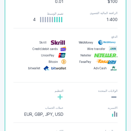
0.01
$100
الرافعة المالية القصوى
تقييم الوسيط
4
1:400
الدفع
Skrill
WebMoney
Credit/debit cards
Wire transfer
UnionPay
Neteller
Bitcoin
FasaPay
bitwallet
AdvCash
-
الولايات المتحدة
التنظيم
+
الاسبريد
عملات الحساب
EUR, GBP, JPY, USD