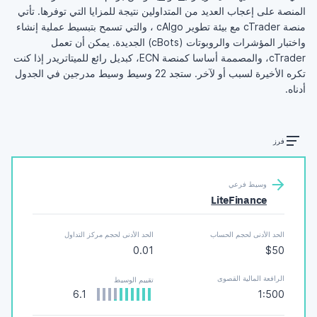
المنصة على إعجاب العديد من المتداولين نتيجة للمزايا التي توفرها. تأتي
منصة cTrader مع بيئة تطوير cAlgo ، والتي تسمح بتبسيط عملية إنشاء
واختبار المؤشرات والروبوتات (cBots) الجديدة. يمكن أن تعمل
cTrader، والمصممة أساسا كمنصة ECN، كبديل رائع للميتاتريدر إذا كنت
تكره الأخيرة لسبب أو لآخر.
ستجد 22 وسيط وسيط مدرجين في الجدول
أدناه.
فرز
وسيط فرعي
LiteFinance
الحد الأدنى لحجم الحساب
الحد الأدنى لحجم مركز التداول
0.01
$50
الرافعة المالية القصوى
تقييم الوسيط
6.1
1:500