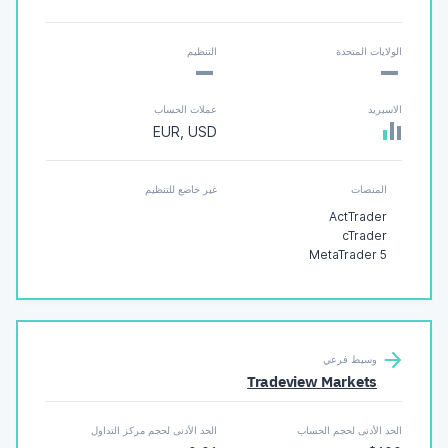
-
-
الولايات المتحدة
التنظيم
الاسبريد
عملات الحساب
EUR, USD
المنصات
غير خاضع للتنظيم
ActTrader
cTrader
MetaTrader 5
وسيط فرعي
Tradeview Markets
الحد الأدنى لحجم الحساب
الحد الأدنى لحجم مركز التداول