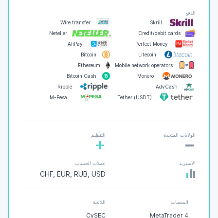
الدفع
Wire transfer
Skrill
Neteller
Credit/debit cards
AliPay
Perfect Money
Bitcoin
Litecoin
Ethereum
Mobile network operators
Bitcoin Cash
Monero
Ripple
AdvCash
M-Pesa
Tether (USDT)
-
الولايات المتحدة
التنظيم
+
الاسبريد
عملات الحساب
CHF, EUR, RUB, USD
المنصات
اللائحة
CySEC
MetaTrader 4