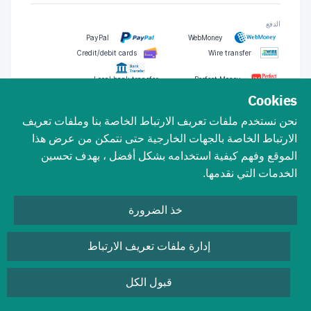
الدفع
PayPal
WebMoney
Credit/debit cards
Wire transfer
Local bank transfer
Perfect Money
Tether (USDT)
Bitcoin
Cookies
نحن نستخدم ملفات تعريف الارتباط الخاصة بنا وملفات تعريف
Binance Coin (BNB)
Tron
الارتباط الخاصة بالجهات الخارجية حتى نتمكن من عرض هذا
الموقع وفهم كيفية استخدامه بشكل أفضل ، بهدف تحسين
-
-
الخدمات التي نقدمها.
الولايات المتحدة
التنظيم
خذ الضرورة
الاسبريد
إدارة ملفات تعريف الارتباط
قبول الكل
وسيط فرعي