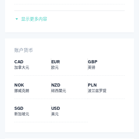
MetaTrader 4
显示更多内容
TradingView
MetaTrader 5
账户货币
CAD
EUR
GBP
加拿大元
欧元
英镑
NOK
NZD
PLN
挪威克朗
紐西蘭元
波兰兹罗提
SGD
USD
新加坡元
美元