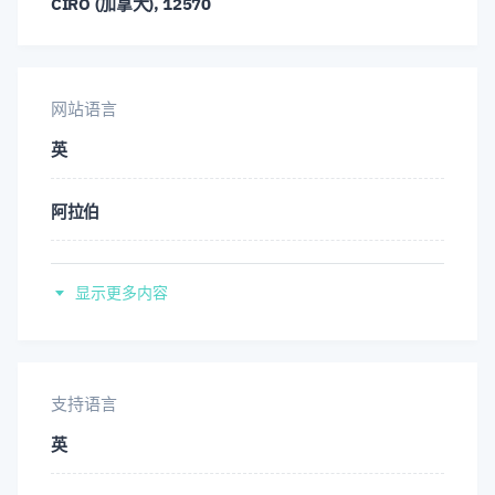
CIRO (加拿大), 12570
NZD/USD
USD/CAD
USD/CHF
USD/CNH
USD/CZK
USD/DKK
网站语言
USD/HKD
USD/HUF
USD/JPY
英
USD/MXN
USD/NOK
USD/RUB
阿拉伯
USD/SEK
USD/SGD
USD/TRY
丹麦
显示更多内容
USD/ZAR
XMR/USD
XRP/USD
德
西班牙
支持语言
英
芬兰