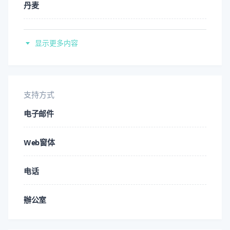
丹麦
法
西班牙
意大利
显示更多内容
芬兰
日
法
支持方式
挪威
电子邮件
意大利
瑞典語
Web窗体
日
汉
电话
挪威
辦公室
瑞典語