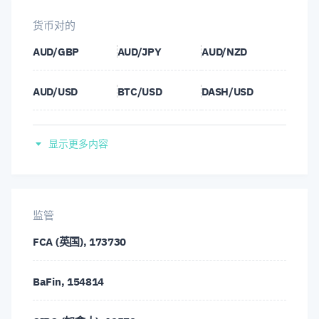
货币对的
AUD/GBP
AUD/JPY
AUD/NZD
AUD/USD
BTC/USD
DASH/USD
EOS/USD
ETC/USD
EUR/AUD
显示更多内容
EUR/CHF
EUR/GBP
EUR/JPY
EUR/NOK
EUR/USD
GBP/CHF
监管
FCA (英国), 173730
GBP/EUR
GBP/JPY
GBP/USD
BaFin, 154814
INR/USD
LTC/USD
NZD/AUD