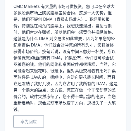
CMC Markets 有大量的市场可供投资，您可以在全球大
多数股票市场上购买股票差价合约，这是一大优势，但
是，他们不提供 DMA（直接市场准入）。我经常被报
价，特别是在动荡的股票上，我想快速退出，当您亏损
时，他们肯定在赚钱，所以他们会与您竞价并操纵价格、
这就是为什么 DMA 对交易者如此重要，因为如果您的经
纪商提供 DMA，他们就会对冲您的所有头寸，您将始终
获得市场价格，换句话说，没有中间人想分一杯羹，所以
请确保您的经纪商有 DMA，如果没有，他们很可能会试
图骗您的钱。他们的网络和桌面软件都很糟糕，当然，它
可能看起来很花哨、很耀眼，但对高级交易者有用吗？桌
面软件是 JAVA 的，很耗电，启动它要花很长时间，而且
它还冻结了我好几次，因为它占用了我所有的 RAM，这是
另一个很大的缺点，比方说，您正在做一个非常动荡的差
价合约，软件突然冻结了，您不得不重启您的电脑，当您
重新启动时，您会发现市场改变了方向，您损失了一大笔
钱。
率先回应