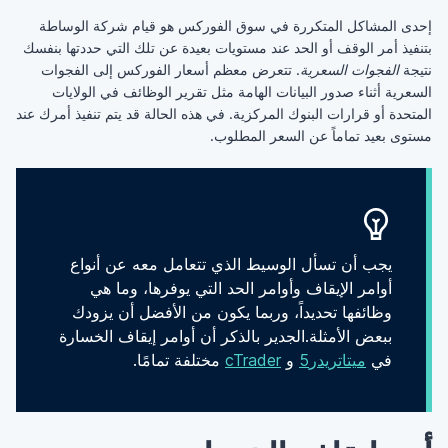
إحدى المشاكل المتكررة في سوق الفوركس هو قيام ‏شركة الوساطة
بتنفيذ أمر الوقف أو الحد عند مستويات بعيدة ‏عن تلك التي حددتها بنفسك
نتيجة ‏
الفجوات ‏السعرية
‏. تتعرض معظم أسعار الفوركس إلى ‏الفجوات
السعرية أثناء صدور البيانات الهامة مثل تقرير ‏الوظائف في الولايات
المتحدة أو قرارات البنوك المركزية. ‏في هذه الحالة قد يتم تنفيذ أمرك عند
مستوى بعيد تماماً عن ‏السعر المطلوب. ‏
يجب أن تسأل الوسيط الذي تتعامل معه عن أنواع
أوامر ‏الإيقاف وأوامر الحد التي يوفرها، وما هي
وظائفها تحديداً، ‏وربما يكون من الأفضل أن يزودك
ببعض الأمثلة.الجدير بالذكر أن أوامر إيقاف الخسارة
في
ميتاتريدر5
و
cTrader
مختلفة تمامًا. ‏