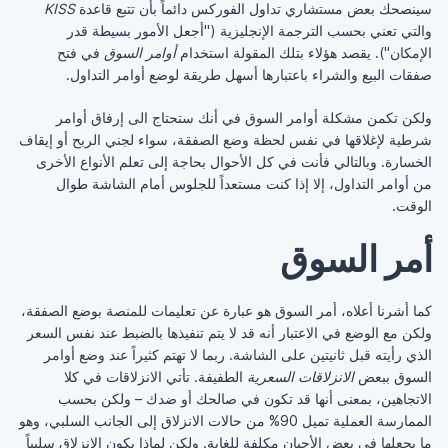
سينصحك بعض مستشاري تداول الفوركس دائماً بأن ‏تتبع قاعدة ‏
KISS
والتي تعني بحسب الترجمة ‏الإنجليزية ("أجعل الأمور بسيطة قدر
الإمكان"). يقصد ‏هؤلاء بتلك المقولة استخدام ‏
أوامر السوق
‏ في ‏فتح
صفقات البيع والشراء باعتبارها أسهل طريقة لوضع ‏أوامر التداول.‏
ولكن تكمن مشكلة أوامر السوق في أنك ستحتاج الى ‏إرفاق أوامر
شرطية لإغلاقها في نفس لحظة وضع الصفقة، ‏سواء لجني الربح أو إيقاف
الخسارة. وبالتالي فأنت في كل ‏الأحوال بحاجة إلى تعلم الأنواع الأخرى
من أوامر التداول، ‏إلا إذا كنت مستعداً للجلوس أمام الشاشة طوال
الوقت. ‏
أمر السوق
كما أشرنا أعلاه، أمر السوق هو عبارة عن تعليمات ‏للمنصة بوضع الصفقة،
ولكن مع الوضع في الاعتبار أنه قد ‏لا يتم تنفيذها بالضبط عند نفس السعر
الذي رأيته قبل ثانيتين ‏على الشاشة. ربما لا تهتم كثيراً عند وضع أوامر
السوق ‏ببعض ‏
الانزلاقات السعرية
‏ الطفيفة. تأتي ‏الانزلاقات في كلا
الاتجاهين، بمعنى أنها قد تكون في صالحك ‏أو ضدك – ولكن بحسب
الممارسة العملية تميل 90% من ‏حالات الانزلاق إلى الجانب السلبي، وهو
ما يجعلها في بعض ‏الأحيان مكلفة للغاية. ولكن لماذا يكون الانزلاق سلبياً