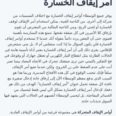
أمر إيقاف الخسارة
يوفر جميع الوسطاء أوامر إيقاف الخسارة مع اختلاف ‏المسميات من
شركة إلى أخرى. من الناحية الفنية، يمكن ‏استخدام أمر الإيقاف لوقف
الخسارة أو لجني الربح، ومن ‏الناحية المثالية من المفترض أن تقوم
بإرفاق كلا الأمرين في ‏كل صفقة تفتحها. تتمتع هذه الممارسة بأهمية
قصوى حتى أن ‏البعض يردد دائماً مقولة أنك عندما لا تستخدم أوامر إيقاف
‏الخسارة فلن يكون السؤال ما إذا كنت ستفلس أم لا، بل متى ‏ستتعرض
للإفلاس. يعزى ذلك إلى أن أمر إيقاف الخسارة ‏يعتبر أداة تأمينية هامة في
الحالات الطارئة مثل انقطاع التيار ‏الكهربي أو تعطل جهازك أو وقوعك في
فخ التفكير بالتمني ‏حين ترى صفقتك تتحرك في الاتجاه المضاد بينما تصر
أنت ‏على عدم الضغط على زر الخروج. ولكن عندما تضع أمر ‏الإيقاف
سلفاً فإنك تتجنب الوقوع في كل هذه الأفخاخ المدمرة. ‏وربما هذا هو
السبب الذي يدفع معظم الوسطاء الآن إلى ‏إرفاق خانة إدخال صغيرة مع
نافذة كل صفقة تحمل عنوان ‏‏"أمر إيقاف الخسارة". الهدف من ذلك هو
دفعك لإدخال أمر ‏إيقاف الخسارة بشكل آلي ليس فقط ليحميك من
الخسائر ‏المفاجئة، بل ليحمي الوسطاء أنفسهم في الحالات التي يشهد ‏فيها
السوق تذبذبات حادة. ‏
أوامر الإيقاف المتحركة
هي ‏مجموعة فرعية من أوامر الإيقاف العادية.