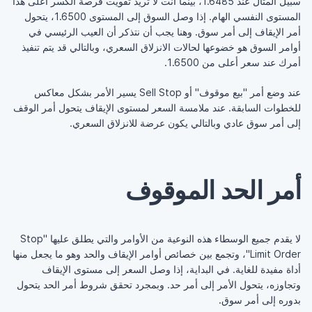
سبيل المثال عند 1.6485، بينما أنت لا تريد ‏تفويت فرصة الكسر أعلى هذا
المستوى النفسي الهام. إذا ‏وصل السوق إلى المستوى 1.6500، يتحول
أمر الإيقاف إلى ‏أمر سوق. وهنا يجب أن نتذكر أن العيب الرئيسي في
أوامر ‏السوق هو خضوعها لحالات الانزلاق السعري، وبالتالي قد ‏يتم تنفيذ
أمرك عند سعر أعلى من 1.6500. ‏
عند وضع أمر "بيع موقوف" أو ‏Sell Stop‏ يسير الأمر ‏بشكل معاكس
للخطوات السابقة. عند ملامسة السعر لمستوى ‏الإيقاف يتحول أمر الوقف
إلى أمر سوق عادي وبالتالي يكون ‏عرضة للانزلاق السعري.‏
‏ ‏
أمر الحد الموقوف
لا يقدم جميع الوسطاء هذه النوعية من الأوامر والتي ‏يطلق عليها "‏Stop
Limit Order‏"، وتجمع بين خصائص ‏أوامر الإيقاف والحد وهو ما يجعل منها
أداة مفيدة للغاية. في ‏البداية، إذا وصل السعر إلى مستوى الإيقاف
وتجاوزه، يتحول ‏الأمر إلى أمر حد. وبمجرد تحقق شروط أمر الحد يتحول
‏بدوره إلى أمر سوق.‏