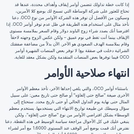
إذا كانت خطة تداولك تتضمن أوامر إيقاف وأهداف ‏محددة، عندها قد
تحتاج للعثور على شركة الوساطة التي ‏تسمح لك بوضع كلا الأمرين،
وسيكون من الأفضل أن توفر ‏هذه الشركة الأوامر من نوع ‏OCO‏. دعنا
نأخذ مثال على ‏استخدام هذه الطريقة في ظل عدم توفر أوامر ‏OCO‏. إذا
‏افترضنا أنك بصدد شراء زوج الباوند دولار وقام السعر ‏بملامسة مستوى
الإيقاف بينما أنت تغط في نوم عميق – ولكن ‏عكس الزوج وجهته لاحقاً
وقام بملامسة الهدف الصعودي هو ‏الآخر. الآن بدلاً من مضاعفة صفقتك
الشرائية دخلت في ‏صفقة بيع! لا توفر بعض المنصات الشهيرة أوامر
انتهاء صلاحية الأوامر
‏ باستثناء أوامر ‏OCO، والتي يلغي إحداها الآخر، تأخذ ‏معظم الأوامر
الأخرى صيغة "صالح حتى إلغاؤه" أو صالح ‏حتى تاريخ معين: على سبيل
المثال حتى نهاية يوم التداول ‏الحالي أو حتى تاريخ محدد. ستحتاج إلى
سؤال وسيطك عن ‏طبيعة تواريخ الانتهاء التي يستخدمها. يستخدم معظم
الوسطاء ‏بشكل افتراضي الأوامر من نوع "صالح حتى إلغاؤه"، ولكن
‏ينبغي عليك في كل الأحوال مراجعة سياسة الوسيط في هذه ‏النقطة. دعنا
نفترض أنك قمت بوضع أمر الوقف عند ‏المستوى 1.6000 مع أمر لشراء