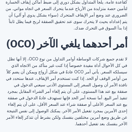
كقاعدة عامة، يلجأ ‏المتداول بشكل دوري إلى ضبط أماكن إيقاف الخسارة
لتأمين ‏حصة متزايدة من الأرباح عندما يتحرك السعر في اتجاه ‏مواتي. من
الضروري عند وضع أمر الإيقاف المتحرك ‏‏(سواء بشكل يدوي أو آلي) أن
يتم إعداداه بحيث لا يتحرك ‏سوى عند تحقيق الصفقة لربح فيما يظل ثابتاً
إذا بدأ السوق في ‏التحرك ضدك. ‏
أمر أحدهما يلغي الآخر (‏OCO‏)‏
لا تقدم جميع شركات الوساطة أوامر التداول من نوع ‏OCO، إلا أنها تظل
في كل الأحوال أداة مفيدة خصوصاً إذا ‏كنت غير متأكد من الاتجاه الذي
سيسلكه السعر. يأتي أمر ‏OCO‏ عادةً في شكل أزواج ويمكن أن يضم كلاً
من أوامر ‏الوقف أو الحد. إذا كنت تستخدم أمر الإيقاف، عندها ستحدد ‏في
نافذة الأمر أن وصول السعر إلى المستوى الأدنى سيعني ‏الدخول في
صفقة بيع عند هذا المستوى، على أن يتم إلغاء أمر ‏الشراء المقابل بمجرد
تنفيذ أمر البيع. أما نسخة أمر الحد فإنها ‏تستهدف عادةً الدخول في صفقة
بيع عند السعر الأعلى أو ‏صفقة شراء عند السعر الأقل، على أن يتم إلغاء
إحدى ‏الأمرين بمجرد تفعيل الأمر الآخر. يمكنك الوصول إلى نفس ‏النتيجة
عن طريق وضع أمرين مختلفين بنفسك ولكن بشرط ‏أن تتذكر إلغاء الأمر
الآخر بنفسك بعد تفعيل أحدهما.‏