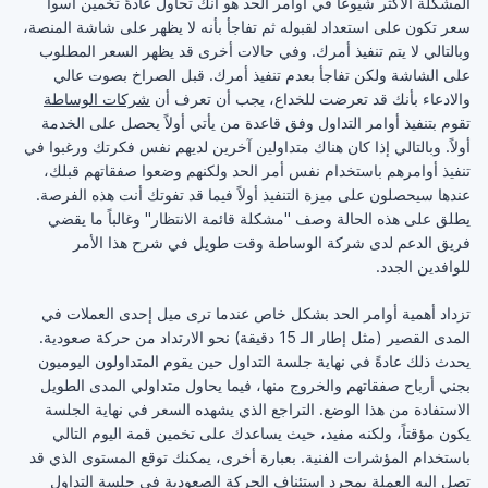
المشكلة الأكثر شيوعاً في أوامر الحد هو أنك تحاول عادةً ‏تخمين أسوأ
سعر تكون على استعداد لقبوله ثم تفاجأ بأنه لا ‏يظهر على شاشة المنصة،
وبالتالي لا يتم تنفيذ أمرك. وفي ‏حالات أخرى قد يظهر السعر المطلوب
على الشاشة ولكن ‏تفاجأ بعدم تنفيذ أمرك. قبل الصراخ بصوت عالي
والادعاء ‏بأنك قد تعرضت للخداع، يجب أن تعرف أن
شركات ‏الوساطة
تقوم بتنفيذ أوامر التداول وفق قاعدة من يأتي أولاً ‏يحصل على الخدمة
أولاً. وبالتالي إذا كان هناك متداولين ‏آخرين لديهم نفس فكرتك ورغبوا في
تنفيذ أوامرهم باستخدام ‏نفس أمر الحد ولكنهم وضعوا صفقاتهم قبلك،
عندها ‏سيحصلون على ميزة التنفيذ أولاً فيما قد تفوتك أنت هذه ‏الفرصة.
يطلق على هذه الحالة وصف "مشكلة قائمة ‏الانتظار" وغالباً ما يقضي
فريق الدعم لدى شركة الوساطة ‏وقت طويل في شرح هذا الأمر
للوافدين الجدد. ‏
تزداد أهمية أوامر الحد بشكل خاص عندما ترى ميل ‏إحدى العملات في
المدى القصير (مثل إطار الـ 15 دقيقة) ‏نحو الارتداد من حركة صعودية.
يحدث ذلك عادةً في نهاية ‏جلسة التداول حين يقوم المتداولون اليوميون
بجني أرباح ‏صفقاتهم والخروج منها، فيما يحاول متداولي المدى الطويل
‏الاستفادة من هذا الوضع. التراجع الذي يشهده السعر في نهاية ‏الجلسة
يكون مؤقتاً، ولكنه مفيد، حيث يساعدك على تخمين ‏قمة اليوم التالي
باستخدام المؤشرات الفنية. بعبارة أخرى، ‏يمكنك توقع المستوى الذي قد
تصل إليه العملة بمجرد ‏استئناف الحركة الصعودية في جلسة التداول