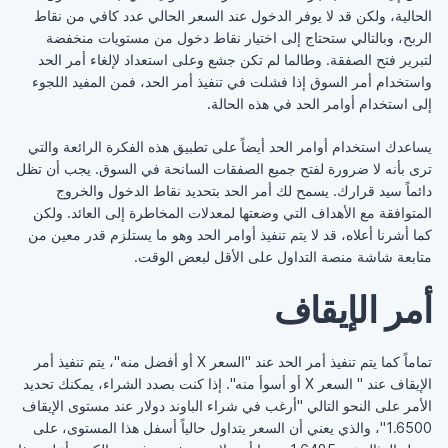
الحالية، ولكن قد ‏لا يوفر الدخول عند السعر الحالي عدد كافي من نقاط
الربح، ‏وبالتالي ستحتاج إلى اختيار نقاط دخول من مستويات ‏منخفضة
لتبرير فتح الصفقة. وطالما لم تكن جشع وعلى ‏استعداد لإلغاء أمر الحد
واستخدام أمر السوق إذا فشلت في ‏تنفيذ أمر الحد، فمن المفيد اللجوء
إلى استخدام أوامر الحد في ‏هذه الحالة. ‏
يساعدك استخدام أوامر الحد أيضاً على تطبيق هذه الفكرة ‏الرائعة والتي
ترى بأنه لا ضرورة لفتح جميع الصفقات ‏السانحة في السوق. يجب أن تظل
دائماً سيد قرارك. يسمح لك ‏أمر الحد بتحديد نقاط الدخول والخروج
المتوافقة مع الأهداف ‏التي وضعتها لمعدلات المخاطرة إلى العائد. ولكن
كما أشرنا ‏أعلاه، قد لا يتم تنفيذ أوامر الحد وهو ما يستلزم قدر معين من
‏متابعة شاشة منصة التداول على الأقل لبعض الوقت. ‏
أمر الإيقاف
تماماً كما يتم تنفيذ أمر الحد عند "السعر ‏X‏ أو أفضل ‏منه"، يتم تنفيذ أمر
الإيقاف عند " السعر ‏X‏ أو أسوأ منه". إذا ‏كنت بصدد الشراء، يمكنك تحديد
الأمر على النحو التالي ‏‏"أرغب في شراء الباوند دولار عند مستوى الإيقاف
‏‏1.6500"، والذي يعني أن السعر يتداول حالياً أسفل هذا ‏المستوى، على