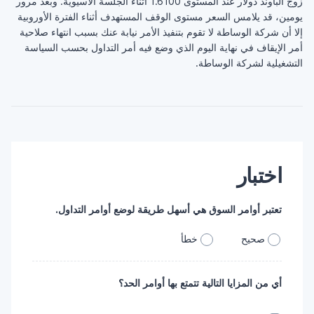
زوج الباوند دولار عند ‏المستوى 1.6100 أثناء الجلسة الآسيوية. وبعد مرور
يومين، ‏قد يلامس السعر مستوى الوقف المستهدف أثناء الفترة ‏الأوروبية
إلا أن شركة الوساطة لا تقوم بتنفيذ الأمر نيابة ‏عنك بسبب انتهاء صلاحية
أمر الإيقاف في نهاية اليوم الذي ‏وضع فيه أمر التداول بحسب السياسة
التشغيلية لشركة ‏الوساطة. ‏
اختبار
تعتبر أوامر السوق هي أسهل طريقة لوضع أوامر ‏التداول.‏
صحيح
خطأ
أي من المزايا التالية تتمتع بها أوامر الحد؟ ‏