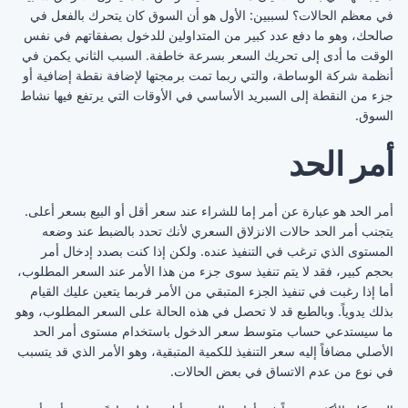
في ‏معظم الحالات؟ لسببين: الأول هو أن السوق كان يتحرك ‏بالفعل في
صالحك، وهو ما دفع عدد كبير من المتداولين ‏للدخول بصفقاتهم في نفس
الوقت ما أدى إلى تحريك السعر ‏بسرعة خاطفة. السبب الثاني يكمن في
أنظمة شركة الوساطة، ‏والتي ربما تمت برمجتها لإضافة نقطة إضافية أو
جزء من ‏النقطة إلى السبريد الأساسي في الأوقات التي يرتفع فيها نشاط
‏السوق. ‏
أمر الحد
أمر الحد هو عبارة عن أمر إما للشراء عند سعر أقل أو ‏البيع بسعر أعلى.
يتجنب أمر الحد حالات الانزلاق السعري ‏لأنك تحدد بالضبط عند وضعه
المستوى الذي ترغب في ‏التنفيذ عنده. ولكن إذا كنت بصدد إدخال أمر
بحجم كبير، فقد ‏لا يتم تنفيذ سوى جزء من هذا الأمر عند السعر المطلوب،
أما ‏إذا رغبت في تنفيذ الجزء المتبقي من الأمر فربما يتعين عليك ‏القيام
بذلك يدوياً. وبالطبع قد لا تحصل في هذه الحالة على ‏السعر المطلوب، وهو
ما سيستدعي حساب متوسط سعر ‏الدخول باستخدام مستوى أمر الحد
الأصلي مضافاً إليه سعر ‏التنفيذ للكمية المتبقية، وهو الأمر الذي قد يتسبب
في نوع من ‏عدم الاتساق في بعض الحالات. ‏