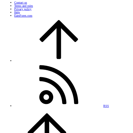
Contact us
Terms and rules
Privacy policy
Help
EarnForex.com
RSS