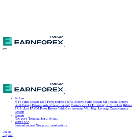
Brokers
MT4 Forex Brokers
MT5 Forex brokers
PayPal Brokers
Skrill Brokers
Oil Trading Brokers
Gold Trading Brokers
Web Browser Platform
Brokers with CFD Trading
ECN Brokers
Bitcoin
FX Brokers
PAMM Forex Brokers
With Cent Accounts
With High Leverage
Cryptocurrency
Brokers
Forums
New posts
Trending
Search forums
What's new
Featured content
New posts
Latest activity
Log in
Register