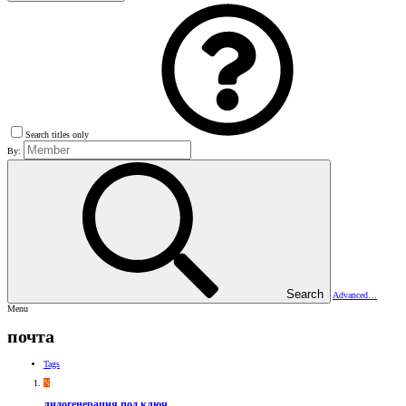
Search titles only
By:
Search
Advanced…
Menu
почта
Tags
N
лидогенерация под ключ