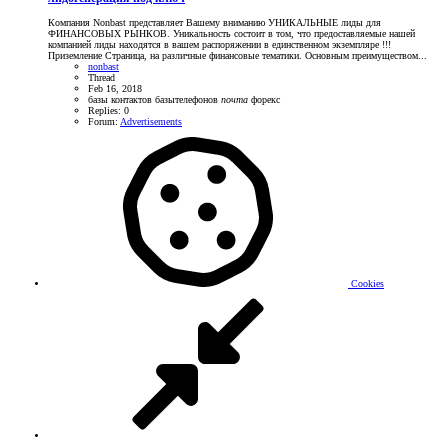
Компания Nonbast представляет Вашему вниманию УНИКАЛЬНЫЕ лиды для
ФИНАНСОВЫХ РЫНКОВ. Уникальность состоит в том, что предоставляемые нашей
компанией лиды находятся в вашем распоряжении в единственном экземпляре !!!
Приземление Страница, на различные финансовые тематики. Основным преимуществом...
nonbast
Thread
Feb 16, 2018
базы контактов
базытелефонов
почта
форекс
Replies: 0
Forum:
Advertisements
Cookies