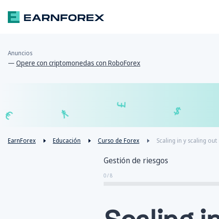
Anuncios
—
Opere con criptomonedas con RoboForex
₣
£
¥
€
EarnForex
Educación
Curso de Forex
Scaling in y scaling ou
Gestión de riesgos
0 / 8