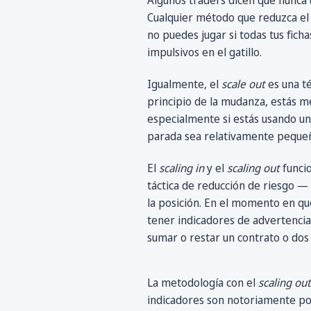
Algunos traders dicen que nunca u
Cualquier método que reduzca el 
no puedes jugar si todas tus fich
impulsivos en el gatillo.
Igualmente, el
scale out
es una té
principio de la mudanza, estás me
especialmente si estás usando un
parada sea relativamente peque
El
scaling in
y el
scaling out
funcio
táctica de reducción de riesgo — 
la posición. En el momento en q
tener indicadores de advertencia 
sumar o restar un contrato o dos 
La metodología con el
scaling out
indicadores son notoriamente po