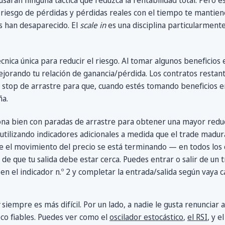
sarán ninguna táctica que reduzca la rentabilidad total. Pero e
riesgo de pérdidas y pérdidas reales con el tiempo te mantiene 
as han desaparecido. El
scale in
es una disciplina particularmente
cnica única para reducir el riesgo. Al tomar algunos beneficios 
jorando tu relación de ganancia/pérdida. Los contratos restante
 stop de arrastre para que, cuando estés tomando beneficios en
ña.
na bien con paradas de arrastre para obtener una mayor reducc
utilizando indicadores adicionales a medida que el trade madura p
ue el movimiento del precio se está terminando — en todos lo
de que tu salida debe estar cerca. Puedes entrar o salir de un tr
en el indicador n.º 2 y completar la entrada/salida según vaya c
siempre es más difícil. Por un lado, a nadie le gusta renunciar a
co fiables. Puedes ver como el
oscilador estocástico
,
el RSI
, y e