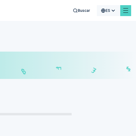
Buscar
ES
$
₣
£