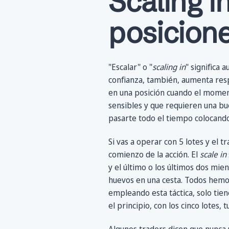
Scaling i
posicion
"Escalar" o "
scaling in
" significa 
confianza, también, aumenta respe
en una posición cuando el moment
sensibles y que requieren una b
pasarte todo el tiempo colocando
Si vas a operar con 5 lotes y el 
comienzo de la acción. El
scale in
y el último o los últimos dos mie
huevos en una cesta. Todos hemo
empleando esta táctica, solo tien
el principio, con los cinco lotes,