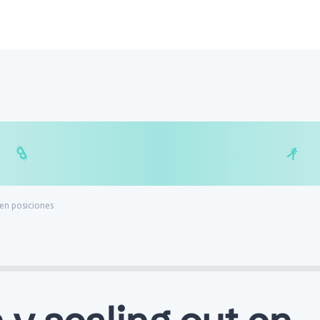
$
₿
¥
₿
t en posiciones