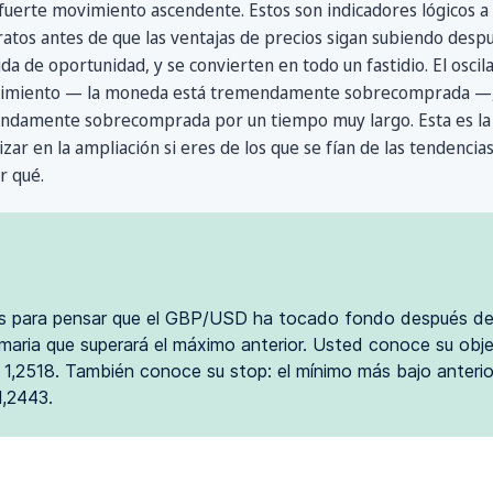
uerte movimiento ascendente. Estos son indicadores lógicos a l
ratos antes de que las ventajas de precios sigan subiendo despu
a de oportunidad, y se convierten en todo un fastidio. El oscilad
ovimiento — la moneda está tremendamente sobrecomprada —,
amente sobrecomprada por un tiempo muy largo. Esta es la ra
lizar en la ampliación si eres de los que se fían de las tendenci
r qué.
s para pensar que el GBP/USD ha tocado fondo después de 
imaria que superará el máximo anterior. Usted conoce su obje
 1,2518. También conoce su stop: el mínimo más bajo anteri
1,2443.