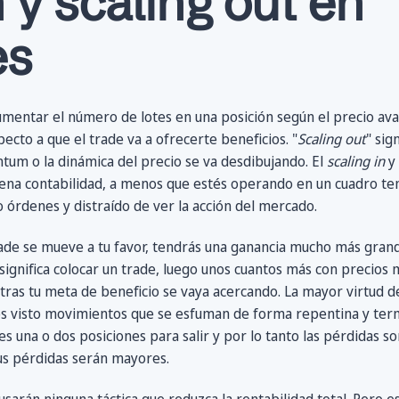
n y scaling out en
es
aumentar el número de lotes en una posición según el precio ava
cto a que el trade va a ofrecerte beneficios. "
Scaling out
" sig
um o la dinámica del precio se va desdibujando. El
scaling in
y
uena contabilidad, a menos que estés operando en un cuadro t
 órdenes y distraído de ver la acción del mercado.
trade se mueve a tu favor, tendrás una ganancia mucho más grand
significa colocar un trade, luego unos cuantos más con precios 
ntras tu meta de beneficio se vaya acercando. La mayor virtud d
s visto movimientos que se esfuman de forma repentina y ter
es una o dos posiciones para salir y por lo tanto las pérdidas so
 tus pérdidas serán mayores.