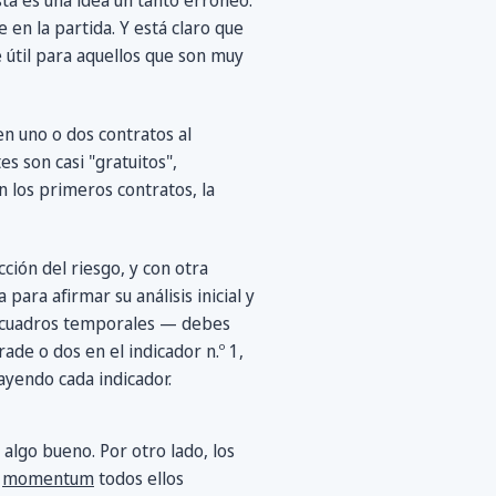
sta es una idea un tanto erróneo.
en la partida. Y está claro que
 útil para aquellos que son muy
en uno o dos contratos al
s son casi "gratuitos",
 los primeros contratos, la
ión del riesgo, y con otra
ara afirmar su análisis inicial y
s cuadros temporales — debes
ade o dos en el indicador n.º 1,
ayendo cada indicador.
 algo bueno. Por otro lado, los
l
momentum
todos ellos