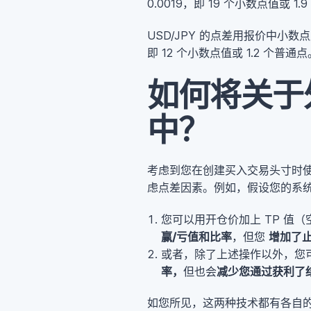
0.0019，即 19 个小数点值或 1
USD/JPY 的点差用报价中小数点后第 
即 12 个小数点值或 1.2 个普通点
如何将关于
中？
考虑到您在创建买入交易头寸时
虑点差因素。例如，假设您的系统让
您可以用开仓价加上 TP 值
赢/亏值和比率
，但您
增加了
或者，除了上述操作以外，您可
率，
但也会
减少您通过获利了
如您所见，这两种技术都有各自