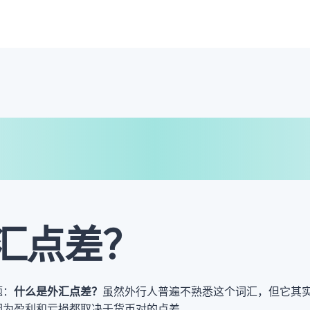
€
₿
汇点差？
题：
什么是外汇点差？
虽然外行人普遍不熟悉这个词汇，但它其
因为盈利和亏损都取决于货币对的点差。