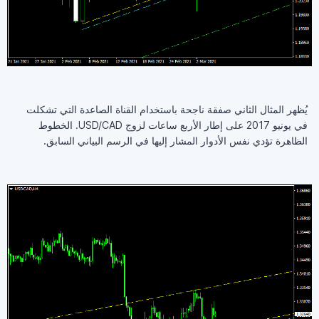
يُظهر المثال الثاني صفقة ناجحة باستخدام القناة الصاعدة التي تشكلت
في يونيو 2017 على إطار الأربع ساعات لزوج USD/CAD. الخطوط
الظاهرة تؤدي نفس الأدوار المشار إليها في الرسم البياني السابق.