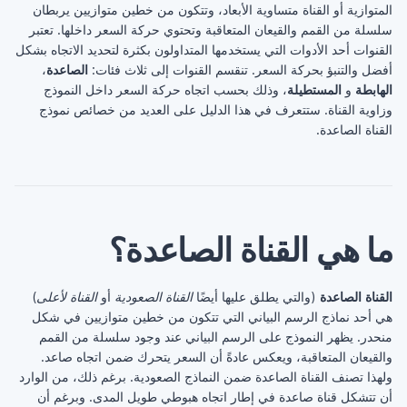
المتوازية أو القناة متساوية الأبعاد، وتتكون من خطين متوازيين يربطان
سلسلة من القمم والقيعان المتعاقبة وتحتوي حركة السعر داخلها. تعتبر
القنوات أحد الأدوات التي يستخدمها المتداولون بكثرة لتحديد الاتجاه بشكل
أفضل والتنبؤ بحركة السعر. تنقسم القنوات إلى ثلاث فئات:
الصاعدة
،
الهابطة
و
المستطيلة
، وذلك بحسب اتجاه حركة السعر داخل النموذج
وزاوية القناة. ستتعرف في هذا الدليل على العديد من خصائص نموذج
القناة الصاعدة.
ما هي القناة الصاعدة؟
القناة الصاعدة
(والتي يطلق عليها أيضًا
القناة الصعودية
أو
القناة لأعلى
)
هي أحد نماذج الرسم البياني التي تتكون من خطين متوازيين في شكل
منحدر. يظهر النموذج على الرسم البياني عند وجود سلسلة من القمم
والقيعان المتعاقبة، ويعكس عادةً أن السعر يتحرك ضمن اتجاه صاعد.
ولهذا تصنف القناة الصاعدة ضمن النماذج الصعودية. برغم ذلك، من الوارد
أن تتشكل قناة صاعدة في إطار اتجاه هبوطي طويل المدى. وبرغم أن