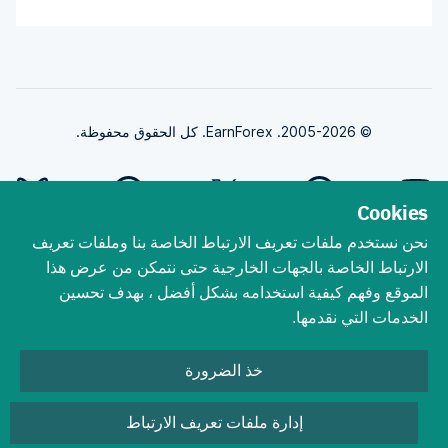
© 2005-2026. EarnForex. كل الحقوق محفوظة.
Cookies
نحن نستخدم ملفات تعريف الارتباط الخاصة بنا وملفات تعريف
طورت بواسطة
الارتباط الخاصة بالجهات الخارجية حتى نتمكن من عرض هذا
الموقع وفهم كيفية استخدامه بشكل أفضل ، بهدف تحسين
الخدمات التي نقدمها.
ينطوي تداول الفوركس على مخاطر الخسارة الجوهرية. يجب أن تفهم أن تداول
الفوركس ، رغم أنه من المحتمل أن يكون مربحًا ، يمكن أن يجعلك تخسر أموالك. لا
خذ الضرورة
تتداول أبدًا بالمال الذي لا يمكنك تحمل خسارته! يمكن أن يؤدي التداول باستخدام
الرافعة المالية إلى مسح حسابك بشكل أسرع. العقود مقابل الفروقات هي منتجات
ذات رافعة مالية وبالتالي قد تكون الخسائر أكبر من رأس المال المستثمر الأولي.
إدارة ملفات تعريف الارتباط
التداول في العقود مقابل الفروقات ينطوي على درجة عالية من المخاطرة وبالتالي قد