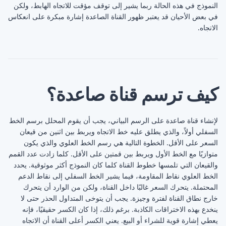
النموذج في هذه الحالة ربما يشير إلى توقف مؤقت للاتجاه الهابط، ولكن
في بعض الأحيان قد يعتبر ظهور القناة الصاعدة إشارة مبكرة على انعكاس
الاتجاه.
كيف ترسم قناة صاعدة؟
لإنشاء قناة صاعدة على الرسم البياني، يجب أن يقوم المحلل برسم الخط
السفلي أولاً، والذي يطلق عليه خط الاتجاه ويربط بين اثنين من قيعان
السعر على الأقل. الخطوة التالية هي رسم الخط العلوي والذي يكون
متوازيًا مع الخط الأول ويربط بين قمتين على الأقل. كلما زادت عدد القمم
والقيعان التي تلمسها خطوط القناة كلما كان النموذج أكثر موثوقية. يحدد
الخط العلوي نقاط المقاومة، فيما يشير الخط السفلي إلى نقاط الدعم
المحتملة. يتحرك السعر غالبًا داخل القناة، ولكن من الوارد أن يتحرك
خارج نطاق القناة لفترة وجيزة. يجب أن يتوخى المتداول الحذر حتى لا
ينخدع بهذه الاختراقات الكاذبة. برغم ذلك، إذا كان الكسر حقيقيًا، فإنه
يعطي إشارة قوية للشراء أو البيع. يعني الكسر أعلى القناة أن الاتجاه