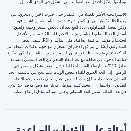
توظيفها بشكل أفضل مع القنوات التي تتشكل في المدى الطويل.
الاستراتيجية الأكثر تفضيلاً هي الانتظار حتى حدوث اختراق سعري. في
هذه الحالة، يُنظر إلى أي كسر خارج حدود القناة باعتباره إشارة قوية،
ولكن يفضل المتداولون عادةً البيع بعد أن يعكس السعر وجهته ويُغلق
أسفل الحد السفلي للقناة. ولتجنب الاختراقات الكاذبة، من الأفضل
استخدام مؤشرات فنية إضافية، مثل
الماكد
أو
RSI
. يفضل بعض
المتداولون أيضًا أن يترافق الاختراق السعري مع حجم تداولات نشطة. من
الحكمة عدم فتح صفقتك فور تجاوز السعر لحدود القناة. ربما تكون فكرة
صائبة الدخول في صفقة بيع بعد ابتعاد السعر عن الحد السفلي بمسافة
تعادل 10% من ارتفاع القناة. أيضًا إذا فشل السعر بشكل مستمر في
الوصول إلى الحد العلوي للقناة لبعض الوقت بينما نجح في ملامسة الحد
السفلي عدة مرات، فإن تلك قد تعتبر إشارة على ضعف زخم الاتجاه
الصعودي واحتمال أن نشهد كسر هبوطي قريبًا. يتم وضع هدف أخذ الربح
في هذه الحالة أسفل الحد السفلي وعلى مسافة تعادل ارتفاع القناة.
أمثلة على القنوات الصاعدة