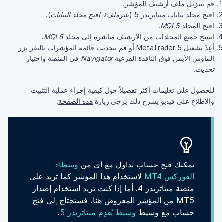
قم بتنزيل ملف أرشيف المؤشر.
افتح مجلد بيانات ميتاتريدر 5 (عبر
ملف→افتح مجلد البيانات
).
افتح المجلد
MQL5
.
انسخ جميع المجلدات من الأرشيف مباشرة إلى مجلد
MQL5
.
أعِدْ تشغيل MetaTrader 5 أو قم بتحديث قائمة المؤشرات بالنقر بزر
الماوس الأيمن فوق النافذة الفرعية
Navigator
في المنصة واختيار
تحديث
.
للحصول على تعليمات أكثر تفصيلاً حول كيفية إجراء عملية التثبيت
والاطلاع على فيديو يشرح ذلك يرجى زيارة
هذه الصفحة
.
يمكنك فتح حساب تداول مع أي من
وسطاء
الفوركس MT4
لاستخدام هذا المؤشر كما تريد على
منصة ميتاتريدر 4. أما إذا كنت تريد استخدام إصدار
MT5 من المؤشر المعروض هنا، فستحتاج إلى فتح
حساب مع وسيط
وسيط يُقدِم ميتاتريدر 5
.