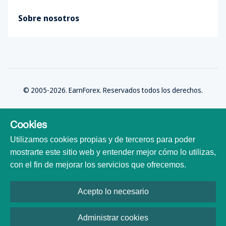
Sobre nosotros
© 2005-2026. EarnForex. Reservados todos los derechos.
Cookies
Utilizamos cookies propias y de terceros para poder
Desarrollado por
mostrarte este sitio web y entender mejor cómo lo utilizas,
con el fin de mejorar los servicios que ofrecemos.
Acepto lo necesario
Todas las marcas comerciales, logotipos y nombres de marca son
propiedad de sus respectivos dueños. Todos los nombres de empresas,
productos y servicios utilizados en este sitio web son solo para fines de
Administrar cookies
identificación. El uso de estos nombres, marcas comerciales y nombres de