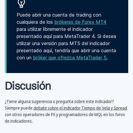
Puede abrir una cuenta de trading con
cualquiera de los
brókeres de Forex MT4
para utilizar libremente el indicador
presentado aquí para MetaTrader 4. Si desea
utilizar una versión para MT5 del indicador
presentado aquí, tendría que abrir una cuenta
con un
bróker que ofrezca MetaTrader 5
.
Discusión
¿Tiene alguna sugerencia o pregunta sobre este indicador?
Siempre puede
debatir sobre el indicador Tiempo de Vela y Spread
con otros operadores de FX y programadores de MQL en los foros
de indicadores.