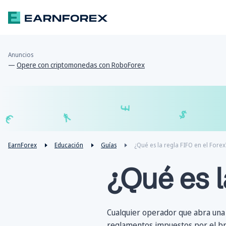
Anuncios
—
Opere con criptomonedas con RoboForex
₣
£
€
¥
EarnForex
Educación
Guías
¿Qué es la regla FIFO en el Forex
¿Qué es l
Cualquier operador que abra una
reglamentos impuestos por el bró