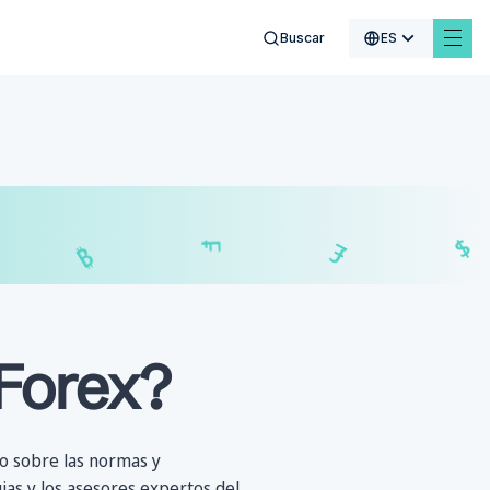
Buscar
ES
€
$
₣
£
 Forex?
 sobre las normas y
ias
y los
asesores expertos
del