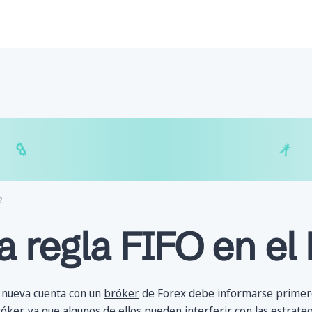
$
₿
¥
₿
?
a regla FIFO en el
 nueva cuenta con un
bróker
de Forex debe informarse primero
ker, ya que algunos de ellos pueden interferir con las
estrateg