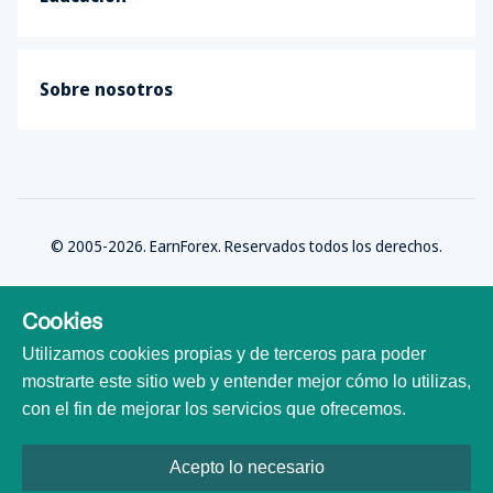
Sobre nosotros
© 2005-2026. EarnForex. Reservados todos los derechos.
Cookies
Utilizamos cookies propias y de terceros para poder
Desarrollado por
mostrarte este sitio web y entender mejor cómo lo utilizas,
con el fin de mejorar los servicios que ofrecemos.
Acepto lo necesario
Todas las marcas comerciales, logotipos y nombres de marca son
propiedad de sus respectivos dueños. Todos los nombres de empresas,