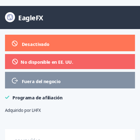
EagleFX
Desactivado
No disponible en EE. UU.
Fuera del negocio
Programa de afiliación
Adquirido por LHFX