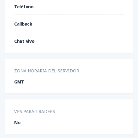
Teléfono
EUR/TRY
EUR/USD
EUR/ZAR
Callback
GBP/AUD
GBP/CAD
GBP/CHF
Chat vivo
GBP/DKK
GBP/JPY
GBP/NOK
GBP/NZD
GBP/SEK
GBP/USD
ZONA HORARIA DEL SERVIDOR
GMT
IOT/ABI
IOT/AUS
LTC/BTC
LTC/USD
NEO/BTC
NEO/USD
VPS PARA TRADERS
NOK/SEK
NZD/CAD
NZD/CHF
No
NZD/JPY
NZD/USD
OMG/BIT