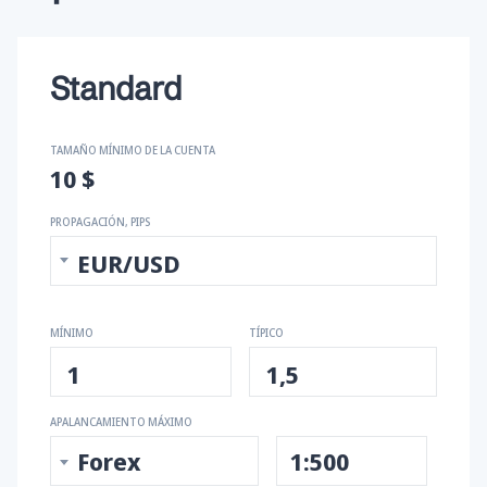
XMR/BTC
XMR/USD
XPD/USD
Standard
XPT/USD
XRP/BIT
XRP/USD
TAMAÑO MÍNIMO DE LA CUENTA
10 $
ZEC/BTC
ZEC/USD
PROPAGACIÓN, PIPS
EUR/USD
MÍNIMO
TÍPICO
1
1,5
APALANCAMIENTO MÁXIMO
Forex
1:500