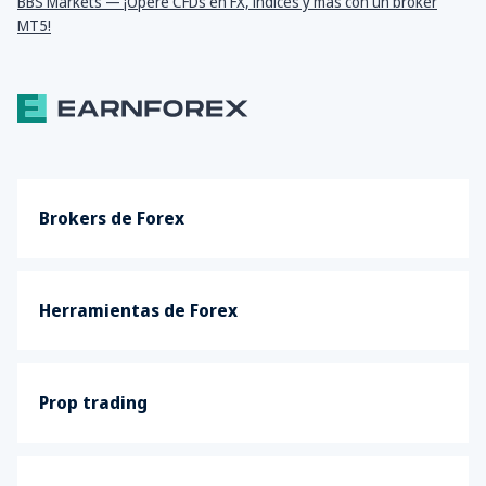
BBS Markets — ¡Opere CFDs en FX, índices y más con un broker
MT5!
Brokers de Forex
Herramientas de Forex
Prop trading