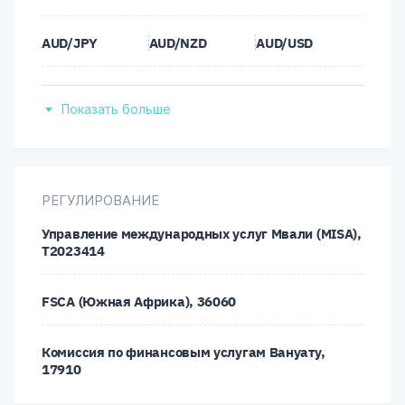
AUD/JPY
AUD/NZD
AUD/USD
BTC/USD
CAD/CHF
CAD/JPY
Показать больше
CHF/JPY
DASH/USD
DOG/UST
DOT/USD
ETC/USD
ETH/USD
РЕГУЛИРОВАНИЕ
Управление международных услуг Мвали (MISA),
EUR/AUD
EUR/CAD
EUR/CHF
T2023414
EUR/DKK
EUR/GBP
EUR/HUF
FSCA (Южная Африка), 36060
EUR/JPY
EUR/NOK
EUR/NZD
Комиссия по финансовым услугам Вануату,
17910
EUR/PLN
EUR/SEK
EUR/SGD