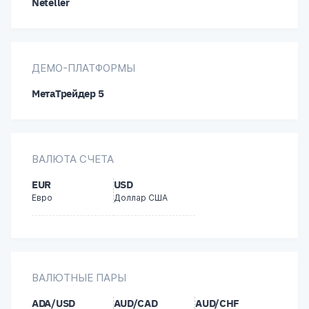
Neteller
Палестина
Российская Федерация
ДЕМО-ПЛАТФОРМЫ
Соединенные Штаты Америки
МетаТрейдер 5
Турция
ВАЛЮТА СЧЕТА
EUR
USD
Евро
Доллар США
ВАЛЮТНЫЕ ПАРЫ
ADA/USD
AUD/CAD
AUD/CHF