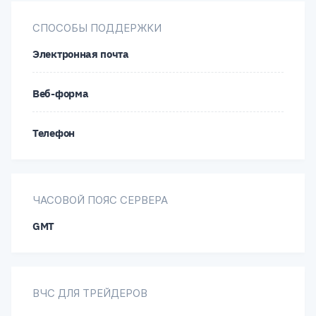
СПОСОБЫ ПОДДЕРЖКИ
USD/NOK
USD/PLN
USD/SEK
Электронная почта
USD/SGD
USD/TRY
USD/ZAR
Веб-форма
XLM/USD
XRP/USD
YCC/USD
Телефон
ЧАСОВОЙ ПОЯС СЕРВЕРА
GMT
ВЧС ДЛЯ ТРЕЙДЕРОВ