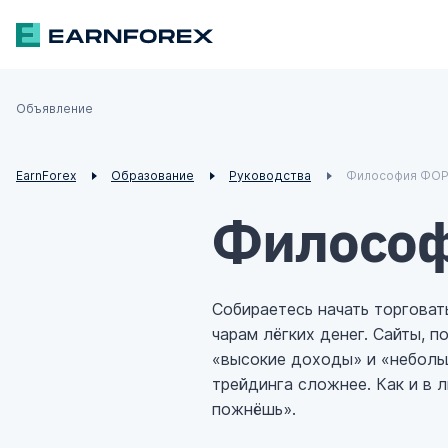
Объявление
€
$
¥
£
EarnForex
Образование
Руководства
Философия ФОР
Философ
Собираетесь начать торгова
чарам лёгких денег. Сайты, 
«высокие доходы» и «неболь
трейдинга сложнее. Как и в 
пожнёшь».