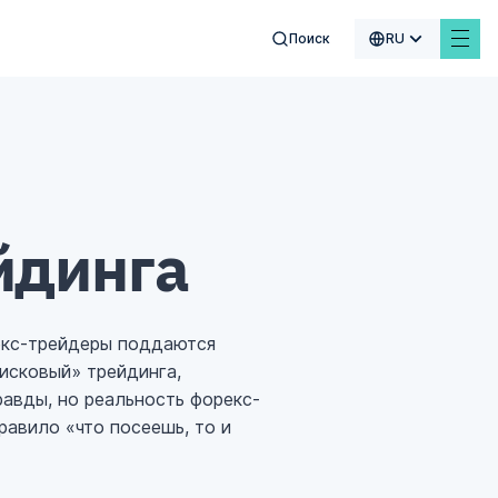
Поиск
RU
₿
£
$
₣
йдинга
екс-трейдеры поддаются
рисковый» трейдинга,
авды, но реальность форекс-
равило «что посеешь, то и