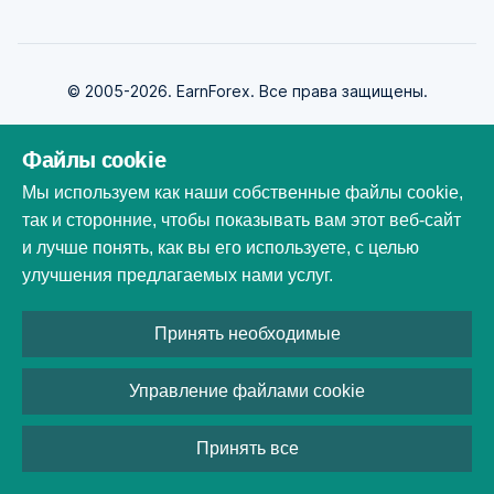
© 2005-2026. EarnForex. Все права защищены.
Файлы cookie
Мы используем как наши собственные файлы cookie,
так и сторонние, чтобы показывать вам этот веб-сайт
Разработан
и лучше понять, как вы его используете, с целью
улучшения предлагаемых нами услуг.
Все торговые марки, логотипы и фирменные наименования
Принять необходимые
являются собственностью их владельцев. Все названия компаний,
продуктов и услуг, использованы на этом веб-сайте только в
целях идентификации. Использование этих названий, товарных
Управление файлами cookie
знаков и брендов не подразумевает партнерства или одобрения
со стороны соответствующих компаний.
Принять все