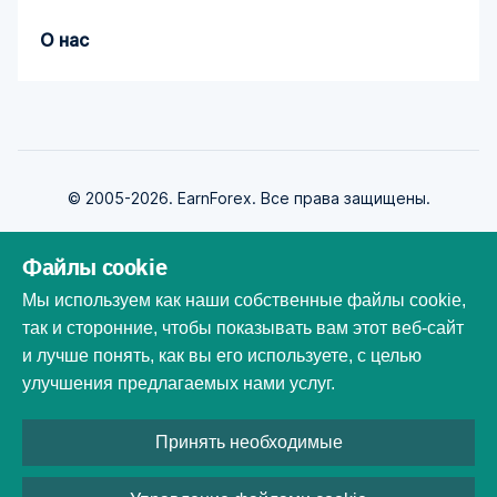
О нас
© 2005-2026. EarnForex. Все права защищены.
Файлы cookie
Мы используем как наши собственные файлы cookie,
так и сторонние, чтобы показывать вам этот веб-сайт
Разработан
и лучше понять, как вы его используете, с целью
улучшения предлагаемых нами услуг.
Все торговые марки, логотипы и фирменные наименования
Принять необходимые
являются собственностью их владельцев. Все названия компаний,
продуктов и услуг, использованы на этом веб-сайте только в
целях идентификации. Использование этих названий, товарных