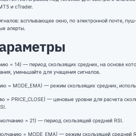
Т5 и cTrader.
игналов: всплывающее окно, по электронной почте, пу
ые алерты.
параметры
нию = 14) — период скользящих средних, на основе кот
ания, уменьшайте для учащения сигналов.
ию = MODE_EMA) — режим скользящих средних, исполь
ю = PRICE_CLOSE) — ценовые уровни для расчета скол
SI.
молчанию = 21) — период скользящей средней RSI.
молчанию = MODE_EMA) — режим скользящей средней R