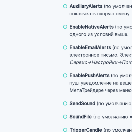
AuxiliaryAlerts
(по умолчан
показывать скорую смену 
EnableNativeAlerts
(по умо
одного из условий выше.
EnableEmailAlerts
(по умол
электронное письмо. Элек
Сервис->Настройки->Поч
EnablePushAlerts
(по умол
пуш-уведомление на ваше
МетаТрейдере через мен
SendSound
(по умолчанию 
SoundFile
(по умолчанию = 
TriggerCandle
(по умолчани