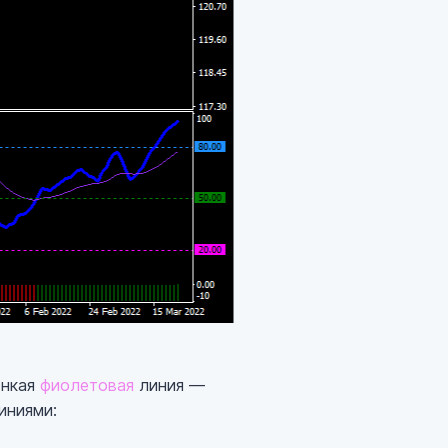
онкая
фиолетовая
линия —
иниями: