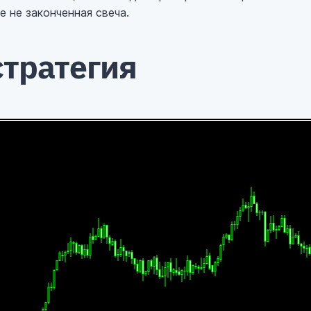
 не законченная свеча.
стратегия