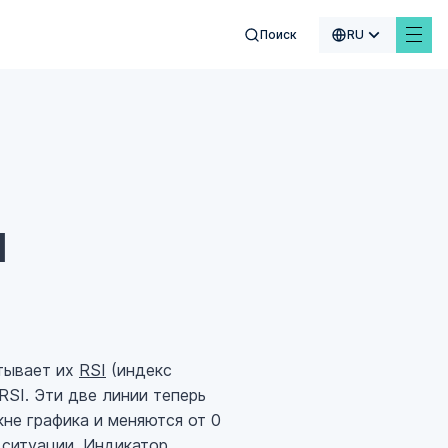
Поиск
RU
£
₣
₿
$
я
тывает их
RSI
(индекс
SI. Эти две линии теперь
не графика и меняются от 0
 ситуации. Индикатор