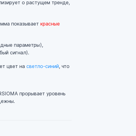
лизирует о растущем тренде,
рамма показывает
красные
одные параметры),
бый сигнал).
яет цвет на
светло-синий
, что
 RSIOMA прорывает уровень
дежны.