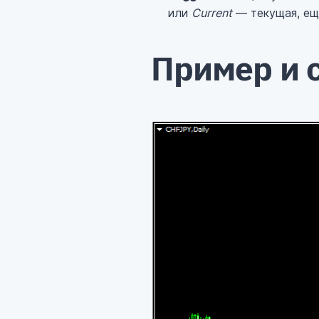
или
Current
— текущая, еще
Пример и 