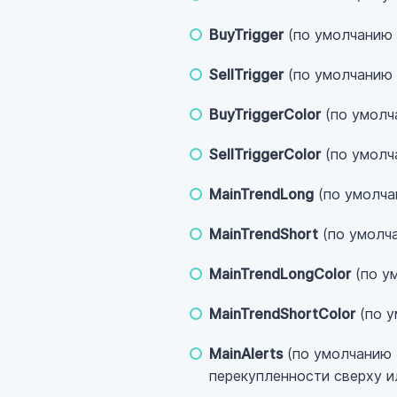
BuyTrigger
(по умолчанию 
SellTrigger
(по умолчанию 
BuyTriggerColor
(по умолч
SellTriggerColor
(по умолча
MainTrendLong
(по умолча
MainTrendShort
(по умолча
MainTrendLongColor
(по ум
MainTrendShortColor
(по у
MainAlerts
(по умолчанию 
перекупленности сверху и