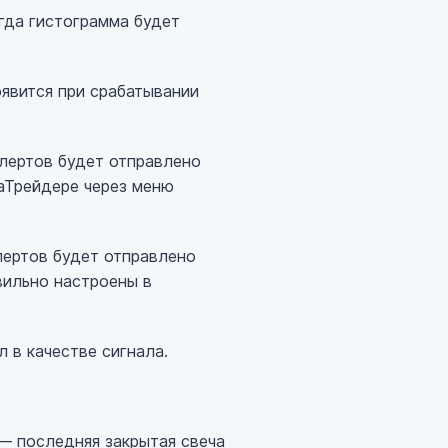
огда гистограмма будет
оявится при срабатывании
алертов будет отправлено
аТрейдере через меню
лертов будет отправлено
вильно настроены в
л в качестве сигнала.
 последняя закрытая свеча