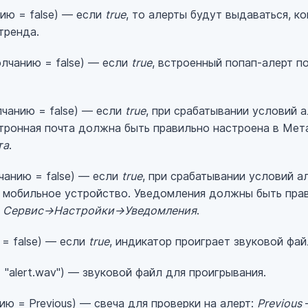
ию = false) — если
true
, то алерты будут выдаваться, к
тренда.
лчанию = false) — если
true
, встроенный попап-алерт п
чанию = false) — если
true
, при срабатывании условий 
тронная почта должна быть правильно настроена в Мет
та
.
чанию = false) — если
true
, при срабатывании условий а
 мобильное устройство. Уведомления должны быть пра
ю
Сервис->Настройки->Уведомления
.
= false) — если
true
, индикатор проиграет звуковой фай
"alert.wav") — звуковой файл для проигрывания.
ю = Previous) — свеча для проверки на алерт:
Previous
—