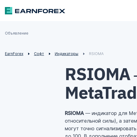
Объявление
£
¥
€
$
EarnForex
Софт
Индикаторы
RSIOMA
RSIOMA 
MetaTrad
RSIOMA
— индикатор для Met
относительной силы), а зате
могут точно сигнализировать
до 100. В дополнение отобра