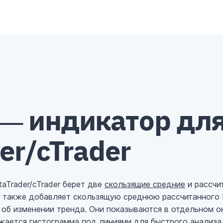
₿
¥
€
— индикатор дл
er/cTrader
aTrader/cTrader берет две
скользящие средние
и рассчи
м также добавляет скользящую среднюю рассчитанного R
 об изменении тренда. Они показываются в отдельном ок
жается гистограмма под линиями для быстрого анализа