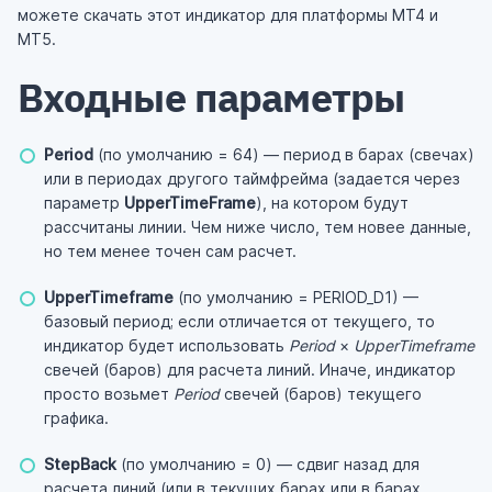
можете скачать этот индикатор для платформы MT4 и
MT5.
Входные параметры
Period
(по умолчанию = 64) — период в барах (свечах)
или в периодах другого таймфрейма (задается через
параметр
UpperTimeFrame
), на котором будут
рассчитаны линии. Чем ниже число, тем новее данные,
но тем менее точен сам расчет.
UpperTimeframe
(по умолчанию = PERIOD_D1) —
базовый период; если отличается от текущего, то
индикатор будет использовать
Period
×
UpperTimeframe
свечей (баров) для расчета линий. Иначе, индикатор
просто возьмет
Period
свечей (баров) текущего
графика.
StepBack
(по умолчанию = 0) — сдвиг назад для
расчета линий (или в текущих барах или в барах