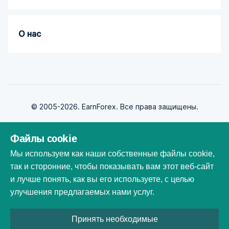
О нас
© 2005-2026. EarnForex. Все права защищены.
Файлы cookie
Мы используем как наши собственные файлы cookie,
так и сторонние, чтобы показывать вам этот веб-сайт
Разработан
и лучше понять, как вы его используете, с целью
улучшения предлагаемых нами услуг.
Все торговые марки, логотипы и фирменные наименования
Принять необходимые
являются собственностью их владельцев. Все названия компаний,