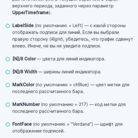
верхнего периода, заданного через параметр
UpperTimeframe
).
LabelSide
(по умолчанию = Left) — с какой стороны
отображать подписи для линий. Если вы выбрали
правую сторону (
Right
), убедитесь, что график сдвинут
влево. Иначе, не вы не увидите подписи.
[N]/8 Color
— цвета для линий индикатора.
[N]/8 Width
— ширины линий индикатора.
MarkColor
(по умолчанию = clrBlue) — цвет метки для
последнего рассчитанного бара.
MarkNumber
(по умолчанию = 217) — код метки для
последнего рассчитанного бара.
FontFace
(по умолчанию = "Verdana") — шрифт для
отображения подписей.