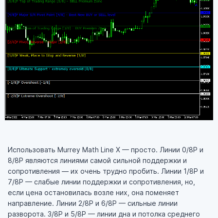
Использовать Murrey Math Line X — просто. Линии 0/8P и
8/8P являются линиями самой сильной поддержки и
сопротивления — их очень трудно пробить. Линии 1/8P и
7/8P — слабые линии поддержки и сопротивления, но,
если цена остановилась возле них, она поменяет
направление. Линии 2/8P и 6/8P — сильные линии
разворота. 3/8P и 5/8P — линии дна и потолка среднего