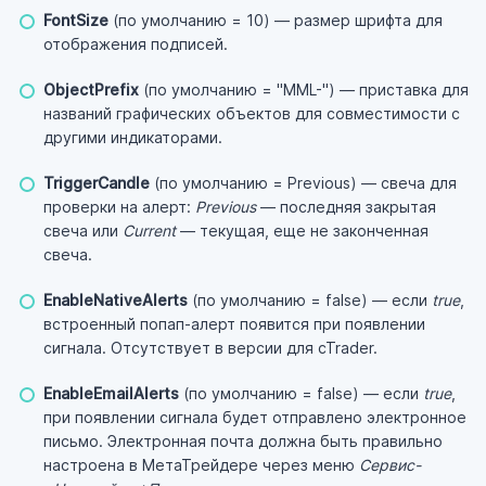
FontSize
(по умолчанию = 10) — размер шрифта для
отображения подписей.
ObjectPrefix
(по умолчанию = "MML-") — приставка для
названий графических объектов для совместимости с
другими индикаторами.
TriggerCandle
(по умолчанию = Previous) — свеча для
проверки на алерт:
Previous
— последняя закрытая
свеча или
Current
— текущая, еще не законченная
свеча.
EnableNativeAlerts
(по умолчанию = false) — если
true
,
встроенный попап-алерт появится при появлении
сигнала. Отсутствует в версии для cTrader.
EnableEmailAlerts
(по умолчанию = false) — если
true
,
при появлении сигнала будет отправлено электронное
письмо. Электронная почта должна быть правильно
настроена в МетаТрейдере через меню
Сервис-