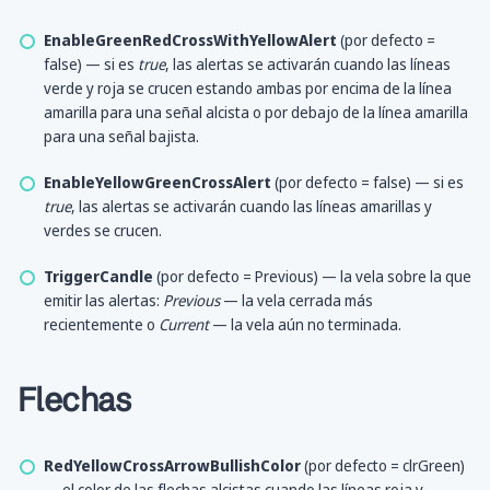
EnableGreenRedCrossWithYellowAlert
(por defecto =
false) — si es
true
, las alertas se activarán cuando las líneas
verde y roja se crucen estando ambas por encima de la línea
amarilla para una señal alcista o por debajo de la línea amarilla
para una señal bajista.
EnableYellowGreenCrossAlert
(por defecto = false) — si es
true
, las alertas se activarán cuando las líneas amarillas y
verdes se crucen.
TriggerCandle
(por defecto = Previous) — la vela sobre la que
emitir las alertas:
Previous
— la vela cerrada más
recientemente o
Current
— la vela aún no terminada.
Flechas
RedYellowCrossArrowBullishColor
(por defecto = clrGreen)
— el color de las flechas alcistas cuando las líneas roja y