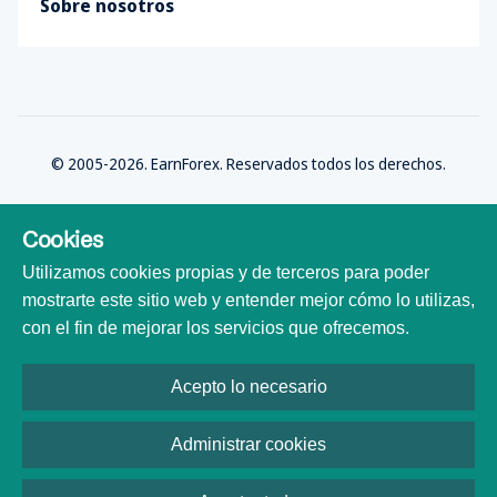
Sobre nosotros
© 2005-2026. EarnForex. Reservados todos los derechos.
Cookies
Utilizamos cookies propias y de terceros para poder
Desarrollado por
mostrarte este sitio web y entender mejor cómo lo utilizas,
con el fin de mejorar los servicios que ofrecemos.
Acepto lo necesario
Todas las marcas comerciales, logotipos y nombres de marca son
propiedad de sus respectivos dueños. Todos los nombres de empresas,
productos y servicios utilizados en este sitio web son solo para fines de
Administrar cookies
identificación. El uso de estos nombres, marcas comerciales y nombres de
marca no implica afiliación ni respaldo.