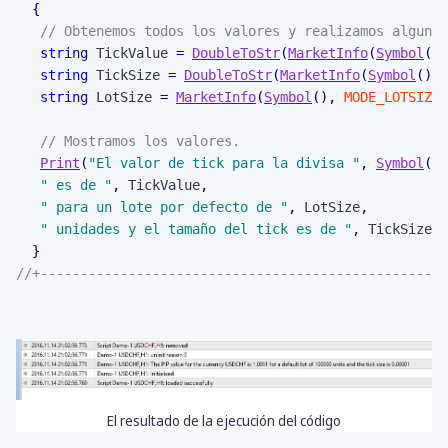
{
// Obtenemos todos los valores y realizamos alguna 
string
 TickValue 
=
DoubleToStr
(
MarketInfo
(
Symbol
(
)
,
string
 TickSize 
=
DoubleToStr
(
MarketInfo
(
Symbol
(
)
,
string
 LotSize 
=
MarketInfo
(
Symbol
(
)
,
MODE_LOTSIZE
)
// Mostramos los valores.
Print
(
"El valor de tick para la divisa "
,
Symbol
(
)
,
" es de "
,
 TickValue
,
" para un lote por defecto de "
,
 LotSize
,
" unidades y el tamaño del tick es de "
,
 TickSize
)
;
}
//+---------------------------------------------------
El resultado de la ejecución del código