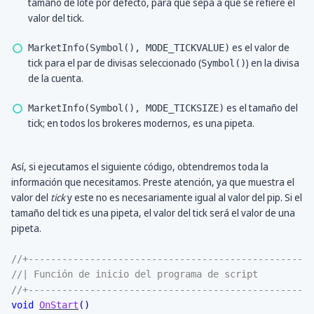
tamaño de lote por defecto, para que sepa a qué se refiere el
valor del tick.
es el valor de
MarketInfo(Symbol(), MODE_TICKVALUE)
tick para el par de divisas seleccionado (
) en la divisa
Symbol()
de la cuenta.
es el tamaño del
MarketInfo(Symbol(), MODE_TICKSIZE)
tick; en todos los brokeres modernos, es una pipeta.
Así, si ejecutamos el siguiente código, obtendremos toda la
información que necesitamos. Preste atención, ya que muestra el
valor del
tick
y este no es necesariamente igual al valor del pip. Si el
tamaño del tick es una pipeta, el valor del tick será el valor de una
pipeta.
//+---------------------------------------------------
//| Función de inicio del programa de script          
//+---------------------------------------------------
void
OnStart
(
)