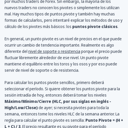
por muchos traders de Forex. Sin embargo, la mayoría de los
nuevos traders no conocen los pivotes o simplemente los utilizan
mal. Hay muchos tipos de puntos pivote y también hay muchas
formas de calcularlos, pero intentaré explicar los métodos de uso y
cálculo de los pivotes más básicos: los
puntos pivote clásicos
.
En general, un punto pivote es un nivel de precios en el que puede
ocurrir un cambio de tendencia importante. Realmente es algo
diferente del
nivel de soporte o resistencia
porque el precio puede
fluctuar libremente alrededor de ese nivel. Un punto pivote
mantiene el equilibrio entre los toros y los osos y por eso puede
servir de nivel de soporte o de resistencia.
Para calcular los puntos pivote sencillos, primero deberá
seleccionar el período. Si quiere obtener los puntos pivote para la
sesión intradía de hoy, entonces deberá tomar los niveles
Máximo/Mínimo/Cierre (HLC, por sus siglas en inglés -
High/Low/Close)
de ayer; si necesita pivotes para toda la
semana, entonces tome los niveles HLC de la semana anterior. La
regla para calcular el punto pivote es sencilla:
Punto Pivote = (H +
L + C) / 3
. El precio resultante es su pivote para el período