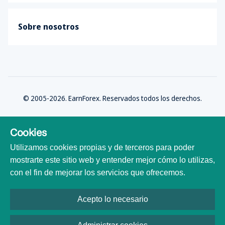
Sobre nosotros
© 2005-2026. EarnForex. Reservados todos los derechos.
Cookies
Utilizamos cookies propias y de terceros para poder
Desarrollado por
mostrarte este sitio web y entender mejor cómo lo utilizas,
con el fin de mejorar los servicios que ofrecemos.
Acepto lo necesario
Todas las marcas comerciales, logotipos y nombres de marca son
propiedad de sus respectivos dueños. Todos los nombres de empresas,
productos y servicios utilizados en este sitio web son solo para fines de