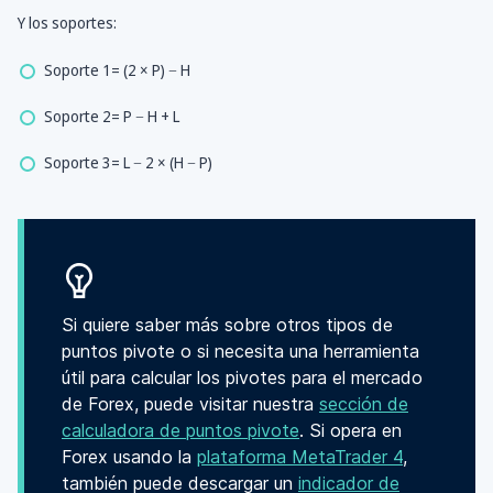
Y los soportes:
Soporte 1= (2 × P) − H
Soporte 2= P − H + L
Soporte 3= L − 2 × (H − P)
Si quiere saber más sobre otros tipos de
puntos pivote o si necesita una herramienta
útil para calcular los pivotes para el mercado
de Forex, puede visitar nuestra
sección de
calculadora de puntos pivote
. Si opera en
Forex usando la
plataforma MetaTrader 4
,
también puede descargar un
indicador de