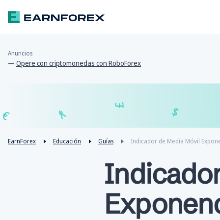
Anuncios
—
Opere con criptomonedas con RoboForex
£
¥
€
EarnForex
Educación
Guías
Indicador de Media Móvil Exponen
Indicado
Exponenci