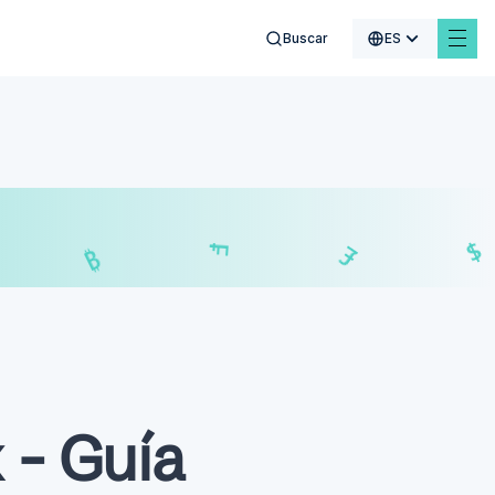
Buscar
ES
$
₣
£
₿
 - Guía