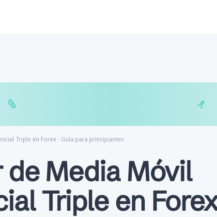
€
$
₿
¥
cial Triple en Forex - Guía para principiantes
r de Media Móvil
al Triple en Forex