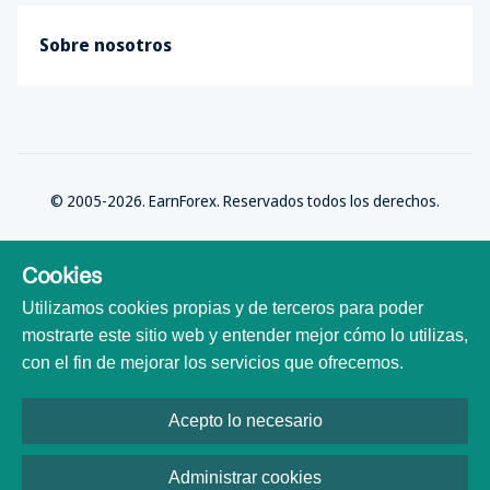
Sobre nosotros
© 2005-2026. EarnForex. Reservados todos los derechos.
Cookies
Utilizamos cookies propias y de terceros para poder
Desarrollado por
mostrarte este sitio web y entender mejor cómo lo utilizas,
con el fin de mejorar los servicios que ofrecemos.
Acepto lo necesario
Todas las marcas comerciales, logotipos y nombres de marca son
propiedad de sus respectivos dueños. Todos los nombres de empresas,
productos y servicios utilizados en este sitio web son solo para fines de
Administrar cookies
identificación. El uso de estos nombres, marcas comerciales y nombres de