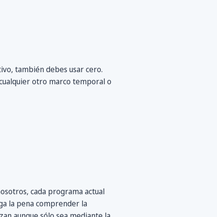
tivo, también debes usar cero.
r cualquier otro marco temporal o
nosotros, cada programa actual
lga la pena comprender la
zan aunque sólo sea mediante la