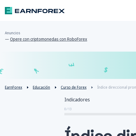
Anuncios
—
Opere con criptomonedas con RoboForex
£
¥
€
EarnForex
Educación
Curso de Forex
Índice direccional pr
Indicadores
0 / 13