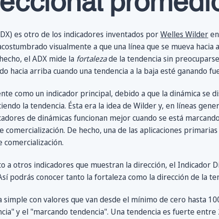
reccional promedi
ADX) es otro de los indicadores inventados por
Welles Wilder
en
acostumbrado visualmente a que una línea que se mueva hacia a
 hecho, el ADX mide la
fortaleza
de la tendencia sin preocupars
o hacia arriba cuando una tendencia a la baja esté ganando fue
e como un indicador principal, debido a que la dinámica se di
endo la tendencia. Ésta era la idea de Wilder y, en líneas gener
icadores de dinámicas funcionan mejor cuando se está marcando
e comercialización. De hecho, una de las aplicaciones primarias
e comercialización.
nto a otros indicadores que muestran la dirección, el Indicador D
Así podrás conocer tanto la fortaleza como la dirección de la te
 simple con valores que van desde el mínimo de cero hasta 100. 
encia" y el "marcando tendencia". Una tendencia es fuerte entre