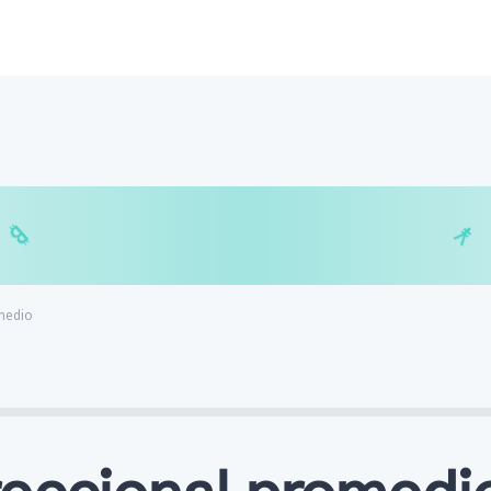
€
₿
¥
$
omedio