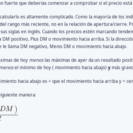
tan fuerte que deberías comenzar a comprobar si el precio es
ro calcularlo es altamente complicado. Como la mayoría de los ind
o del rango más reciente, no en la relación de apertura/cierre. P
sus siglas en inglés. Cuando los precios estén marcando tendenc
 DM positivo, Plus DM o movimiento hacia arriba. Si la direcció
se le llama DM negativo, Menis DM o movimiento hacia abajo.
áximas de hoy
menos
las máximas de ayer da un resultado posit
menos
el mínimo de hoy ( movimiento hacia abajo)
y
más grand
miento hacia abajo es > que el movimiento hacia arriba y > cer
 siguiente manera: