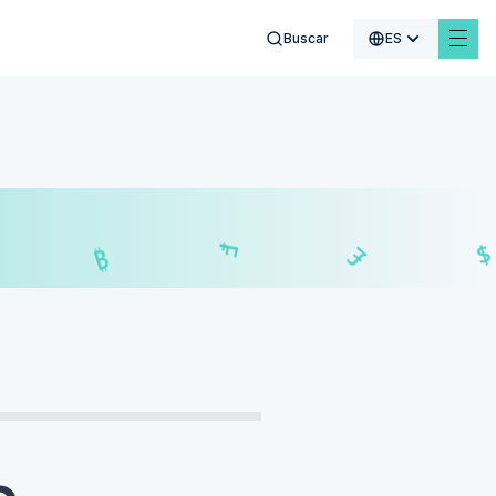
Buscar
ES
$
₣
£
₿