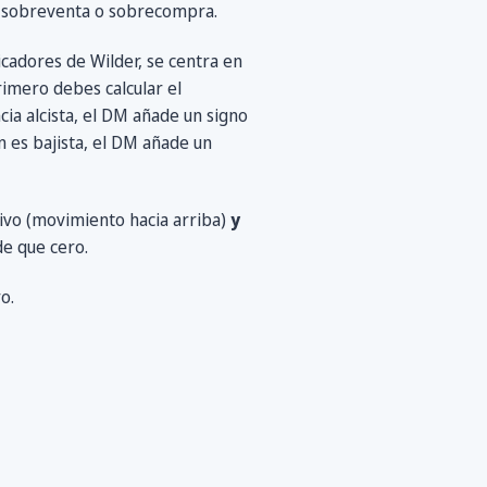
tá sobreventa o sobrecompra.
icadores de Wilder, se centra en
rimero debes calcular el
ia alcista, el DM añade un signo
n es bajista, el DM añade un
ivo (movimiento hacia arriba)
y
e que cero.
o.