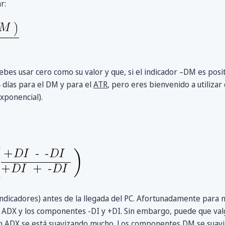
r:
ebes usar cero como su valor y que, si el indicador –DM es posi
4 días para el DM y para el
ATR
, pero eres bienvenido a utiliza
xponencial).
indicadores) antes de la llegada del PC. Afortunadamente para 
e ADX y los componentes -DI y +DI. Sin embargo, puede que va
n ADX se está suavizando mucho. Los componentes DM se suavi