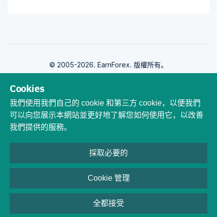
© 2005-2026. EarnForex. 版權所有。
Cookies
我們使用我們自己的 cookie 和第三方 cookie，以便我們
可以向您展示本網站並更好地了解您如何使用它，以改善
由開發
我們提供的服務。
採取必要的
外匯交易承擔內在的損失風險。 您必須了解，外匯交易雖然可能有利可圖，但
也會讓您虧損。 永遠不要用您無法承受損失的錢進行交易！ 使用槓桿交易可以
Cookie 管理
更快地清除您的賬戶。 差價合約是槓桿產品，因此損失可能超過初始投資資
本。 差價合約交易具有高風險，因此可能並不適合所有投資者。
内容
全都接受