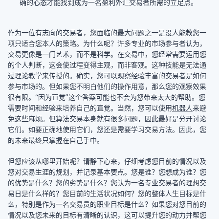
确的心态才能找到成为一名盈利外汇交易者所需的立足点。
作为一位有志向的交易者，您面临的最大问题之一是没人能教您一
项只适合您本人的策略。为什么呢？许多专业的市场参与者认为，
交易更像是一门艺术，而不是科学。在交易中，您经常需要运用您
的个人判断，这会使过程变得主观，而非客观。这种技能是无法通
过理论教学来传授的。确实，您可以观察经验丰富的交易者是如何
参与市场的。但如果您不明白他们的操作用意，那么您的观察效果
很有限。“因为直觉”这个答案可能也不会为您带来太大的帮助。您
需要时间和经验来培养自己的直觉。当然，您可以使用
机器人
来避
免这些麻烦。但算法交易本身就有很多问题，因此最好是分开讨论
它们。如要正确地使用它们，您还是需要学习交易方法。因此，您
的未来最终只掌握在自己手中。
但您应该从哪里开始呢？请静下心来，仔细考虑您目前的情况以及
您对交易生涯的规划，并记录基本要点。您是谁？您想成为谁？您
的优势是什么？您的劣势是什么？您认为一名专业交易者的理想交
易日是什么样的？您目前的生活状况如何？您的整体人生目标是什
么，特别是作为一名交易员的职业目标是什么？如果您对您目前的
情况以及您未来的目标有清晰的认识，这可以提升您的动力并帮您