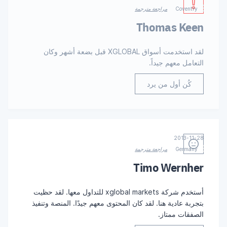
Coventry
مراجعة مترجمة
Thomas Keen
لقد استخدمت أسواق XGLOBAL قبل بضعة أشهر وكان
التعامل معهم جيداً.
كُن أول من يرد
2013-11-28
Germany
مراجعة مترجمة
Timo Wernher
أستخدم شركة xglobal markets للتداول معها. لقد حظيت
بتجربة عادية هنا. لقد كان المحتوى معهم جيدًا. المنصة وتنفيذ
الصفقات ممتاز.