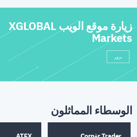
زيارة موقع الويب XGLOBAL
Markets
يزور
الوسطاء المماثلون
ATFX
Cornèr Trader