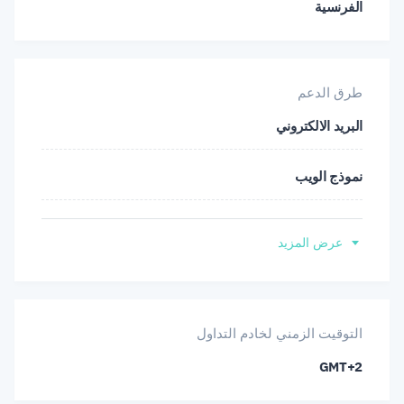
الفرنسية
XRP/USD
XAU/USD
XAG/USD
طرق الدعم
البريد الالكتروني
نموذج الويب
الهاتف
عرض المزيد
معاودة الاتصال
المنتدى
التوقيت الزمني لخادم التداول
GMT+2
المكتب