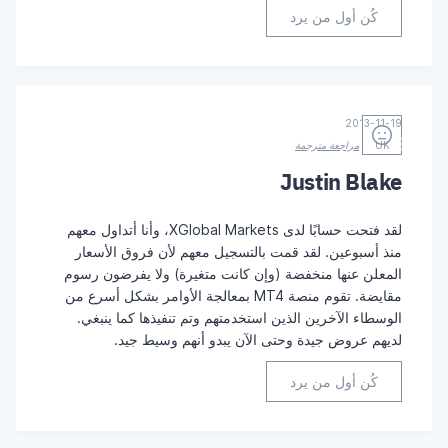
كُن أول من يرد
2013-11-19
UK
مراجعة مترجمة
Justin Blake
لقد فتحت حسابًا لدى XGlobal Markets، وأنا أتداول معهم
منذ أسبوعين. لقد قمت بالتسجيل معهم لأن فروق الأسعار
المعلن عنها منخفضة (وإن كانت متغيرة) ولا يفرضون رسوم
مقايضة. تقوم منصة MT4 بمعالجة الأوامر بشكل أسرع من
الوسطاء الآخرين الذين استخدمتهم وتم تنفيذها كما ينبغي.
لديهم عروض جيدة وحتى الآن يبدو أنهم وسيط جيد.
كُن أول من يرد