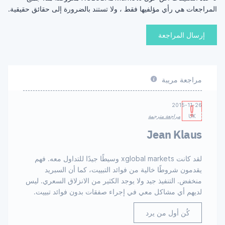
المراجعات هي رأي مؤلفيها فقط ، ولا تستند بالضرورة إلى حقائق حقيقية.
إرسال المراجعة
مراجعة مريبة
2015-11-26
UK
مراجعة مترجمة
Jean Klaus
لقد كانت xglobal markets وسيطًا جيدًا للتداول معه. فهم
يقدمون شروطًا خالية من فوائد التبييت، كما أن السبريد
منخفض. التنفيذ جيد ولا يوجد الكثير من الانزلاق السعري. ليس
لديهم أي مشاكل معي في إجراء صفقات بدون فوائد تبييت.
كُن أول من يرد