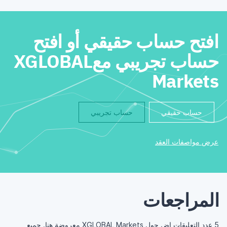
افتح حساب حقيقي أو افتح
حساب تجريبي معXGLOBAL
Markets
حساب حقيقي
حساب تجريبي
عرض مواصفات العقد
المراجعات
5 عدد التعليقات اض حول XGLOBAL Markets معروضة هنا. جميع