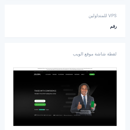
Teams
VPS للمتداولين
رقم
لقطة شاشة موقع الويب