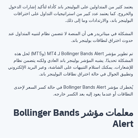
يعتمد كثير من المتداولين على البولينجر باند كأداة لتأكيد إشارات الدخول
والخروج. كما يعتمد عدد كبير من استراتيجيات التداول على اختراقات
البولينجر باند، والارتدادات وما إلى ذلك.
المشكلة في ميتاتريدر هي أن المنصة لا تتضمن نظام لتنبيه المتداول عند
حدوث اختراق لنطاقات بولينجر باند.
تم تطوير مؤشر Bollinger Bands Alert لـ MT4 (وMT5) لحل هذه
المشكلة تحديدًا. يشبه المؤشر بولينجر باند العادي ولكنه يتضمن نظام
للإشعارات. يمكنك استلام التنبيهات على الشاشة، وعبر البريد الإلكتروني
وتطبيق الجوال في حالة اختراق نطاقات البولينجر باند.
يُخطرك مؤشر Bollinger Bands Alert في حالة كسر السعر لإحدى
النطاقات أو عندما يعود إليه بعد الكسر خارجه.
معلمات مؤشر Bollinger Bands
Alert