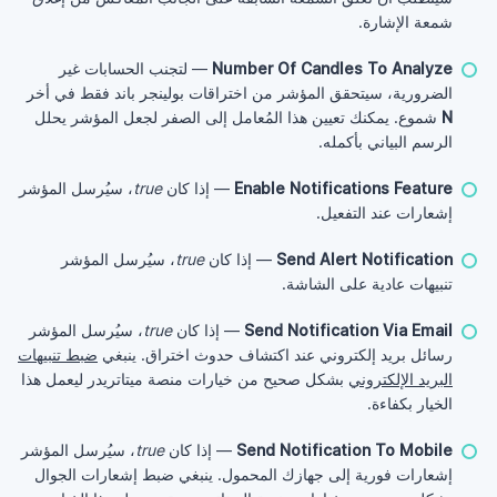
شمعة الإشارة.
Number Of Candles To Analyze
— لتجنب الحسابات غير
الضرورية، سيتحقق المؤشر من اختراقات بولينجر باند فقط في أخر
N
شموع. يمكنك تعيين هذا المُعامل إلى الصفر لجعل المؤشر يحلل
الرسم البياني بأكمله.
Enable Notifications Feature
— إذا كان
true
، سيُرسل المؤشر
إشعارات عند التفعيل.
Send Alert Notification
— إذا كان
true
، سيُرسل المؤشر
تنبيهات عادية على الشاشة.
Send Notification Via Email
— إذا كان
true
، سيُرسل المؤشر
رسائل بريد إلكتروني عند اكتشاف حدوث اختراق. ينبغي
ضبط تنبيهات
البريد الإلكتروني
بشكل صحيح من خيارات منصة ميتاتريدر ليعمل هذا
الخيار بكفاءة.
Send Notification To Mobile
— إذا كان
true
، سيُرسل المؤشر
إشعارات فورية إلى جهازك المحمول. ينبغي ضبط إشعارات الجوال