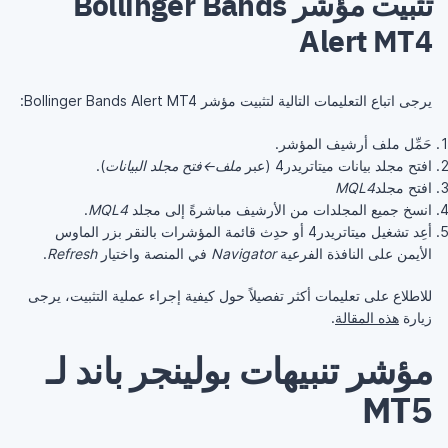
تثبيت مؤشر Bollinger Bands
Alert MT4
يرجى اتباع التعليمات التالية لتثبيت مؤشر Bollinger Bands Alert MT4:
حَمِّل ملف أرشيف المؤشر.
افتح مجلد بيانات ميتاتريدر4 (عبر
ملف←فتح مجلد البيانات
).
افتح مجلد
MQL4
انسخ جميع المجلدات من الأرشيف مباشرةً إلى مجلد
MQL4
.
أعِد تشغيل ميتاتريدر4 أو حدِث قائمة المؤشرات بالنقر بزر الماوس
الأيمن على النافذة الفرعية
Navigator
في المنصة واختيار
Refresh
.
للاطلاع على تعليمات أكثر تفصيلاً حول كيفية إجراء عملية التثبيت، يرجى
زيارة
هذه المقالة
.
مؤشر تنبيهات بولينجر باند لـ
MT5