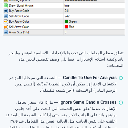
تتعلق معظم المعلمات التي تحددها بالإعدادات الأساسية لمؤشر بولينجر
باند وكيفية استلام الإشعارات. فيما يلي وصف تفصيلي لبعض هذه
المعلمات:
Candle To Use For Analysis
— الشمعة التي سيحللها المؤشر
لاكتشاف الاختراق. يمكن أن تكون الشمعة
الحالية
(أقصى يمين
الرسم البياني) أو
السابقة
(أخر شمعة مُكتملة).
Ignore Same Candle Crosses
— ما إذا كان ينبغي تجاهل
الإشارات عندما تُغلق نفس الشمعة التي فتحت على أحد جانبي
بولينجر باند على الجانب الآخر منه، حتى إذا كانت الشمعة السابقة قد
أغلقت على نفس الجانب مثل الحالية. تعيين هذا المُعامل عند
true
سيتطلب أن تُغلق الشمعة السابقة على الجانب المعاكس من إغلاق