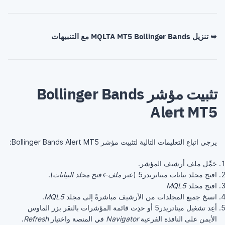
➥ تنزيل MQLTA MT5 Bollinger Bands مع التنبيهات
تثبيت مؤشر Bollinger Bands
Alert MT5
يرجى اتباع التعليمات التالية لتثبيت مؤشر Bollinger Bands Alert MT5:
حَمِّل ملف أرشيف المؤشر.
افتح مجلد بيانات ميتاتريدر5 (عبر
ملف←فتح مجلد البيانات
).
افتح مجلد
MQL5
انسخ جميع المجلدات من الأرشيف مباشرةً إلى مجلد
MQL5
.
أعِد تشغيل ميتاتريدر5 أو حدِث قائمة المؤشرات بالنقر بزر الماوس
الأيمن على النافذة الفرعية
Navigator
في المنصة واختيار
Refresh
.