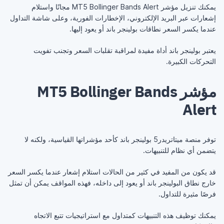
يمكنك تنزيل مؤشر MT5 Bollinger Bands Alert مجانًا واستلام
إشعارات عبر البريد الإلكتروني، الإخطارات الفورية، وعلى شاشة التداول
عندما يكسر السعر نطاقات بولينجر باند أو يعود إليها.
يعتبر بولينجر باند أداة مفيدة لمراقبة تقلبات السعر وتجنب تفويت
التحركات الكبيرة.
مؤشر MT5 Bollinger Bands
Alert
توفر منصة ميتاتريدر5 بولينجر باند كأحد مؤشراتها القياسية، ولكنه لا
يتضمن أي نظام للتنبيهات.
قد يكون من المفيد في كثير من الحالات استلام إشعار عندما يكسر السعر
خارج نطاق البولينجر باند أو يعود إلى داخله، فهذه المواقف يمكن أن تمثل
فرصًا مثيرة للتداول.
يمكنك توظيف هذه التنبيهات كمتداول مع استراتيجيات تتبع الاتجاه