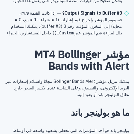
بشكل صحيح من خيارات منصة الميتاتريدر حتى يعمل هذا الخيار.
Output Signals to Buffer #3؟
— إذا كانت القيمة
true
،
فسيقوم المؤشر بإخراج قيم إشاراته (1 = شراء، -1 = بيع، 0 =
محايد) إلى المخزن المؤقت رقم 3 (buffer #3). يمكنك استخدام
ذلك لقراءة قيم المؤشر عبر
داخل المستشارين الخبراء.
iCustom()
مؤشر MT4 Bollinger
Bands with Alert
يمكنك تنزيل مؤشر Bollinger Bands Alert مجانًا واستلام إشعارات عبر
البريد الإلكتروني، والتطبيق، وعلى الشاشة عندما يكسر السعر خارج
نطاق البولينجر باند أو يعود إليه.
ما هو بولينجر باند
بولينجر باند هو أحد المؤشرات التي تحظى بشعبية واسعة في أوساط