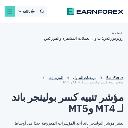
باللغة
الإعلانات
روبوفوركس: تداول العملات المشفرة والفوركس
EarnForex
برمجيات التداول
المؤشرات
مؤشر تنبيه كسر بولينجر باند لـ MT4 وMT5
مؤشر تنبيه كسر بولينجر باند
لـ MT4 وMT5
يعتبر
مؤشر البولينجر باند
أحد المؤشرات المعروفة جيدًا في أوساط