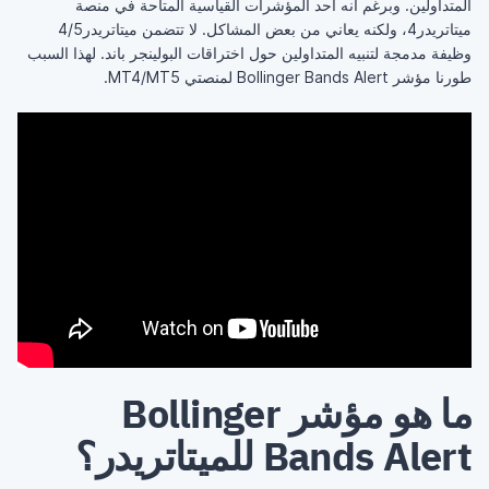
المتداولين. وبرغم أنه أحد المؤشرات القياسية المتاحة في منصة
ميتاتريدر4، ولكنه يعاني من بعض المشاكل. لا تتضمن ميتاتريدر4/5
وظيفة مدمجة لتنبيه المتداولين حول اختراقات البولينجر باند. لهذا السبب
طورنا مؤشر Bollinger Bands Alert لمنصتي MT4/MT5.
ما هو مؤشر Bollinger
Bands Alert للميتاتريدر؟