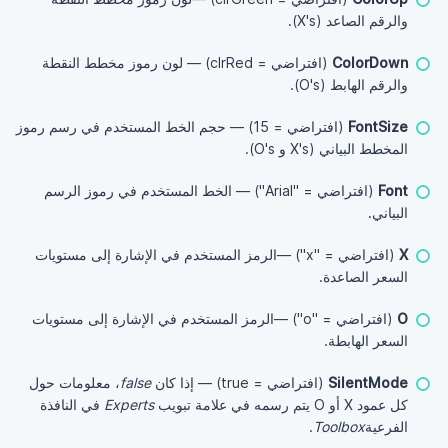
والرقم الصاعد (X's).
ColorDown
(افتراضي = clrRed) — لون رموز مخطط النقطة
والرقم الهابط (O's).
FontSize
(افتراضي = 15) — حجم الخط المستخدم في رسم رموز
المخطط البياني (X's و O's).
Font
(افتراضي = "Arial") — الخط المستخدم في رموز الرسم
البياني.
X
(افتراضي = "x") —الرمز المستخدم في الإشارة إلى مستويات
السعر الصاعدة.
O
(افتراضي = "o") —الرمز المستخدم في الإشارة إلى مستويات
السعر الهابطة.
SilentMode
(افتراضي = true) — إذا كان
false
، معلومات حول
كل عمود X أو O يتم رسمه في علامة تبويب
Experts
في النافذة
الفرعية
Toolbox
.