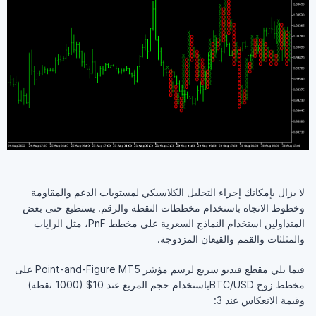
لا يزال بإمكانك إجراء التحليل الكلاسيكي لمستويات الدعم والمقاومة
وخطوط الاتجاه باستخدام مخططات النقطة والرقم. يستطيع حتى بعض
المتداولين استخدام النماذج السعرية على مخطط PnF، مثل الرايات
والمثلثات والقمم والقيعان المزدوجة.
فيما يلي مقطع فيديو سريع لرسم مؤشر Point-and-Figure MT5 على
مخطط زوج BTC/USDباستخدام حجم المربع عند 10$ (1000 نقطة)
وقيمة الانعكاس عند 3: