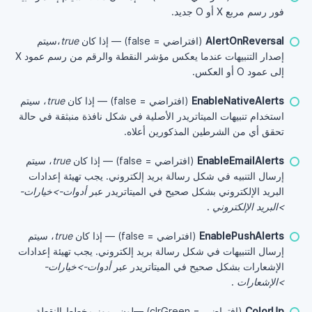
فور رسم مربع X أو O جديد.
AlertOnReversal
(افتراضي = false) — إذا كان
true
،سيتم
إصدار التنبيهات عندما يعكس مؤشر النقطة والرقم من رسم عمود X
إلى عمود O أو العكس.
EnableNativeAlerts
(افتراضي = false) — إذا كان
true
، سيتم
استخدام تنبيهات الميتاتريدر الأصلية في شكل نافذة منبثقة في حالة
تحقق أي من الشرطين المذكورين أعلاه.
EnableEmailAlerts
(افتراضي = false) — إذا كان
true
، سيتم
إرسال التنبيه في شكل رسالة بريد إلكتروني. يجب تهيئة إعدادات
البريد الإلكتروني بشكل صحيح في الميتاتريدر عبر
أدوات->خيارات-
>البريد الإلكتروني
.
EnablePushAlerts
(افتراضي = false) — إذا كان
true
، سيتم
إرسال التنبيهات في شكل رسالة بريد إلكتروني. يجب تهيئة إعدادات
الإشعارات بشكل صحيح في الميتاتريدر عبر
أدوات->خيارات-
>الإشعارات
.
ColorUp
(افتراضي = clrGreen) —لون رموز مخطط النقطة