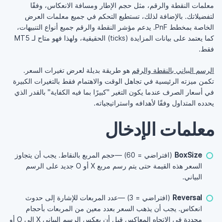
معلمات النقطة والرقم، مثل حجم الإطار ومسافة الانعكاس، وفقًا
لتفضيلاتك. بالإضافة لذلك، تستطيع التحكم في جميع معلمات العرض
الخاصة بمخطط PnF. يدعم مؤشر النقطة والرقم جميع أنواع التنبيهات،
كما يعتمد على بيانات المزايدة (ticks) الحقيقية، ولهذا فهو متاح لـ MT5
فقط.
الرسم البياني بالنقطة والرقم
هو طريقة بديلة لعرض تغيرات السعر.
تكمن ميزته الرئيسية في تجاهل الوقت والاهتمام فقط بالتغيرات الكبيرة
في أسعار الصرف عندما يكون التغير "كبيرًا بما فيه الكفاية" بالقدر الذي
يحدده المتداول وفقًا لأهدافه واستراتيجياته.
معلمات الإدخال
BoxSize
(افتراضي = 60) —حجم المربع بالنقاط. يجب أن يتجاوز
السعر هذه القيمة حتى يتم رسم مربع X أو O جديد على الرسم
البياني.
Reversal
(افتراضي = 3) —عدد المربعات للإشارة إلى حدوث
انعكاس. يجب أن يذهب السعر بعدد معين من المربعات بأحجام
محددة في الاتجاه المعاكس قبل أن يعكس الرسم البياني X إلى O أو