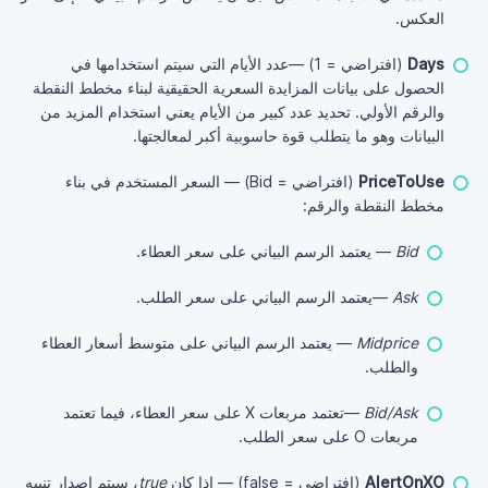
العكس.
Days
(افتراضي = 1) —عدد الأيام التي سيتم استخدامها في
الحصول على بيانات المزايدة السعرية الحقيقية لبناء مخطط النقطة
والرقم الأولي. تحديد عدد كبير من الأيام يعني استخدام المزيد من
البيانات وهو ما يتطلب قوة حاسوبية أكبر لمعالجتها.
PriceToUse
(افتراضي = Bid) — السعر المستخدم في بناء
مخطط النقطة والرقم:
Bid
— يعتمد الرسم البياني على سعر العطاء.
Ask
—يعتمد الرسم البياني على سعر الطلب.
Midprice
— يعتمد الرسم البياني على متوسط أسعار العطاء
والطلب.
Bid/Ask
—تعتمد مربعات X على سعر العطاء، فيما تعتمد
مربعات O على سعر الطلب.
AlertOnXO
(افتراضي = false) — إذا كان
true
، سيتم إصدار تنبيه