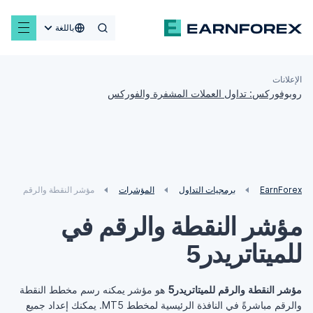
باللغة
الإعلانات
روبوفوركس: تداول العملات المشفرة والفوركس
EarnForex
برمجيات التداول
المؤشرات
مؤشر النقطة والرقم
مؤشر النقطة والرقم في
للميتاتريدر5
مؤشر النقطة والرقم للميتاتريدر5
هو مؤشر يمكنه رسم مخطط النقطة
والرقم مباشرةً في النافذة الرئيسية لمخطط MT5. يمكنك إعداد جميع