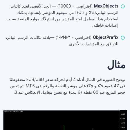
MaxObjects
(افتراضي = 10000) — الحد الأقصى لعدد كائنات
الرسم البياني(X's و O's) التي سيقوم المؤشر بإنشائها. يمكنك
استخدام هذا المعامل لمنع المؤشر من استهلاك موارد المنصة بسبب
إعدادات خاطئة.
ObjectPrefix
(افتراضي = "PNF-") —بادئة لكائنات الرسم البياني
للتوافق مع المؤشرات الأخرى.
مثال
توضح الصورة في المثال أدناه 4 أيام لحركة سعر EUR/USD مضغوطةً
في 47 عمود X's و O's على مؤشر النقطة والرقم في MT5. تم تعيين
حجم المربع عند 60 نقطة (6 بيب) مع تعيين معامل الانعكاس عند 3.