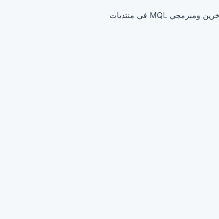
مع متداولين آخرين ومبرمجي MQL في منتديات