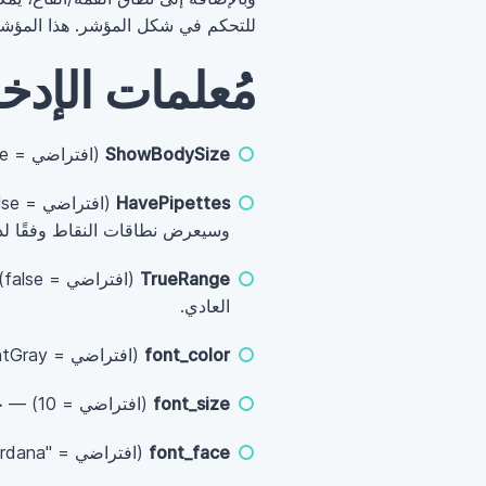
للتحكم في شكل المؤشر. هذا المؤشر متاح لإصدارات T4
مُعلمات الإدخ
ShowBodySize
(افتراضي = false) — إذا كان
HavePipettes
(افتراضي = false) — إذا كان
وسيعرض نطاقات النقاط وفقًا لذ
TrueRange
(افتراضي = false) — إذا
العادي.
font_color
(افتراضي = clrLightGray) — لون مؤشر نطاق الشمعة.
font_size
(افتراضي = 10) — حجم مؤشر نطاق الشمعة.
font_face
(افتراضي = "Verdana") — الخط المستخدم في عرض مؤشر نطاق الشمعة.