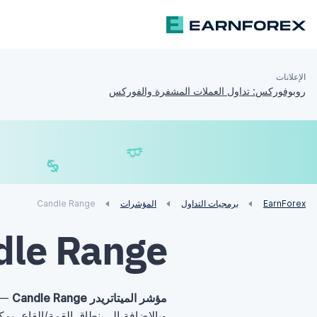
الإعلانات
روبوفوركس: تداول العملات المشفرة والفوركس
₿
£
$
EarnForex
برمجيات التداول
المؤشرات
Candle Range
dle Range
مؤشر الميتاتريدر Candle Range
— ه
وبالإضافة إلى نطاق القمة/القاع، ي