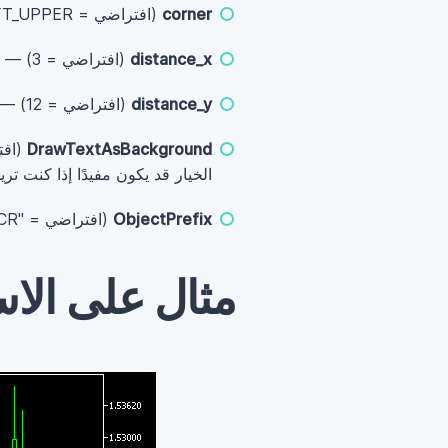
corner
(افتراضي = CORNER_LEFT_UPPER) — موقع مؤشر نطاق الشمعة على الرسم البياني.
distance_x
(افتراضي = 3) — المسافة الأفقية من الزاوية إلى المؤشر.
distance_y
(افتراضي = 12) — المسافة العمودية من الزاوية إلى المؤشر.
DrawTextAsBackground
(افتراضي 
الخيار قد يكون مفيدًا إذا كنت 
ObjectPrefix
(افتراضي = "CR-") —بادئة مُرفقة بعناصر الرسم البياني للتوافق مع المؤشرات الأخرى.
مثال على الا