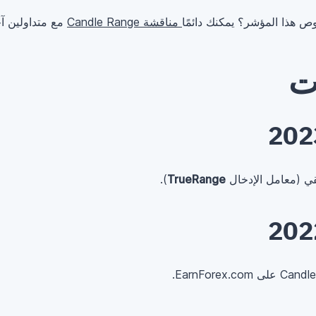
ص هذا المؤشر؟ يمكنك دائمًا
مناقشة Candle Range
ت
ي (معامل الإدخال
TrueRange
).