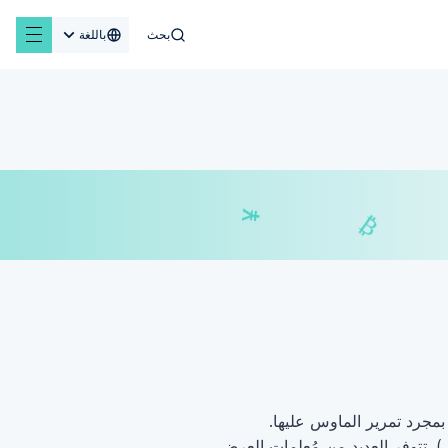
بحث
باللغة
¥
₣
₿
رد تمرير الماوس عليها.
. تتوفر العديد من مُعلمات العرض