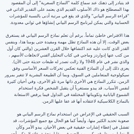
قد يتبادر إلى ذهنك عند سماع كلمة "النماذج السعرية" إلى أن المقصود
بهذا المصطلح هو ذاك الأسلوب القديم الذي يعتمد على التقدير الذاتي في
"قراءة الرسم البياني" والذي قد يقع في مرتبة أدنى بالنسبة للمؤشرات
الحسابية والتي يمكن لبرنامج الرسم البياني إنشاؤها في ثواني معدودة.
هذا الافتراض خاطئ تماماً. برغم أن تعلم نماذج الرسم البياني قد يستغرق
بعض الوقت، إلا أن هذه النماذج تظل مهمة ومفيدة حتى يومنا هذا، وبنفس
القدر الذي كانت عليه عند اكتشافها خلال القرن العشرين (والتي كان أول
من كتب عنها إدواردز وماجي في كتاب
التحليل الفني لاتجاهات الأسهم
،
والذي نشر في عام 1948 ولا زالت تصدر له طبعات حديثة حتى الآن).
يعزى ذلك إلى أن النماذج الفنية تعكس تحركات السعر الأساسي وفق
سيكولوجية المتعاملين في السوق، وبما أن الطبيعة البشرية لا تتغير بمرور
الزمن، تتكرر النماذج هي الأخرى ذاتها مرة تلو الأخرى، وفي أحيان كثيرة
لنفس الأسباب. قد يبدو مستغرباً أن يتقبل الشخص فكرة استخدام
الشموع اليابانية وتكويناتها المختلفة في التداول فيما يرفض الاستعانة
بالنماذج الكلاسيكية لاعتقاده أنها قد عفا عليها الزمن.
السبب الحقيقي في الإعراض عن استخدام نماذج الرسم البياني هو
صعوبة تحديد الكثير منها، وأيضاً كما هو الحال مع جميع المؤشرات، قد
تفشل في إعطاء إشارات حقيقية في بعض الأحيان. يبدو الأمر وكأن
المتداول سيبذل قدر كبير من الجهد في مقابل تحقيق عائد لا يذكر. أحد