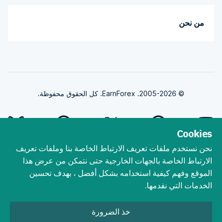
من نحن
© 2005-2026. EarnForex. كل الحقوق محفوظة.
Cookies
نحن نستخدم ملفات تعريف الارتباط الخاصة بنا وملفات تعريف
طورت بواسطة
الارتباط الخاصة بالجهات الخارجية حتى نتمكن من عرض هذا
الموقع وفهم كيفية استخدامه بشكل أفضل ، بهدف تحسين
الخدمات التي نقدمها.
ينطوي تداول الفوركس على مخاطر الخسارة الجوهرية. يجب أن تفهم أن تداول
الفوركس ، رغم أنه من المحتمل أن يكون مربحًا ، يمكن أن يجعلك تخسر أموالك. لا
خذ الضرورة
تتداول أبدًا بالمال الذي لا يمكنك تحمل خسارته! يمكن أن يؤدي التداول باستخدام