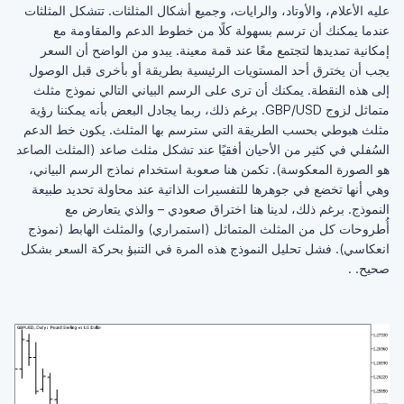
عليه الأعلام، والأوتاد، والرايات، وجميع أشكال المثلثات. تتشكل المثلثات
عندما يمكنك أن ترسم بسهولة كلًا من خطوط الدعم والمقاومة مع
إمكانية تمديدها لتجتمع معًا عند قمة معينة. يبدو من الواضح أن السعر
يجب أن يخترق أحد المستويات الرئيسية بطريقة أو بأخرى قبل الوصول
إلى هذه النقطة. يمكنك أن ترى على الرسم البياني التالي نموذج مثلث
متماثل لزوج GBP/USD. برغم ذلك، ربما يجادل البعض بأنه يمكننا رؤية
مثلث هبوطي بحسب الطريقة التي سترسم بها المثلث. يكون خط الدعم
السُفلي في كثير من الأحيان أفقيًا عند تشكل مثلث صاعد (المثلث الصاعد
هو الصورة المعكوسة). تكمن هنا صعوبة استخدام نماذج الرسم البياني،
وهي أنها تخضع في جوهرها للتفسيرات الذاتية عند محاولة تحديد طبيعة
النموذج. برغم ذلك، لدينا هنا اختراق صعودي – والذي يتعارض مع
أُطروحات كل من المثلث المتماثل (استمراري) والمثلث الهابط (نموذج
انعكاسي). فشل تحليل النموذج هذه المرة في التنبؤ بحركة السعر بشكل
صحيح. .