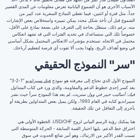
الأسباب الأخرى هو أن الشموع اليابانية تعرض معلومات عن المدى القصير
جداً، مثل فترة أو اثنتين، فيما تغطي النماذج السعرية عدد كبير من
الشموع قبل أن تأخذ شكل محدد يمكن تمييزه واستخلاص بعض الإشارات
منه. برغم ذلك، ستظل بحاجة إلى التعرف على بضعة نماذج على الأقل،
خصوصاً تلك التي ستساعدك في تحديد الفترات التي قد تشهد انعكاس
محتمل في الاتجاه. تستخدم مؤشرات الانعكاس المحتمل بشكل أساسي
في وضع أهداف الربح، ولهذا يجب ألا تفوت أي فرصة لتعظيم أرباحك.
"سر" النموذج الحقيقي
النموذج الأول الذي تحتاج إلى معرفته هو نموذج
فيك سبيرانديو
"1-2-3"
بعد كسر إحدى خطوط الدعم والمقاومة، والذي ورد في كتاب
المتداول
فيك: أساليب خبير في وول ستريت
. لم يعد هذا النموذج سراً حيث نشر
سبيرانديو كتابه في العام 1993، ولكن يميل بعض المتداولين بطريقة أو
بأخرى إلى التغافل عن تلك الحقيقة.
هنا يمكنك رؤية الرسم البياني لزوج USD/CHF. الخطوة الأولى هي
اختراق خط الدعم، يليها اختبار القمة السابقة - الحركة المتوسطة التي
تسبب القدر الأكبر من الارتباك، وهو أمر شائع الحدوث في سوق