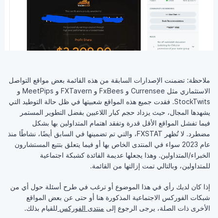
ملاحظة: تضمنت الإصدارات السابقة من هذه القائمة بعض مواقع التواصل
الاستثماري مثل Currensee و FxBees و FXTavern و MeetPips و
StockTwits. فقدت جميع هذه المواقع شعبيتها في ظل حالة التوطيد التي
يشهدها المجال، حيث يزداد حجم كبار اللاعبين بفضل التطوير المستمر
فيما تفشل المواقع الأقل قدرة وتفقد اهتمام المتداولين بها بشكل
مضطرد. لا تُظهر FXSTAT، والتي تم تضمينها في السابق أيضًا، نشاطًا منذ
عام 2023 سواء في المنتدى الخاص بها أو فيما يتعلق بتتبع المستشارون
الخبراء/المتداولين. وهذا يجعلها عديمة الفائدة كشبكة اجتماعية
للمتداولين، وبالتالي تمت إزالتها من القائمة.
إذا كان لديك رأي في هذا الموضوع أو ترغب في طرح أسئلة حول أي من
شبكات الفوركس الاجتماعية المذكورة هنا أو حتى عن بعض المواقع
الأخرى ذات الصلة، يرجى الرجوع إلى
منتدى الفوركس
للقيام بذلك.