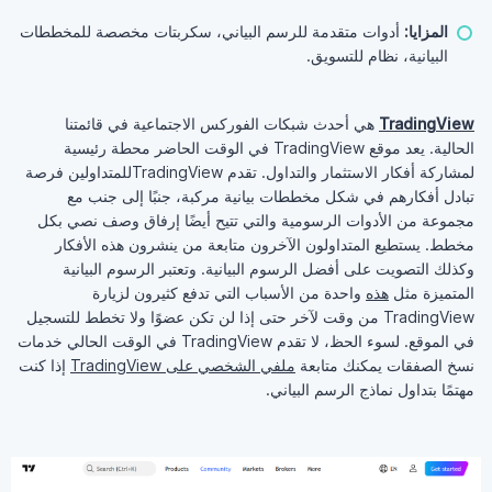
المزايا:
أدوات متقدمة للرسم البياني، سكربتات مخصصة للمخططات
البيانية، نظام للتسويق.
TradingView
هي أحدث شبكات الفوركس الاجتماعية في قائمتنا
الحالية. يعد موقع TradingView في الوقت الحاضر محطة رئيسية
لمشاركة أفكار الاستثمار والتداول. تقدم TradingViewللمتداولين فرصة
تبادل أفكارهم في شكل مخططات بيانية مركبة، جنبًا إلى جنب مع
مجموعة من الأدوات الرسومية والتي تتيح أيضًا إرفاق وصف نصي بكل
مخطط. يستطيع المتداولون الآخرون متابعة من ينشرون هذه الأفكار
وكذلك التصويت على أفضل الرسوم البيانية. وتعتبر الرسوم البيانية
المتميزة مثل
هذه
واحدة من الأسباب التي تدفع كثيرون لزيارة
TradingView من وقت لآخر حتى إذا لن تكن عضوًا ولا تخطط للتسجيل
في الموقع. لسوء الحظ، لا تقدم TradingView في الوقت الحالي خدمات
نسخ الصفقات
يمكنك متابعة
ملفي الشخصي على TradingView
إذا كنت
مهتمًا بتداول نماذج الرسم البياني.