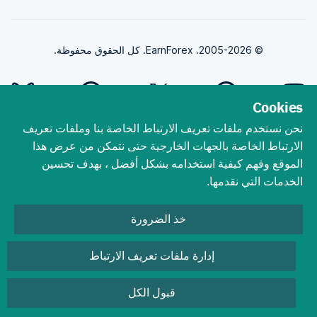
© 2005-2026. EarnForex. كل الحقوق محفوظة.
Cookies
نحن نستخدم ملفات تعريف الارتباط الخاصة بنا وملفات تعريف
طورت بواسطة
الارتباط الخاصة بالجهات الخارجية حتى نتمكن من عرض هذا
الموقع وفهم كيفية استخدامه بشكل أفضل ، بهدف تحسين
الخدمات التي نقدمها.
ينطوي تداول الفوركس على مخاطر الخسارة الجوهرية. يجب أن تفهم أن تداول
الفوركس ، رغم أنه من المحتمل أن يكون مربحًا ، يمكن أن يجعلك تخسر أموالك. لا
خذ الضرورة
تتداول أبدًا بالمال الذي لا يمكنك تحمل خسارته! يمكن أن يؤدي التداول باستخدام
الرافعة المالية إلى مسح حسابك بشكل أسرع. العقود مقابل الفروقات هي منتجات
ذات رافعة مالية وبالتالي قد تكون الخسائر أكبر من رأس المال المستثمر الأولي.
إدارة ملفات تعريف الارتباط
التداول في العقود مقابل الفروقات ينطوي على درجة عالية من المخاطرة وبالتالي قد
لا يكون مناسبًا لجميع المستثمرين.
قبول الكل