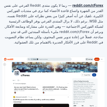
reddit.com/r/Forex
— ربما لا يكون منتدى Reddit الفرعي على نفس
القدر من الشهرة واتساع قاعدة الأعضاء كما نرى في منتديات الفوركس
الكبيرة، ناهيك عن أنه أصغر كثيرًا من بعض نظرائه على Reddit نفسه،
مثل WSB. برغم ذلك، لا يزال المنتدى الفرعي يوفر الوظائف الرئيسية
لشبكة الفوركس الاجتماعية — وهي القدرة على مشاركة ومتابعة الأفكار.
وبرغم أن reddit.com/r/Forex مليء بأسئلة المبتدئين التي قد تبدو
ساذجة، فضلاً عن إعادة تدوير نفس المحتوى، ولكن يساعد نظام التصويت
في Reddit على فرز الأفكار الجديرة بالاهتمام من تلك العشوائية.