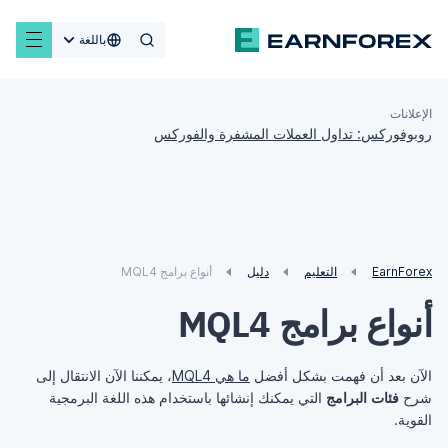
باللغة
الإعلانات
روبوفوركس: تداول العملات المشفرة والفوركس
EarnForex
التعليم
دليل
أنواع برامج MQL4
أنواع برامج MQL4
الآن بعد أن فهمت بشكل أفضل
ما هي MQL4
، يمكننا الآن الانتقال إلى
شرح
فئات البرامج
التي يمكنك إنشائها باستخدام هذه اللغة البرمجية
القوية.