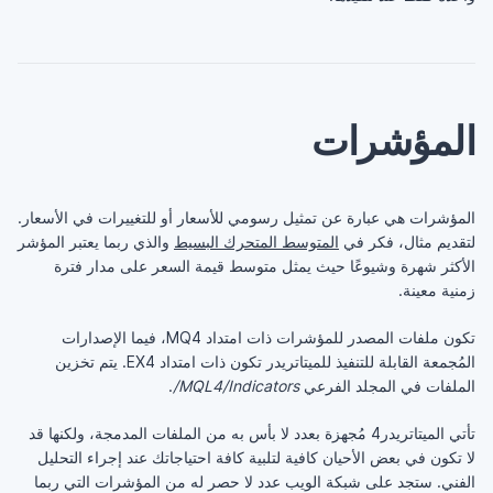
المؤشرات
المؤشرات هي عبارة عن تمثيل رسومي للأسعار أو للتغييرات في الأسعار.
لتقديم مثال، فكر في
المتوسط المتحرك البسيط
والذي ربما يعتبر المؤشر
الأكثر شهرة وشيوعًا حيث يمثل متوسط قيمة السعر على مدار فترة
زمنية معينة.
تكون ملفات المصدر للمؤشرات ذات امتداد MQ4، فيما الإصدارات
المُجمعة القابلة للتنفيذ للميتاتريدر تكون ذات امتداد EX4. يتم تخزين
الملفات في المجلد الفرعي
MQL4/Indicators/
.
تأتي الميتاتريدر4 مُجهزة بعدد لا بأس به من الملفات المدمجة، ولكنها قد
لا تكون في بعض الأحيان كافية لتلبية كافة احتياجاتك عند إجراء التحليل
الفني. ستجد على شبكة الويب عدد لا حصر له من المؤشرات التي ربما