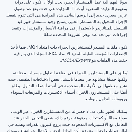
يدويًا. لفهم آلية عمل المستشار الخبير، يجب أولاً أن تكون على دراية
بمفهوم المزايدة السعرية أو Tick. المزايدة هي حدث يقع عند وصول
عرض سعري جديد إلى الرسم البياني. هذه المزايدة هي التي تقوم بتفعيل
الإجراء المخول به المستشار الخبير. يسمح وجود مستشار خبير قيد
التشغيل للميتاتريدر بالاستمرار في مراقبة الأسعار والمؤشرات وتنفيذ
إجراءات مبرمجة عند توفر الشروط المحددة سلفًا.
تكون ملفات المصدر للمستشارين الخبراء ذات امتداد MQ4، فيما تأخذ
الإصدارات المُجمعة القابلة للتنفيذ الامتداد EX4. المجلد الذي يتم فيه
حفظ هذه الملفات هو
MQL4/Experts/
.
يُطلق على المستشارين الخبراء في صناعة التداول مسميات مختلفة،
ولكنها جميعًا متشابهة في معناها باستثناء بعض الاختلافات الطفيفة، حيث
تشير معظمها إلى الأدوات المستخدمة في أتمتة أنشطة التداول. يطلق
أيضًا على المستشارون الخبراء أسماء الاكسبيرتات والمربعات السوداء
وروبوتات التداول وبوتات.
يمكنك العثور على عدد لا حصر له من المستشارين الخبراء عبر الويب،
سواء مجانًا أو كمنتجات مدفوعة. برغم ذلك، ينبغي التحلي بالحذر عند
التعامل مع الاكسبيرتات المدفوعة حيث يروج كثيرون لقدرات وهمية في
إطار عمليات احتيال متنوعة. أحد البدائل لتجنب الاحتيال هو إنشاء روبوتك