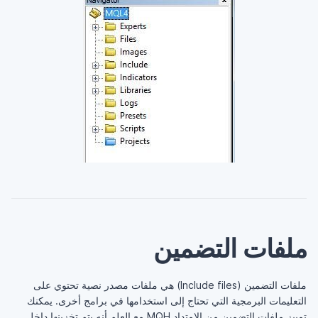
ملفات التضمين
ملفات التضمين (Include files) هي ملفات مصدر نصية تحتوي على
التعليمات البرمجية التي تحتاج إلى استخدامها في برامج أخرى. يمكنك
تمييز ملفات التضمين من الامتداد MQH مع العلم أنه يتم تخزينها داخل