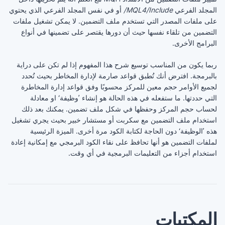
المجلد الفرعي
MQL4/Include/
أو في نفس المجلد الفرعي الذي يحتوي
على ملفات المصدر التي تستخدم ملف التضمين. لا يمكن تشغيل ملفات
التضمين من تلقاء نفسها حيث أن دورها يقتصر على تضمينها في أنواع
البرامج الأخرى.
ربما يكون من المناسب توسيع شرح هذا المفهوم إذا لم تكن على دراية
بالبرمجة. افترض أنك تُطبق قواعد صارمة لإدارة المخاطر بحيث تُحدد
لجميع الأوامر حجم معين للمركز محسوبًا وفق قواعد إدارة المخاطرة
التي حددتها. ما ستفعله في هذه الحالة هو إنشاء ’وظيفة‘ او معادلة
لحساب حجم المركز وحفظها في شكل ملف تضمين. يمكنك بعد ذلك
استخدام ملف التضمين مع سكربت أو مستشار خبير بحيث يجري تشغيل
هذه ’الوظيفة‘ دون الحاجة لكتابة الكود مرة أخرى. الميزة الرئيسية
لملفات التضمين هو أنها تحافظ على نقاء الكود البرمجي مع إمكانية إعادة
استخدام أجزاء من التعليمات البرمجية في أي وقت.
المكتبات