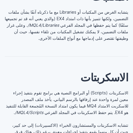
يتشابه الغرض من المكتبات أو Libraries مع ما ذكرناه آنفًا بشأن ملفات
التضمين، ولكنها تتميز بأنها ذات امتداد EX4 (والذي يعني أنه قد تم تجميعها
سلفًا) كما يتم حفظها في المجلد الفرعي
MQL4/Libraries/
. وعلى غرار
ملفات التضمين، لا يمكنك تشغيل المكتبات من تلقاء نفسها، حيث أن
وظيفتها تقتصر على إدماجها مع أنواع الملفات الأخرى.
الاسكربتات
الاسكربتات (Scripts) أو البرامج النصية هي برامج تقوم بتنفيذ إجراء
معين لمرة واحدة عند إرفاقها بالرسم البياني. يأخذ ملف المصدر
للاسكربت الامتداد MQ4 فيما يكون امتداد النسخة المُجمعة القابلة للتنفيذ
هو EX4. يتم حفظ الاسكربتات في المجلد الفرعي
MQL4/Scripts/
.
تتشابه الاسكربتات والمستشارون الخبراء (الاكسبيرتات) إلى حد كبير،
حيث أن كل منهما يقوم بتنفيذ إجراءات معينة. برغم ذلك، هناك فرق