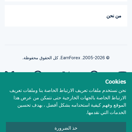
من نحن
© 2005-2026. EarnForex. كل الحقوق محفوظة.
Cookies
نحن نستخدم ملفات تعريف الارتباط الخاصة بنا وملفات تعريف
طورت بواسطة
الارتباط الخاصة بالجهات الخارجية حتى نتمكن من عرض هذا
الموقع وفهم كيفية استخدامه بشكل أفضل ، بهدف تحسين
الخدمات التي نقدمها.
ينطوي تداول الفوركس على مخاطر الخسارة الجوهرية. يجب أن تفهم أن تداول
الفوركس ، رغم أنه من المحتمل أن يكون مربحًا ، يمكن أن يجعلك تخسر أموالك. لا
خذ الضرورة
تتداول أبدًا بالمال الذي لا يمكنك تحمل خسارته! يمكن أن يؤدي التداول باستخدام