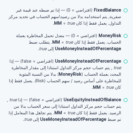
FixedBalance
(افتراضي = 0) — إذا تم ضبطه عند قيمة غير
صفرية, يتم استخدامه بدلا من رصيد\سهم الحساب في تحديد مركز
التداول. يعمل فقط إذا كان
true
=
MM
.
MoneyRisk
(افتراضي = 0) — معدل تحمل المخاطرة بعملة
الحساب. يعمل فقط إذا كان
true
=
MM
. يتطلب ضبط
UseMoneyInsteadOfPercentage
إلى
true
.
UseMoneyInsteadOfPercentage
(افتراضي = false) — إذا
true
, يتم حساب حجم مركز التداول استنادا إلى مقدار المخاطرة
المحدد بعملة الحساب (
MoneyRisk
) بدلا من النسبة المئوية
للمخاطرة على أساس رصيد / سهم الحساب (Risk). يعمل فقط إذا
كان
true
=
MM
.
UseEquityInsteadOfBalance
(افتراضي = false) — إذا
true
,
يتم حساب حجم مركز التداول استنادا إلى سعر الحساب بدلا من
الرصيد. يعمل فقط إذا كان
true
=
MM
. يتم تجاهل هذا المعامل إذا
تم ضبط
UseMoneyInsteadOfPercentage
إلى
true
.