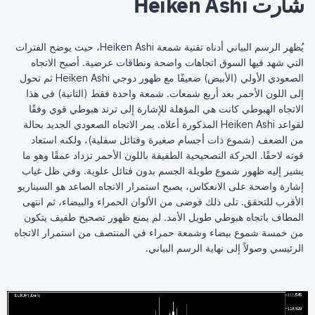
شارت Heiken Ashi
يُظهر الرسم البياني أدناه تقنية شمعة Heiken Ashi، حيث يوضح الفترات
التي شهد فيها السوق اتجاهات واضحة ونطاقات عرضية. أصبح الاتجاه
الصعودي الأولي (الأبيض) ضعيفًا مع ظهور دوجي Heiken Ashi ثم تحول
إلى اللون الأحمر بعد أربع شمعات. شمعة واحدة فقط (الثانية) في هذا
الاتجاه الهبوطي كانت هي المؤهلة للإشارة إلى ترند هبوطي قوي وفقًا
لقواعد Heiken Ashi المذكورة أعلاه. يمر الاتجاه الصعودي الجديد بحالة
من الضعف (شموع ذات أجسام صغيرة وفتائل سفلية)، ولكنه استعاد
قوته لاحقًا. الحركة التصحيحية الطفيفة باللون الأحمر تزداد عمقًا وهو ما
يشير إليه ظهور شموع طويلة الجسم بدون فتائل علوية. وفي ظل غياب
إشارة واضحة على الانعكاس، يصبح استمرار الاتجاه الصاعد هو السيناريو
الأقرب للتحقق. تلى ذلك فوضى من الألوان الحمراء والبيضاء، ثم انتهى
المطاف باتجاه هبوطي طويل الأمد. لم يمنع ظهور تصحيح طفيف يتكون
من خمسة شموع بيضاء وشمعة حمراء في المنتصف من استمرار الاتجاه
الرئيسي وصولاً إلى نهاية الرسم البياني.