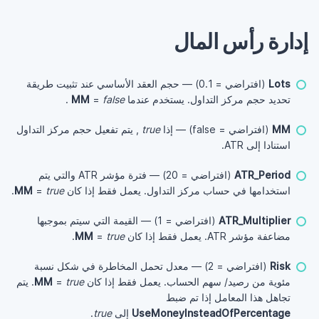
إدارة رأس المال
Lots
(افتراضي = 0.1) — حجم العقد الأساسي عند تثبيت طريقة
تحديد حجم مركز التداول. يستخدم عندما
false
=
MM
.
MM
(افتراضي = false) — إذا
true
, يتم تفعيل حجم مركز التداول
استنادا إلى ATR.
ATR_Period
(افتراضي = 20) — فترة مؤشر ATR والتي يتم
استخدامها في حساب مركز التداول. يعمل فقط إذا كان
true
=
MM
.
ATR_Multiplier
(افتراضي = 1) — القيمة التي سيتم بموجبها
مضاعفة مؤشر ATR. يعمل فقط إذا كان
true
=
MM
.
Risk
(افتراضي = 2) — معدل تحمل المخاطرة في شكل نسبة
مئوية من رصيد/ سهم الحساب. يعمل فقط إذا كان
true
=
MM
. يتم
تجاهل هذا المعامل إذا تم ضبط
UseMoneyInsteadOfPercentage
إلى
true
.