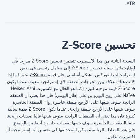
ATR.
تحسين Z-Score
النسخة الثانية من هذا الاكسبيرت تتضمن تحسين Z-Score مدرجا في
لوغاريتماتها. يستند تحسين Z-Score إلى معامل رئيسي في بعض
استراتيجيات الفوركس. بشكل أساسي, فان قيمة
Z-Score
تخبرنا ما إذا
كانت هناك علاقة بين مخرجات الصفقة لأي إستراتجية معينة. عندما يكون
Z-Score قيمة موجبة كبيرة (كما هو الحال مع اكسبيرت Heiken Ashi
Naïve على زوج اليورو ين على إطار اليومي) فان هذا يعني أن الصفقة
الرابحة سوف يتبعها على الأرجح صفقة خاسرة, وان الصفقة الخاسرة
سوف يتبعها على الأرجح صفقة رابحة. عندما يكون Z-Score قيمة سالبة
كبيرة فان هذا يعني أن الصفقات الرابحة سوف يتبعها غالبا صفقات رابحة,
بينما الصفقات الخاسرة سوف يتبعها صفقات خاسرة أيضا.من الواضح,
فان هذه المعادلة الرياضية يمكن استخدامها في تحسين أية إستراتيجية أو
اكسبيرت تداول.