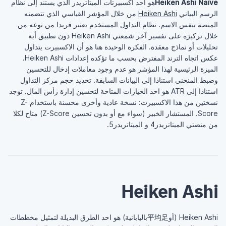
Heiken Ashi Naïve
هو احد اكسبيرتات الميتاتريدر الذي يستند إلى نظام
الرسم البياني
Heiken Ashi
من خلال المؤشر القياسي الذي تتضمنه
المنصة بنفس الاسم. نظام التداول المستخدم يعتبر فريدا من نوعه من
خلال تركيزه على تفسير آخر شمعتي Heiken Ashi دون تطبيق أية
تحليلات أو نماذج معقدة. الفكرة الوحيدة هنا هو أن الاكسبيرت يتداول
عكس اتجاه الترند المفترض بحسب ما تؤكده إعدادات Heiken Ashi.
الميزة الرئيسية لهذا المؤشر هو عدم وجود معاملات إدخال للتحسين
وضبط المنحنى استنادا إلى البيانات السابقة. تحديد حجم مركز التداول
استنادا إلى ATR هو احد الخيارات المتاحة لتحسين إدارة رأس المال. توجد
نسختين من هذا الاكسبيرت: نسخة عادية وأخرى محسنة باستخدام Z-
Score. المستشار الخبير (سواء مع أو بدون تحسين Z-Score) متاح لكلا
من منصتي الميتاتريدر4 و الميتاتريدر5.
Heiken Ashi
Heiken Ashi (أو平均足باليابانية) هو احد الطرق البديلة لتمثيل مخططات