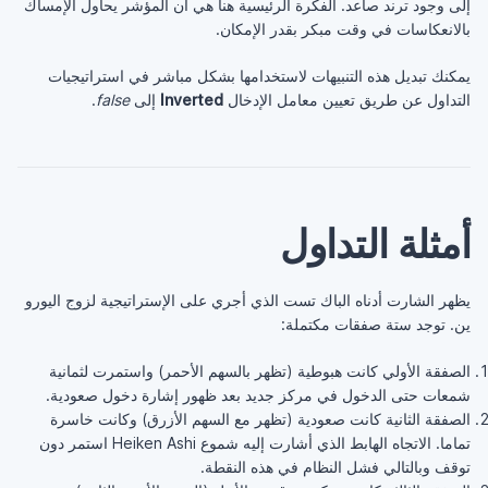
إلى وجود ترند صاعد. الفكرة الرئيسية هنا هي أن المؤشر يحاول الإمساك
بالانعكاسات في وقت مبكر بقدر الإمكان.
يمكنك تبديل هذه التنبيهات لاستخدامها بشكل مباشر في استراتيجيات
التداول عن طريق تعيين معامل الإدخال
Inverted
إلى
false
.
أمثلة التداول
يظهر الشارت أدناه الباك تست الذي أجري على الإستراتيجية لزوج اليورو
ين. توجد ستة صفقات مكتملة:
الصفقة الأولي كانت هبوطية (تظهر بالسهم الأحمر) واستمرت لثمانية
شمعات حتى الدخول في مركز جديد بعد ظهور إشارة دخول صعودية.
الصفقة الثانية كانت صعودية (تظهر مع السهم الأزرق) وكانت خاسرة
تماما. الاتجاه الهابط الذي أشارت إليه شموع Heiken Ashi استمر دون
توقف وبالتالي فشل النظام في هذه النقطة.