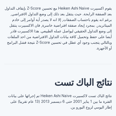
يقوم اكسبيرت Heiken Ashi Naïve مع تحسين Z-Score بإيقاف التداول
بعد الصفقة الرابحة. حيث ينتقل بعد ذلك إلى وضع التداول الافتراضي,
برغم انه يقوم باحتساب الصفقات, إلا انه لا يصدر أية أوامر إلى خادم
الميتاتريدر. بمجرد إيجاد صفقة افتراضية خاسرة, فان الاكسبيرت ينتقل
إلى وضع التداول الحقيقي ليواصل عمله الطبيعي. هذا الاكسبيرت قادر
أيضا على حفظ وتحميل كافة بيانات التداول الافتراضية من احد الملفات
وبالتالي يتجنب وجود أي عطل في تحسين Z-Score نتيجة فشل البرامج
أو الأجهزة.
نتائج الباك تست
نتائج الباك تست لاكسبيرت Heiken Ashi Naïve تم إجرائها على بيانات
الفترة ما بين 1 يناير 2001 حتى 6 ديسمبر 2013 (13 عام تقريبا) على
إطار اليومي لزوج اليورو ين.