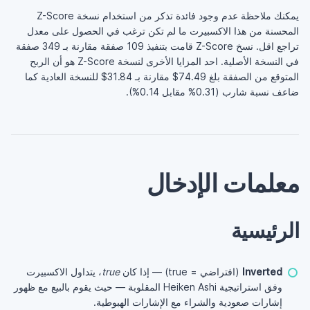
يمكنك ملاحظة عدم وجود فائدة تذكر من استخدام نسخة Z-Score
المحسنة من هذا الاكسبيرت ما لم تكن ترغب في الحصول على معدل
تراجع اقل. نسخ Z-Score قامت بتنفيذ 109 صفقة مقارنة بـ 349 صفقة
في النسخة الأصلية. احد المزايا الأخرى لنسخة Z-Score هو أن الربح
المتوقع من الصفقة بلغ 74.49$ مقارنة بـ 31.84$ للنسخة العادية كما
ضاعف نسبة شارب (0.31% مقابل 0.14%).
معلمات الإدخال
الرئيسية
Inverted
(افتراضي = true) — إذا كان
true
، يتداول الاكسبيرت
وفق استراتيجية Heiken Ashi المقلوبة — حيث يقوم بالبيع مع ظهور
إشارات صعودية والشراء مع الإشارات الهبوطية.