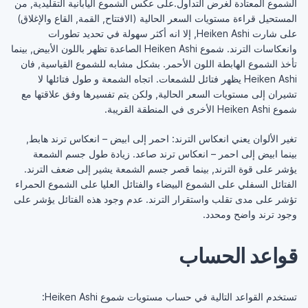
الشموع المعتادة لغرض التداول.على عكس الشموع اليابانية التقليدية, من
المستحيل قراءة مستويات السعر الحالية (الافتتاح, القمة, القاع والإغلاق)
على شارت Heiken Ashi, إلا انه أكثر سهولة في تحديد تطورات
وانعكاسات الترند. شموع Heiken Ashi الصاعدة تظهر باللون الأبيض, بينما
تأخذ الشموع الهابطة اللون الأحمر. بشكل مشابه للشموع القياسية, فان
Heiken Ashi يظهر فتائل للشمعات. اتجاه الشمعة و طول فتائلها لا
تشيران إلى مستويات السعر الحالية, ولكن يتم تفسيرها وفق علاقتها مع
شموع Heiken Ashi الأخرى في المنطقة القريبة.
تغير الألوان يعني انعكاس الترند: احمر إلى ابيض – انعكاس ترند هابط,
بينما ابيض إلى احمر – انعكاس ترند صاعد. زيادة طول جسم الشمعة
يؤشر على قوة الترند, بينما قصر جسم الشمعة يشير إلى ضعف الترند.
الفتائل السفلي على الشموع البيضاء والفتائل العليا على الشموع الحمراء
تؤشر على مدى تقلب واستقرار الترند. عدم وجود هذه الفتائل يؤشر على
وجود ترند واضح ومحدد.
قواعد الحساب
تستخدم القواعد التالية في حساب مستويات شموع Heiken Ashi: