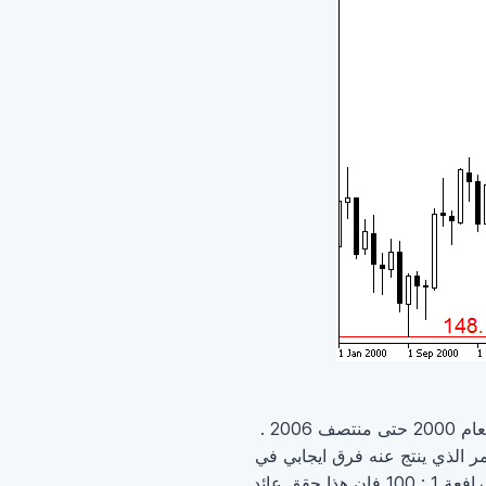
المثال على الرسم البياني يتعرض لصفقة كاري تريد في المدى الطويل على زوج الباوند ين تبدأ من نهاية العام 2000 حتى منتصف 2006 .
الصفر , الأمر الذي ينتج عنه فرق ايجابي في
أسعار فائدة التبييت بحدود 5% , تم مضاعفة هذه النسبة من خلال استخدام الرافعة المالية . عندما كانت الرافعة 1 : 100 فان هذا حقق عائد