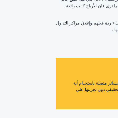
 يتح وقت كافي للمتداولين لإبداء ردة فعلهم وإغلاق مراكز التداول
ا .
EarnForex.co ليست مسئولة عن أية خسائر متصلة باستخدام أية
حقيقي دون تجربتها علي