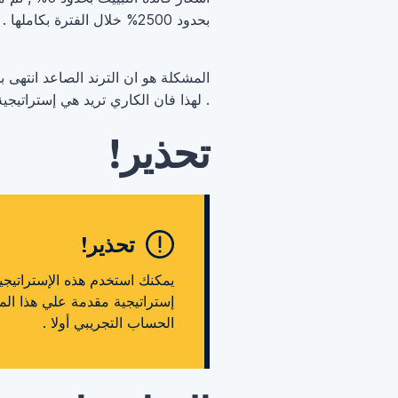
بحدود 2500% خلال الفترة بكاملها . أيضا خلال تلك الفترة فان زوج الباوند ين ارتفع بحدود 6500 نقطة . كما ترى فان الأرباح كانت رائعة .
. لهذا فان الكاري تريد هي إستراتيجي
تحذير!
تحذير!
إستراتيجية مقدمة علي هذا ال
الحساب التجريبي أولا .