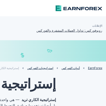
الإعلانات
روبوفوركس: تداول العملات المشفرة والفوركس
₿
£
$
EarnForex
أدوات الفوركس
إستراتيجيات الفوركس
إستراتيجية الكار
إستراتيجية 
إستراتيجية الكاري تريد
— هي واحدة من
بل أيضا تستخدمها صناديق التحوط الكب