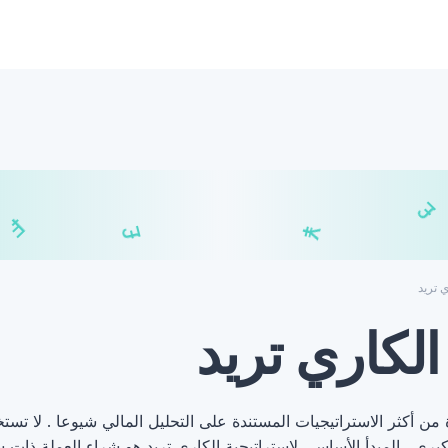
₣
$
£
¥
€
ي تريد
الكاري تريد
 أكثر الاستراتيجيات المستندة على التحليل المالي شيوعا . لا تست
رى . المبدأ الأساسي لإستراتيجية الكاري تريد هو شراء العملة ذات سع