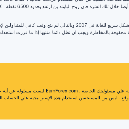
المشكلة هو ان الترند الصاعد انتهى بشكل سريع للغاية في 2007 وبالتالي لم
ة محفوفة بالمخاطرة ويجب ان تظل دائما منتبها إذا ما قررت استخدامه
يمكنك استخدم هذه الإستراتيجية علي مسئوليتك الخاصة . m
موقع . ليس من المستحسن استخدام هذه الإستراتيجية علي الحساب ال