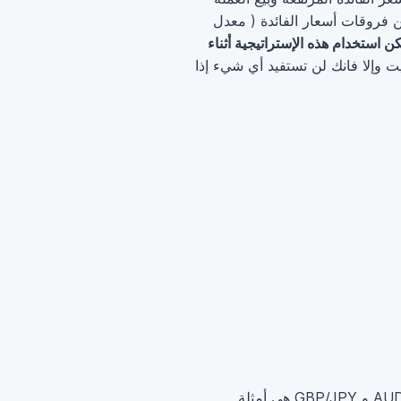
ن فروقات أسعار الفائدة ( معدل
ن استخدام هذه الإستراتيجية أثناء
ت وإلا فانك لن تستفيد أي شيء إذا
قم باختيار زوج العملة الذي يوجد بين طرفيه اكبر فرق ايجابي ممكن في أسعار الفائدة (AUD/JPY, NZD/JPY و GBP/JPY هي أمثلة