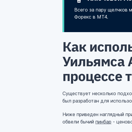
Всего за пару щелчков м
Форекс в MT4.
Как испол
Уильямса A
процессе 
Существует несколько подходо
был разработан для использов
Ниже приведен наглядный прим
обвели бычий
пинбар
- ценово