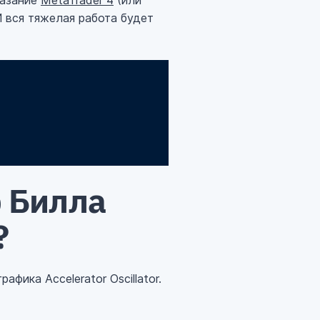
казание
MetaTrader 4
(или
 И вся тяжелая работа будет
р Билла
?
фика Accelerator Oscillator.