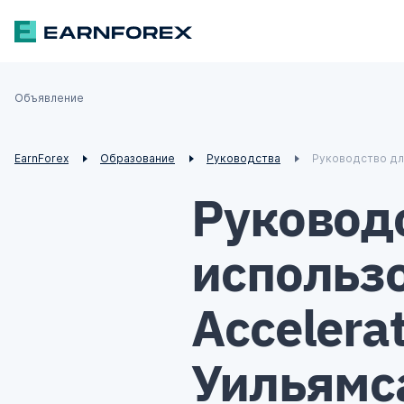
Объявление
€
£
₣
¥
EarnForex
Образование
Руководства
Руководство для
Руковод
использ
Accelerat
Уильямс