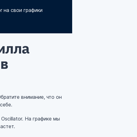
r на свои графики
илла
 в
Обратите внимание, что он
себе.
scillator. На графике мы
астет.