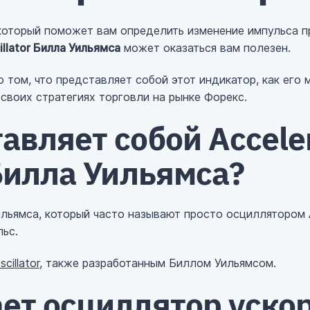
который поможет вам определить изменение импульса п
illator Билла Уильямса
может оказаться вам полезен.
о том, что представляет собой этот индикатор, как его
 своих стратегиях торговли на рынке Форекс.
авляет собой Accele
 Билла Уильямса?
 Уильямса, который часто называют просто осциллятором
ьс.
cillator
, также разработанным Биллом Уильямсом.
ает осциллятор уско