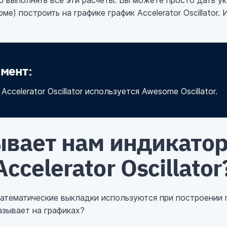
 выполнять все эти расчеты. Вы можете просто дать у
е) построить на графике график Accelerator Oscillator.
мент:
ccelerator Oscillator используется Awesome Oscillator.
ывает нам индикато
ccelerator Oscillator
атематические выкладки используются при построении гра
азывает на графиках?