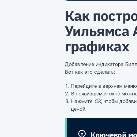
Как постр
Уильямса A
графиках
Добавление индикатора Билла 
Вот как это сделать:
Перейдите в верхнем меню
В появившемся окне можно
Нажмите
OK
, чтобы добав
ценой.
Ключевой мо