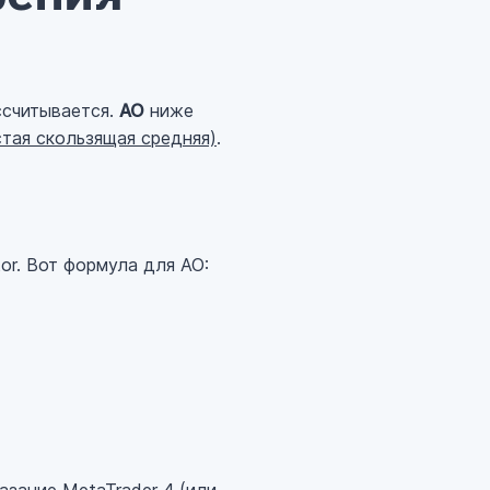
ассчитывается.
AO
ниже
остая скользящая средняя)
.
or. Вот формула для AO: