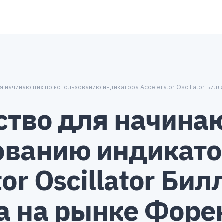
₿
$
₿
¥
 начинающих по использованию индикатора Accelerator Oscillator Бил
ство для начина
ованию индикат
or Oscillator Бил
а на рынке Форе