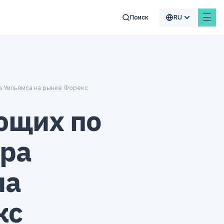
Поиск
RU
$
₣
£
ла Уильямса на рынке Форекс
ющих по
ора
ла
кс