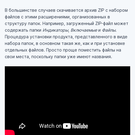
В большинстве случаев скачивается архив ZIP с набором
файлов с этими расширениями, организованных в
структуру папок. Например, загруженный ZIP-файл может
содержать папки
Индикаторы
,
Включаемые
и
Файлы
.
Процедура установки продукта, представленного в виде
набора папок, в основном такая же, как и при установке
отдельных файлов. Просто проще поместить файлы на
свои места, поскольку папки уже имеют названия.