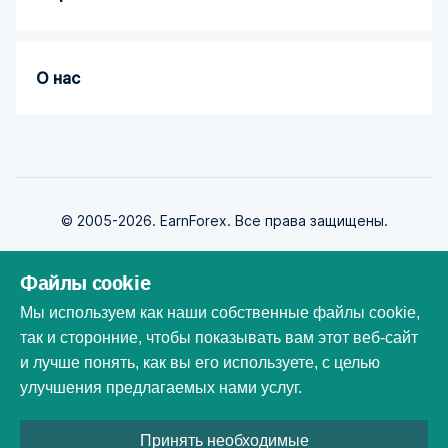
О нас
© 2005-2026. EarnForex. Все права защищены.
Файлы cookie
Мы используем как наши собственные файлы cookie,
так и сторонние, чтобы показывать вам этот веб-сайт
Разработан
и лучше понять, как вы его используете, с целью
улучшения предлагаемых нами услуг.
Все торговые марки, логотипы и фирменные наименования
Принять необходимые
являются собственностью их владельцев. Все названия компаний,